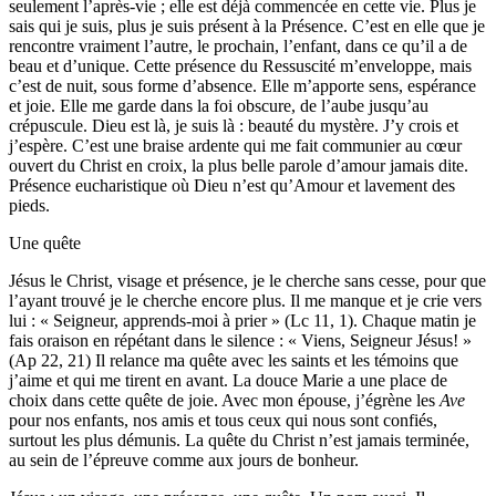
seulement l’après-vie ; elle est déjà commencée en cette vie. Plus je
sais qui je suis, plus je suis présent à la Présence. C’est en elle que je
rencontre vraiment l’autre, le prochain, l’enfant, dans ce qu’il a de
beau et d’unique. Cette présence du Ressuscité m’enveloppe, mais
c’est de nuit, sous forme d’absence. Elle m’apporte sens, espérance
et joie. Elle me garde dans la foi obscure, de l’aube jusqu’au
crépuscule. Dieu est là, je suis là : beauté du mystère. J’y crois et
j’espère. C’est une braise ardente qui me fait communier au cœur
ouvert du Christ en croix, la plus belle parole d’amour jamais dite.
Présence eucharistique où Dieu n’est qu’Amour et lavement des
pieds.
Une quête
Jésus le Christ, visage et présence, je le cherche sans cesse, pour que
l’ayant trouvé je le cherche encore plus. Il me manque et je crie vers
lui : « Seigneur, apprends-moi à prier » (Lc 11, 1). Chaque matin je
fais oraison en répétant dans le silence : « Viens, Seigneur Jésus! »
(Ap 22, 21) Il relance ma quête avec les saints et les témoins que
j’aime et qui me tirent en avant. La douce Marie a une place de
choix dans cette quête de joie. Avec mon épouse, j’égrène les
Ave
pour nos enfants, nos amis et tous ceux qui nous sont confiés,
surtout les plus démunis. La quête du Christ n’est jamais terminée,
au sein de l’épreuve comme aux jours de bonheur.