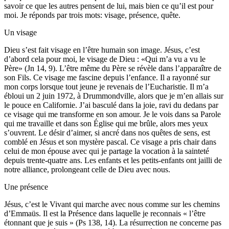
savoir ce que les autres pensent de lui, mais bien ce qu’il est pour
moi. Je réponds par trois mots: visage, présence, quête.
Un visage
Dieu s’est fait visage en l’être humain son image. Jésus, c’est
d’abord cela pour moi, le visage de Dieu : «Qui m’a vu a vu le
Père» (Jn 14, 9). L’être même du Père se révèle dans l’apparaître de
son Fils. Ce visage me fascine depuis l’enfance. Il a rayonné sur
mon corps lorsque tout jeune je revenais de l’Eucharistie. Il m’a
ébloui un 2 juin 1972, à Drummondville, alors que je m’en allais sur
le pouce en Californie. J’ai basculé dans la joie, ravi du dedans par
ce visage qui me transforme en son amour. Je le vois dans sa Parole
qui me travaille et dans son Église qui me brûle, alors mes yeux
s’ouvrent. Le désir d’aimer, si ancré dans nos quêtes de sens, est
comblé en Jésus et son mystère pascal. Ce visage a pris chair dans
celui de mon épouse avec qui je partage la vocation à la sainteté
depuis trente-quatre ans. Les enfants et les petits-enfants ont jailli de
notre alliance, prolongeant celle de Dieu avec nous.
Une présence
Jésus, c’est le Vivant qui marche avec nous comme sur les chemins
d’Emmaüs. Il est la Présence dans laquelle je reconnais « l’être
étonnant que je suis » (Ps 138, 14). La résurrection ne concerne pas