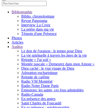
Bibliographie
Biblio. chronologique
Revue Panorama
Interview La Croix
La prière dans ma vie
Témoin d'une Présence
Photos
Articles
Audios
Le don de l'oraison : le temps pour Dieu
La vie spirituelle à travers les âges de la vie
Retraite « J'ai soif »
Montée pascale « Demeurez dans mon Amour »
Dieu caché : le vrai visage de Dieu
Adoration eucharistique
Retraite de carême
Radio VM Montréal
Radio Notre Dame Paris
Émissions: les saints, ces fous admirables
Radio-Canada
En présence des anges
Saint Charles de Foucauld
En sa présence : autobiographie