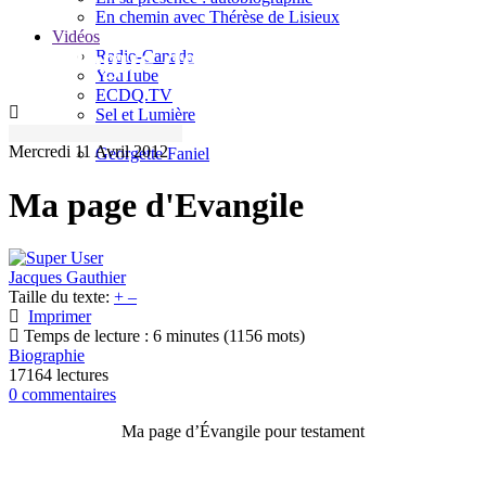
En chemin avec Thérèse de Lisieux
Vidéos
Le blogue de Jacques Gauthier
Radio-Canada
YouTube
ECDQ.TV
Sel et Lumière
KTO.tv
Mercredi 11 Avril 2012
Georgette Faniel
Ma page d'Evangile
Jacques Gauthier
Taille du texte:
+
–
Imprimer
Temps de lecture : 6 minutes
(1156 mots)
Biographie
17164 lectures
0 commentaires
Ma page d’Évangile pour testament