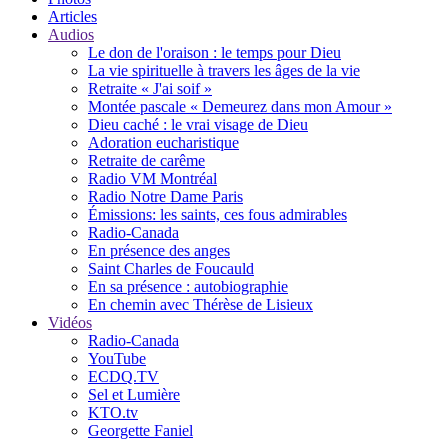
Articles
Audios
Le don de l'oraison : le temps pour Dieu
La vie spirituelle à travers les âges de la vie
Retraite « J'ai soif »
Montée pascale « Demeurez dans mon Amour »
Dieu caché : le vrai visage de Dieu
Adoration eucharistique
Retraite de carême
Radio VM Montréal
Radio Notre Dame Paris
Émissions: les saints, ces fous admirables
Radio-Canada
En présence des anges
Saint Charles de Foucauld
En sa présence : autobiographie
En chemin avec Thérèse de Lisieux
Vidéos
Radio-Canada
YouTube
ECDQ.TV
Sel et Lumière
KTO.tv
Georgette Faniel