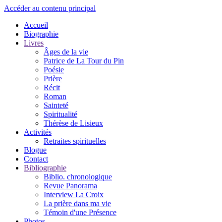
Accéder au contenu principal
Accueil
Biographie
Livres
Âges de la vie
Patrice de La Tour du Pin
Poésie
Prière
Récit
Roman
Sainteté
Spiritualité
Thérèse de Lisieux
Activités
Retraites spirituelles
Blogue
Contact
Bibliographie
Biblio. chronologique
Revue Panorama
Interview La Croix
La prière dans ma vie
Témoin d'une Présence
Photos