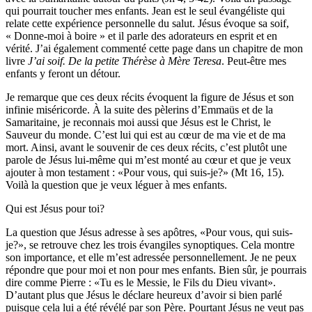
qui pourrait toucher mes enfants. Jean est le seul évangéliste qui
relate cette expérience personnelle du salut. Jésus évoque sa soif,
« Donne-moi à boire » et il parle des adorateurs en esprit et en
vérité. J’ai également commenté cette page dans un chapitre de mon
livre
J’ai soif. De la petite Thérèse à Mère Teresa
. Peut-être mes
enfants y feront un détour.
Je remarque que ces deux récits évoquent la figure de Jésus et son
infinie miséricorde. À la suite des pèlerins d’Emmaüs et de la
Samaritaine, je reconnais moi aussi que Jésus est le Christ, le
Sauveur du monde. C’est lui qui est au cœur de ma vie et de ma
mort. Ainsi, avant le souvenir de ces deux récits, c’est plutôt une
parole de Jésus lui-même qui m’est monté au cœur et que je veux
ajouter à mon testament : «Pour vous, qui suis-je?» (Mt 16, 15).
Voilà la question que je veux léguer à mes enfants.
Qui est Jésus pour toi?
La question que Jésus adresse à ses apôtres, «Pour vous, qui suis-
je?», se retrouve chez les trois évangiles synoptiques. Cela montre
son importance, et elle m’est adressée personnellement. Je ne peux
répondre que pour moi et non pour mes enfants. Bien sûr, je pourrais
dire comme Pierre : «Tu es le Messie, le Fils du Dieu vivant».
D’autant plus que Jésus le déclare heureux d’avoir si bien parlé
puisque cela lui a été révélé par son Père. Pourtant Jésus ne veut pas