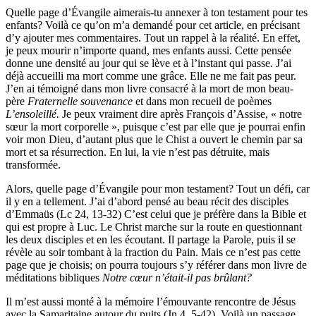
Quelle page d’Évangile aimerais-tu annexer à ton testament pour tes
enfants? Voilà ce qu’on m’a demandé pour cet article, en précisant
d’y ajouter mes commentaires. Tout un rappel à la réalité. En effet,
je peux mourir n’importe quand, mes enfants aussi. Cette pensée
donne une densité au jour qui se lève et à l’instant qui passe. J’ai
déjà accueilli ma mort comme une grâce. Elle ne me fait pas peur.
J’en ai témoigné dans mon livre consacré à la mort de mon beau-
père
Fraternelle souvenance
et dans mon recueil de poèmes
L’ensoleillé.
Je peux vraiment dire après François d’Assise, « notre
sœur la mort corporelle », puisque c’est par elle que je pourrai enfin
voir mon Dieu, d’autant plus que le Chist a ouvert le chemin par sa
mort et sa résurrection. En lui, la vie n’est pas détruite, mais
transformée.
Alors, quelle page d’Évangile pour mon testament? Tout un défi, car
il y en a tellement. J’ai d’abord pensé au beau récit des disciples
d’Emmaüs (Lc 24, 13-32) C’est celui que je préfère dans la Bible et
qui est propre à Luc. Le Christ marche sur la route en questionnant
les deux disciples et en les écoutant. Il partage la Parole, puis il se
révèle au soir tombant à la fraction du Pain. Mais ce n’est pas cette
page que je choisis; on pourra toujours s’y référer dans mon livre de
méditations bibliques
Notre cœur n’était-il pas brûlant?
Il m’est aussi monté à la mémoire l’émouvante rencontre de Jésus
avec la Samaritaine autour du puits (Jn 4, 5-42). Voilà un passage