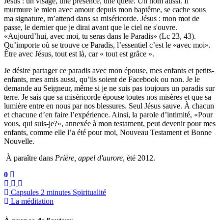
Jésus : un visage, une présence, une quête. Un nom aussi. Il
murmure le mien avec amour depuis mon baptême, se cache sous
ma signature, m’attend dans sa miséricorde. Jésus : mon mot de
passe, le dernier que je dirai avant que le ciel ne s'ouvre.
«Aujourd’hui, avec moi, tu seras dans le Paradis» (Lc 23, 43).
Qu’importe où se trouve ce Paradis, l’essentiel c’est le «avec moi».
Être avec Jésus, tout est là, car « tout est grâce ».
Je désire partager ce paradis avec mon épouse, mes enfants et petits-
enfants, mes amis aussi, qu’ils soient de Facebook ou non. Je le
demande au Seigneur, même si je ne suis pas toujours un paradis sur
terre. Je sais que sa miséricorde épouse toutes nos misères et que sa
lumière entre en nous par nos blessures. Seul Jésus sauve. À chacun
et chacune d’en faire l’expérience. Ainsi, la parole d’intimité, «Pour
vous, qui suis-je?», annexée à mon testament, peut devenir pour mes
enfants, comme elle l’a été pour moi, Nouveau Testament et Bonne
Nouvelle.
À paraître dans
Prière, appel d'aurore
, été 2012.
0
Capsules 2 minutes Spiritualité
La méditation