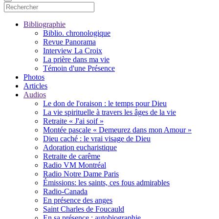
Bibliographie
Biblio. chronologique
Revue Panorama
Interview La Croix
La prière dans ma vie
Témoin d'une Présence
Photos
Articles
Audios
Le don de l'oraison : le temps pour Dieu
La vie spirituelle à travers les âges de la vie
Retraite « J'ai soif »
Montée pascale « Demeurez dans mon Amour »
Dieu caché : le vrai visage de Dieu
Adoration eucharistique
Retraite de carême
Radio VM Montréal
Radio Notre Dame Paris
Émissions: les saints, ces fous admirables
Radio-Canada
En présence des anges
Saint Charles de Foucauld
En sa présence : autobiographie