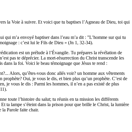
vers la Voie à suivre. Et voici que tu baptises l’Agneau de Dieu, toi qui
lui qui m’a envoyé baptiser dans l’eau m’a dit : ”L’homme sur qui tu
émoignage : c’est lui le Fils de Dieu » (Jn 1, 32-34).
rédication est un prélude à l’Évangile. Tu prépares la révélation de
est pas te déprécier. La mort-résurrection du Christ transcende les
 dans la foi. Voici le beau témoignage que Jésus te rend :
vent?... Alors, qu’êtes-vous donc allés voir? un homme aux vêtements
n prophète? Oui, je vous le dis, et bien plus qu’un prophète. C’est de
, je vous le dis : Parmi les hommes, il n’en a pas existé de plus
11).
 toute l’histoire du salut; tu réunis en ta mission les différents
 ta lampe s’éteint dans la prison pour que brille le Christ, la lumière
la Parole faite chair.