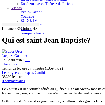
En chemin avec Thérèse de Lisieux
Vidéos
Le blogue de Jacques Gauthier
Radio-Canada
YouTube
ECDQ.TV
Sel et Lumière
Dimanche 23 Juin 2013
KTO.tv
Georgette Faniel
Qui est saint Jean Baptiste?
Jacques Gauthier
Taille du texte:
+
–
Imprimer
Temps de lecture : 7 minutes
(1359 mots)
Le blogue de Jacques Gauthier
36289 lectures
0 commentaires
Le 24 juin est une journée fériée au Québec. La Saint-Jean-Baptiste e
le coeur des gens, comme quoi on n’élimine pas facilement le passé.
Cette fête est d’abord d’origine païenne; on allumait des grands feux po