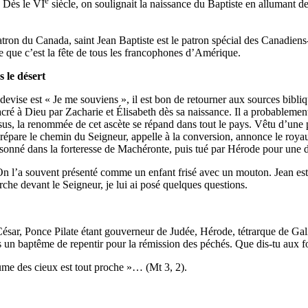
e
. Dès le VI
siècle, on soulignait la naissance du Baptiste en allumant des
patron du Canada, saint Jean Baptiste est le patron spécial des Canadiens
e que c’est la fête de tous les francophones d’Amérique.
s le désert
vise est « Je me souviens », il est bon de retourner aux sources bibliq
sacré à Dieu par Zacharie et Élisabeth dès sa naissance. Il a probablem
s, la renommée de cet ascète se répand dans tout le pays. Vêtu d’une pe
prépare le chemin du Seigneur, appelle à la conversion, annonce le roya
risonné dans la forteresse de Machéronte, puis tué par Hérode pour une
l’a souvent présenté comme un enfant frisé avec un mouton. Jean est app
che devant le Seigneur, je lui ai posé quelques questions.
sar, Ponce Pilate étant gouverneur de Judée, Hérode, tétrarque de Galilée
s un baptême de repentir pour la rémission des péchés. Que dis-tu aux f
me des cieux est tout proche »… (Mt 3, 2).