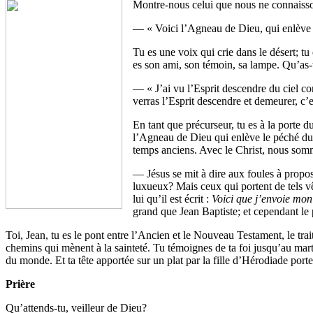
Montre-nous celui que nous ne connaisso
— « Voici l’Agneau de Dieu, qui enlève 
Tu es une voix qui crie dans le désert; tu
es son ami, son témoin, sa lampe. Qu’as-
— « J’ai vu l’Esprit descendre du ciel c
verras l’Esprit descendre et demeurer, c’es
En tant que précurseur, tu es à la porte 
l’Agneau de Dieu qui enlève le péché du 
temps anciens. Avec le Christ, nous somm
— Jésus se mit à dire aux foules à propos
luxueux? Mais ceux qui portent de tels vê
lui qu’il est écrit :
Voici que j’envoie mon
grand que Jean Baptiste; et cependant le 
Toi, Jean, tu es le pont entre l’Ancien et le Nouveau Testament, le tra
chemins qui mènent à la sainteté. Tu témoignes de ta foi jusqu’au marty
du monde. Et ta tête apportée sur un plat par la fille d’Hérodiade porte
Prière
Qu’attends-tu, veilleur de Dieu?