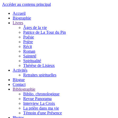
Accéder au contenu principal
Accueil
Biographie
Livres
Âges de la vie
Patrice de La Tour du Pin
Poésie
Prière
Récit
Roman
Sainteté
Spiritualité
Thérèse de Lisieux
Activités
Retraites spirituelles
Blogue
Contact
Bibliographie
Biblio. chronologique
Revue Panorama
Interview La Croix
La prière dans ma vie
Témoin d'une Présence
Photos