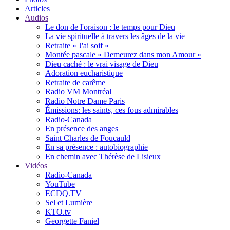
Articles
Audios
Le don de l'oraison : le temps pour Dieu
La vie spirituelle à travers les âges de la vie
Retraite « J'ai soif »
Montée pascale « Demeurez dans mon Amour »
Dieu caché : le vrai visage de Dieu
Adoration eucharistique
Retraite de carême
Radio VM Montréal
Radio Notre Dame Paris
Émissions: les saints, ces fous admirables
Radio-Canada
En présence des anges
Saint Charles de Foucauld
En sa présence : autobiographie
En chemin avec Thérèse de Lisieux
Vidéos
Radio-Canada
YouTube
ECDQ.TV
Sel et Lumière
KTO.tv
Georgette Faniel