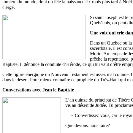
lumière du monde, dont on fête la naissance six mois plus tard à Noël
clergé.
Si saint Joseph est le 
Québécois, on peut dir
Une voix qui crie dan
Dans un Québec où la de
sacerdotale, il est con
Morte. Au temps de Jésu
prêche la repentance, 
Baptiste. Il dénonce la conduite d’Hérode, ce qui lui vaut d’être emp
Cette figure énergique du Nouveau Testament est assez mal connue. On 
dans le désert. Pour mieux connaître ce prophète du Très-Haut qui mar
Conversations avec Jean le Baptiste
L’an quinze du principat de Tibère Cé
vis au désert de Judée. Tu proclame
— « Convertissez-vous, car le royau
Que devons-nous faire?