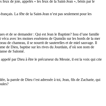
 feux de joie, appelés « les feux de la Saint-Jean », bénis par le
-français. La fête de la Saint-Jean n’est pas seulement pour les
ues et de se demander : Qui est Jean le Baptiste? Issu d’une famille
ent vécu avec les moines esséniens de Qumrân sur les bords de la mer
au de chameau, il se nourrit de sauterelles et de miel sauvage. Il
ume de Dieu, baptise sur les rives du Jourdain, d’où son nom de
 danse de Salomé.
elé par Dieu à être le précurseur du Messie, il est la voix qui crie
, la parole de Dieu t’est adressée à toi, Jean, fils de Zacharie, qui
oules?