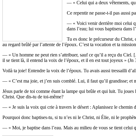
— « Celui qui a deux vêtements, qu’i
Ce repentir ne passe-t-il pas aussi pa
— « Voici venir derrière moi celui qu
dans l’eau; lui vous baptisera dans l
Tu es donc le précurseur du Christ, c
au regard brûlé par l’attente de l’époux. C’est ta vocation et ta missi
— « Un homme ne peut rien s’attribuer, sauf ce qu’il a reçu du Ciel. […
il se tient là, il entend la voix de l’époux, et il en est tout joyeux » (Jn 
Voilà ta joie! Entendre la voix de l’époux. Tu avais aussi tressailli d’a
— « C’est ma joie, et j’en suis comblé. Lui, il faut qu’il grandisse; et
Jésus parle de toi comme étant la lampe qui brûle et qui luit. Tu joues 
Christ. Que dis-tu de toi-même?
— « Je suis la voix qui crie à travers le désert : Aplanissez le chemin 
Pourquoi donc baptises-tu, si tu n’es ni le Christ, ni Élie, ni le prophèt
— « Moi, je baptise dans l’eau. Mais au milieu de vous se tient celui 