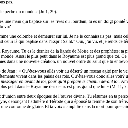
ns pas.
le péché du monde » (Jn 1, 29).
 es une main qui baptise sur les rives du Jourdain; tu es un doigt pointé 
tu vu?
omme une colombe et demeurer sur lui. Je ne le connaissais pas, mais ce
t celui-là qui baptise dans l’Esprit Saint.” Oui, j’ai vu, et je rends ce t
du Royaume. Tu es le dernier de la lignée de Moïse et des prophètes; ta p
monde. Aussi le plus petit dans le Royaume est plus grand que toi. Ce n’
es dans une nouvelle création, un nouvel ordre du salut que tu entrevois
 de Jean : « Qu’êtes-vous allés voir au désert? un roseau agité par le 
tements vivent dans les palais des rois. Qu’êtes-vous donc allés voir? u
 messager en avant de toi, pour qu’il prépare le chemin devant toi.
Amen
plus petit dans le Royaume des cieux est plus grand que lui » (Mt 11, 7-
it d’union entre deux époques de l’œuvre divine. Tu résumes en ta personne
re, dénonçant l’adultère d’Hérode qui a épousé la femme de son frère. Et
 une couronne de gloire. Et ta voix s’amplifie dans la mort pour que crie 