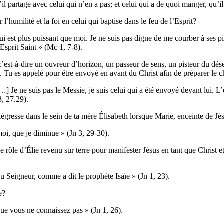
l partage avec celui qui n’en a pas; et celui qui a de quoi manger, qu’i
r l’humilité et la foi en celui qui baptise dans le feu de l’Esprit?
i est plus puissant que moi. Je ne suis pas digne de me courber à ses pi
’Esprit Saint » (Mc 1, 7-8).
’est-à-dire un ouvreur d’horizon, un passeur de sens, un pisteur du dése
on. Tu es appelé pour être envoyé en avant du Christ afin de préparer le 
] Je ne suis pas le Messie, je suis celui qui a été envoyé devant lui. L’
3, 27.29).
llégresse dans le sein de ta mère Élisabeth lorsque Marie, enceinte de Jés
 moi, que je diminue » (Jn 3, 29-30).
le rôle d’Élie revenu sur terre pour manifester Jésus en tant que Christ e
du Seigneur, comme a dit le prophète Isaïe » (Jn 1, 23).
e?
que vous ne connaissez pas » (Jn 1, 26).