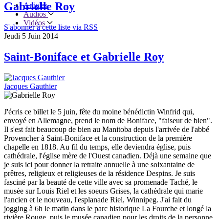
Gabrielle Roy
Articles
Audios
Vidéos
S'abonner à cette liste via RSS
Jeudi 5 Juin 2014
Saint-Boniface et Gabrielle Roy
Jacques Gauthier
J'écris ce billet le 5 juin, fête du moine bénédictin Winfrid qui,
envoyé en Allemagne, prend le nom de Boniface, "faiseur de bien".
Il s'est fait beaucoup de bien au Manitoba depuis l'arrivée de l'abbé
Provencher à Saint-Boniface et la construction de la première
chapelle en 1818. Au fil du temps, elle deviendra église, puis
cathédrale, l'église mère de l'Ouest canadien. Déjà une semaine que
je suis ici pour donner la retraite annuelle à une soixantaine de
prêtres, religieux et religieuses de la résidence Despins. Je suis
fasciné par la beauté de cette ville avec sa promenade Taché, le
musée sur Louis Riel et les soeurs Grises, la cathédrale qui marie
l'ancien et le nouveau, l'esplanade Riel, Winnipeg. J'ai fait du
jogging à 6h le matin dans le parc historique La Fourche et longé la
rivière Rouge, puis le musée canadien pour les droits de la personne.