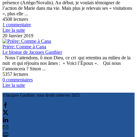
présence (Artège/Novalis). Au début, je voulais témoigner de
l’action de Marie dans ma vie. Mais plus je relevais ses « visitations
», plus elle ...
4508 lectures
1 commentaire
Lire la suite
20 Janvier 2019
Prière: Comme à Cana
Le blogue de Jacques Gauthier
Nous l’attendons, ô mon Dieu, ce cri qui retentira au milieu de la
nuit et qui réjouira nos âmes : « Voici l’Époux ». Qui nous
l’annoncera ? Sinon ...
5357 lectures
0 commentaires
Lire la suite
©Jacques Gauthier, tous droits réservés 2025