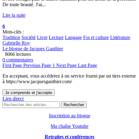
De toute beauté. J'ai...
Lire la suite
6
Mots-clés :
Tradition
Société
Livre
Lecture
Langage
Foi et culture
Littérature
Gabrielle Roy
Le blogue de Jacques Gauthier
8066 lectures
0 commentaires
First Page
Previous Page
1
Next Page
Last Page
En acceptant, vous accéderez à un service fourni par un tiers externe
à https://www.jacquesgauthier.com/
Je comprends et j'accepte
Lien direct
Rechercher
Inscription au blogue
Ma chaîne Youtube
Retraites et conférences