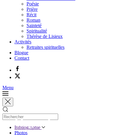
Poésie
Prière
Récit
Roman
Sainteté
Spiritualité
Thérèse de Lisieux
Activités
Retraites spirituelles
Blogue
Contact
Menu
Le blogue de Jacques Gauthier
Bibliographie
Photos