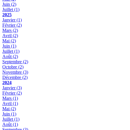
Juin
(2)
Juillet
(1)
2025
Janvier
(1)
Février
(2)
Mars
(2)
Avril
(2)
Mai
(2)
Juin
(1)
Juillet
(1)
Août
(2)
Septembre
(2)
Octobre
(2)
Novembre
(3)
Décembre
(2)
2024
Janvier
(3)
Février
(2)
Mars
(1)
Avril
(1)
Mai
(2)
Juin
(1)
Juillet
(1)
Août
(1)
Septembre
(3)