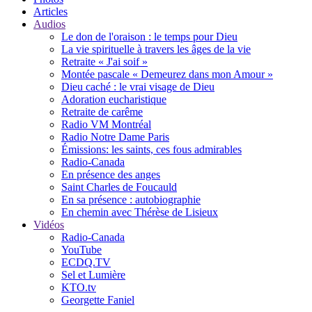
Articles
Audios
Le don de l'oraison : le temps pour Dieu
La vie spirituelle à travers les âges de la vie
Retraite « J'ai soif »
Montée pascale « Demeurez dans mon Amour »
Dieu caché : le vrai visage de Dieu
Adoration eucharistique
Retraite de carême
Radio VM Montréal
Radio Notre Dame Paris
Émissions: les saints, ces fous admirables
Radio-Canada
En présence des anges
Saint Charles de Foucauld
En sa présence : autobiographie
En chemin avec Thérèse de Lisieux
Vidéos
Radio-Canada
YouTube
ECDQ.TV
Sel et Lumière
KTO.tv
Georgette Faniel