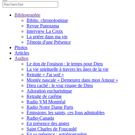
Bibliographie
Biblio. chronologique
Revue Panorama
Interview La Croix
La prière dans ma vie
Témoin d'une Présence
Photos
Articles
Audios
Le don de l'oraison : le temps pour Dieu
La vie spirituelle à travers les âges de la vie
Retraite « J'ai soif »
Montée pascale « Demeurez dans mon Amour »
Dieu caché : le vrai visage de Dieu
Adoration eucharistique
Retraite de carême
Radio VM Montréal
Radio Notre Dame Paris
Émissions: les saints, ces fous admirables
Radio-Canada
En présence des anges
Saint Charles de Foucauld
En sa présence : autobiographie