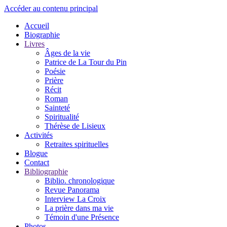
Accéder au contenu principal
Accueil
Biographie
Livres
Âges de la vie
Patrice de La Tour du Pin
Poésie
Prière
Récit
Roman
Sainteté
Spiritualité
Thérèse de Lisieux
Activités
Retraites spirituelles
Blogue
Contact
Bibliographie
Biblio. chronologique
Revue Panorama
Interview La Croix
La prière dans ma vie
Témoin d'une Présence
Photos