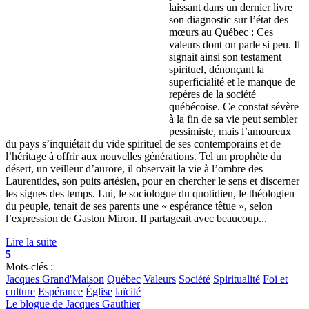
laissant dans un dernier livre
son diagnostic sur l’état des
mœurs au Québec : Ces
valeurs dont on parle si peu. Il
signait ainsi son testament
spirituel, dénonçant la
superficialité et le manque de
repères de la société
québécoise. Ce constat sévère
à la fin de sa vie peut sembler
pessimiste, mais l’amoureux
du pays s’inquiétait du vide spirituel de ses contemporains et de
l’héritage à offrir aux nouvelles générations. Tel un prophète du
désert, un veilleur d’aurore, il observait la vie à l’ombre des
Laurentides, son puits artésien, pour en chercher le sens et discerner
les signes des temps. Lui, le sociologue du quotidien, le théologien
du peuple, tenait de ses parents une « espérance têtue », selon
l’expression de Gaston Miron. Il partageait avec beaucoup...
Lire la suite
5
Mots-clés :
Jacques Grand'Maison
Québec
Valeurs
Société
Spiritualité
Foi et
culture
Espérance
Église
laïcité
Le blogue de Jacques Gauthier