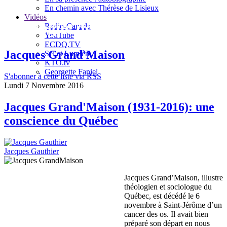
En chemin avec Thérèse de Lisieux
Vidéos
Le blogue de Jacques Gauthier
Radio-Canada
YouTube
ECDQ.TV
Jacques Grand'Maison
Sel et Lumière
KTO.tv
Georgette Faniel
S'abonner à cette liste via RSS
Lundi 7 Novembre 2016
Jacques Grand'Maison (1931-2016): une
conscience du Québec
Jacques Gauthier
Jacques Grand’Maison, illustre
théologien et sociologue du
Québec, est décédé le 6
novembre à Saint-Jérôme d’un
cancer des os. Il avait bien
préparé son départ en nous