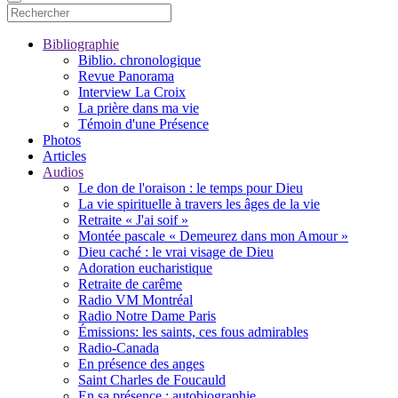
Bibliographie
Biblio. chronologique
Revue Panorama
Interview La Croix
La prière dans ma vie
Témoin d'une Présence
Photos
Articles
Audios
Le don de l'oraison : le temps pour Dieu
La vie spirituelle à travers les âges de la vie
Retraite « J'ai soif »
Montée pascale « Demeurez dans mon Amour »
Dieu caché : le vrai visage de Dieu
Adoration eucharistique
Retraite de carême
Radio VM Montréal
Radio Notre Dame Paris
Émissions: les saints, ces fous admirables
Radio-Canada
En présence des anges
Saint Charles de Foucauld
En sa présence : autobiographie