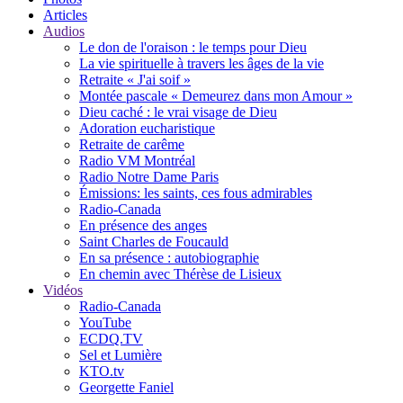
Articles
Audios
Le don de l'oraison : le temps pour Dieu
La vie spirituelle à travers les âges de la vie
Retraite « J'ai soif »
Montée pascale « Demeurez dans mon Amour »
Dieu caché : le vrai visage de Dieu
Adoration eucharistique
Retraite de carême
Radio VM Montréal
Radio Notre Dame Paris
Émissions: les saints, ces fous admirables
Radio-Canada
En présence des anges
Saint Charles de Foucauld
En sa présence : autobiographie
En chemin avec Thérèse de Lisieux
Vidéos
Radio-Canada
YouTube
ECDQ.TV
Sel et Lumière
KTO.tv
Georgette Faniel