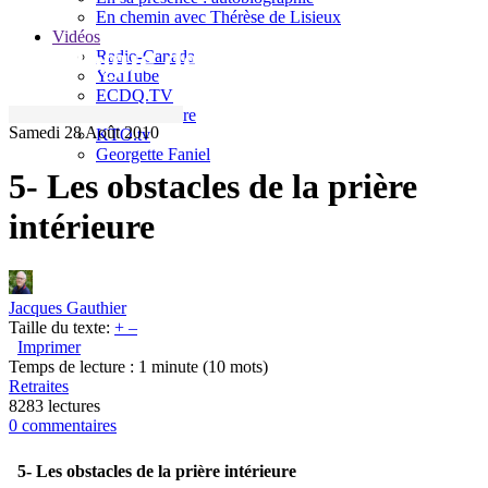
En chemin avec Thérèse de Lisieux
Vidéos
Le blogue de Jacques Gauthier
Radio-Canada
YouTube
ECDQ.TV
Sel et Lumière
Samedi 28 Août 2010
KTO.tv
Georgette Faniel
5- Les obstacles de la prière
intérieure
Jacques Gauthier
Taille du texte:
+
–
Imprimer
Temps de lecture : 1 minute
(10 mots)
Retraites
8283 lectures
0 commentaires
5- Les obstacles de la prière intérieure