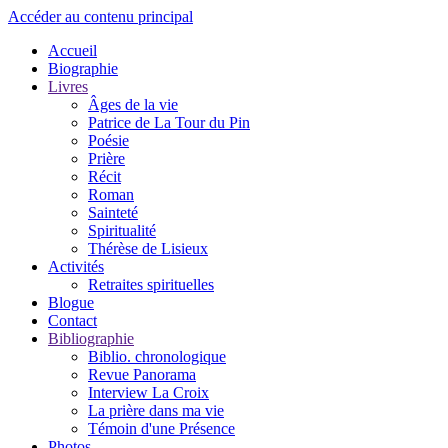
Accéder au contenu principal
Accueil
Biographie
Livres
Âges de la vie
Patrice de La Tour du Pin
Poésie
Prière
Récit
Roman
Sainteté
Spiritualité
Thérèse de Lisieux
Activités
Retraites spirituelles
Blogue
Contact
Bibliographie
Biblio. chronologique
Revue Panorama
Interview La Croix
La prière dans ma vie
Témoin d'une Présence
Photos