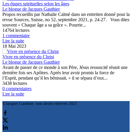
Les étapes spirituelles selon les âges
Le blogue de Jacques Gauthier
Propos recueillis par Nathalie Calmé dans un entretien donné pour la
revue Sources, Suisse, no 52, septembre 2021, p. 24-27. Vous dites
souvent « Chaque âge a sa grâce ». Pourrie...
14764 lectures
1 commentaire
Lire la suite
18 Mai 2023
Vivre en présence du Christ
Le blogue de Jacques Gauthier
Avant de passer de ce monde à son Père, Jésus ressuscité réunit une
dernière fois ses Apôtres. Après leur avoir promis la force de
l’Esprit, pendant qu’il les bénissait, « il se sépara d’eux...
3438 lectures
0 commentaires
Lire la suite
©Jacques Gauthier, tous droits réservés 2025