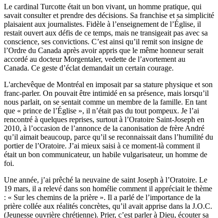
Le cardinal Turcotte était un bon vivant, un homme pratique, qui
savait consulter et prendre des décisions. Sa franchise et sa simplicité
plaisaient aux journalistes. Fidèle à l’enseignement de l’Église, il
restait ouvert aux défis de ce temps, mais ne transigeait pas avec sa
conscience, ses convictions. C’est ainsi qu’il remit son insigne de
l’Ordre du Canada après avoir appris que le même honneur serait
accordé au docteur Morgentaler, vedette de l’avortement au
Canada. Ce geste d’éclat demandait un certain courage.
L'archevêque de Montréal en imposait par sa stature physique et son
franc-parler. On pouvait être intimidé en sa présence, mais lorsqu’il
nous parlait, on se sentait comme un membre de la famille. En tant
que « prince de l’Église », il n’était pas du tout pompeux. Je l’ai
rencontré à quelques reprises, surtout à l’Oratoire Saint-Joseph en
2010, à l’occasion de l’annonce de la canonisation de frère André
qu’il aimait beaucoup, parce qu’il se reconnaissait dans l’humilité du
portier de l’Oratoire. J’ai mieux saisi à ce moment-là comment il
était un bon communicateur, un habile vulgarisateur, un homme de
foi.
Une année, j’ai prêché la neuvaine de saint Joseph à l’Oratoire. Le
19 mars, il a relevé dans son homélie comment il appréciait le thème
: « Sur les chemins de la prière ». Il a parlé de l’importance de la
prière collée aux réalités concrètes, qu’il avait apprise dans la J.O.C.
(Jeunesse ouvrière chrétienne). Prier, c’est parler à Dieu, écouter sa