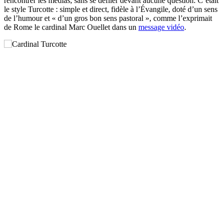
rencontrer les médias, sans se défiler devant aucune question. C’était
le style Turcotte : simple et direct, fidèle à l’Évangile, doté d’un sens
de l’humour et « d’un gros bon sens pastoral », comme l’exprimait
de Rome le cardinal Marc Ouellet dans un
message vidéo
.