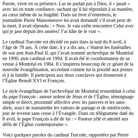
Parole, vivre en sa présence. Lui ne parlait pas à Dieu, il « jasait »
avec lui en toute confiance, sachant qu’il lui répondait à sa manière,
au cœur même de sa fragilité. Dans un livre d’entretiens, le
journaliste Pierre Maisonneuve lui avait demandé s’il avait peur de
la mort, il avait répondu : « Non. Je vais enfin rencontrer Celui avec
qui je jase depuis des années! J’ai hâte de le voir ».
Le cardinal Turcotte est décédé en paix dans la nuit du 8 avril, à
l’âge de 78 ans. À cette date, il y a dix ans, c’étaient les funérailles
de son ami Jean-Paul II, qui l’avait nommé archevêque de Montréal
en 1990, puis cardinal en 1994. Il avait été le coordonnateur de sa
venue à Montréal en 1984. Il s’inspirera beaucoup de ce géant de la
nouvelle évangélisation, accordant comme lui la priorité aux jeunes
et à la famille. Il participera aux deux conclaves qui donneront à
l’Église Benoît XVI et François.
Le style évangélique de l'archevêque de Montréal ressemblait à celui
du pape François : amour ardent de Jésus et de l’Église, témoignage
simple et direct, proximité affective avec les pauvres et les sans-
abris, souci de transmettre les valeurs de partage et de miséricorde,
joie de revenir sans cesse à l’Évangile. Dans un télégramme daté du
8 avril, le pape François a dit de lui : « Pasteur zélé et attentif aux
défis de l’Église contemporaine ».
Voici quelques paroles du cardinal Turcotte, rapportées par Pierre