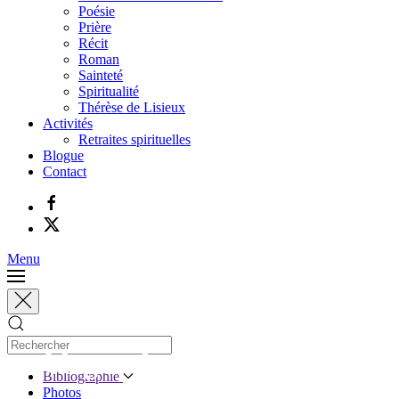
Poésie
Prière
Récit
Roman
Sainteté
Spiritualité
Thérèse de Lisieux
Activités
Retraites spirituelles
Blogue
Contact
Menu
Le blogue de Jacques Gauthier
Bibliographie
Photos