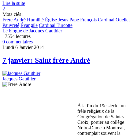
Lire la suite
2
Mots-clés :
Frère André
Humilité
Église
Jésus
Pape François
Cardinal Ouellet
Pauvreté
Évangile
Cardinal Turcotte
Le blogue de Jacques Gauthier
7554 lectures
0 commentaires
Lundi 6 Janvier 2014
7 janvier: Saint frère André
Jacques Gauthier
À la fin du 19e siècle, un
frêle religieux de la
Congrégation de Sainte-
Croix, portier au collège
Notre-Dame à Montréal,
contemplait souvent la