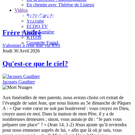
En chemin avec Thérèse de Lisieux
Vidéos
Le blogue de Jacques Gauthier
Radio-Canada
YouTube
ECDQ.TV
Frère André
Sel et Lumière
KTO.tv
Georgette Faniel
S'abonner à cette liste via RSS
Jeudi 30 Avril 2026
Qu'est-ce que le ciel?
Jacques Gauthier
Aux funérailles de mes parents, nous avions choisi cet extrait de
l’évangile de saint Jean, que nous lisions au 5e dimanche de Pâques
A : « Que votre cœur ne soit pas bouleversé : vous croyez en Dieu,
croyez aussi en moi. Dans la maison de mon Père, il y a de
nombreuses demeures ; sinon, vous aurais-je dit : “Je pars vous
préparer une place” ? » (Jean 14, 1-2) Jésus ajoute qu’il reviendra
pour nous emmener auprès de lui, « afin que là où je suis, vous