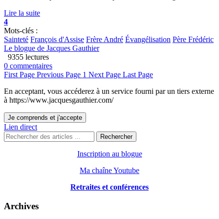
Lire la suite
4
Mots-clés :
Sainteté
François d'Assise
Frère André
Évangélisation
Père Frédéric
Le blogue de Jacques Gauthier
9355 lectures
0 commentaires
First Page
Previous Page
1
Next Page
Last Page
En acceptant, vous accéderez à un service fourni par un tiers externe
à https://www.jacquesgauthier.com/
Je comprends et j'accepte
Lien direct
Rechercher
Inscription au blogue
Ma chaîne Youtube
Retraites et conférences
Archives