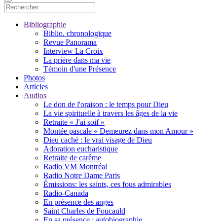
Bibliographie
Biblio. chronologique
Revue Panorama
Interview La Croix
La prière dans ma vie
Témoin d'une Présence
Photos
Articles
Audios
Le don de l'oraison : le temps pour Dieu
La vie spirituelle à travers les âges de la vie
Retraite « J'ai soif »
Montée pascale « Demeurez dans mon Amour »
Dieu caché : le vrai visage de Dieu
Adoration eucharistique
Retraite de carême
Radio VM Montréal
Radio Notre Dame Paris
Émissions: les saints, ces fous admirables
Radio-Canada
En présence des anges
Saint Charles de Foucauld
En sa présence : autobiographie