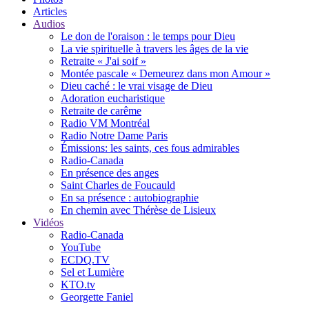
Articles
Audios
Le don de l'oraison : le temps pour Dieu
La vie spirituelle à travers les âges de la vie
Retraite « J'ai soif »
Montée pascale « Demeurez dans mon Amour »
Dieu caché : le vrai visage de Dieu
Adoration eucharistique
Retraite de carême
Radio VM Montréal
Radio Notre Dame Paris
Émissions: les saints, ces fous admirables
Radio-Canada
En présence des anges
Saint Charles de Foucauld
En sa présence : autobiographie
En chemin avec Thérèse de Lisieux
Vidéos
Radio-Canada
YouTube
ECDQ.TV
Sel et Lumière
KTO.tv
Georgette Faniel