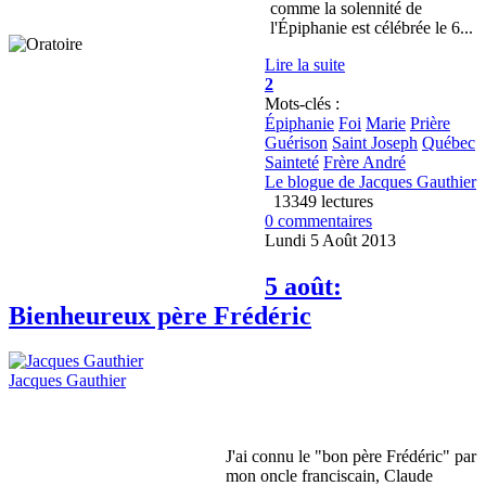
comme la solennité de
l'Épiphanie est célébrée le 6...
Lire la suite
2
Mots-clés :
Épiphanie
Foi
Marie
Prière
Guérison
Saint Joseph
Québec
Sainteté
Frère André
Le blogue de Jacques Gauthier
13349 lectures
0 commentaires
Lundi 5 Août 2013
5 août:
Bienheureux père Frédéric
Jacques Gauthier
J'ai connu le "bon père Frédéric" par
mon oncle franciscain, Claude