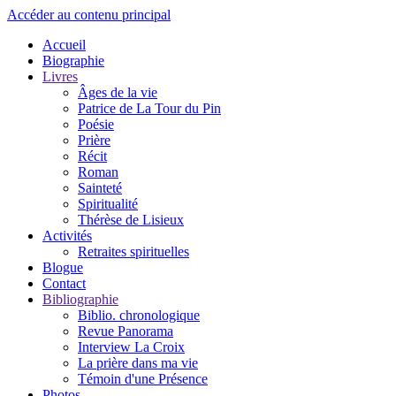
Accéder au contenu principal
Accueil
Biographie
Livres
Âges de la vie
Patrice de La Tour du Pin
Poésie
Prière
Récit
Roman
Sainteté
Spiritualité
Thérèse de Lisieux
Activités
Retraites spirituelles
Blogue
Contact
Bibliographie
Biblio. chronologique
Revue Panorama
Interview La Croix
La prière dans ma vie
Témoin d'une Présence
Photos