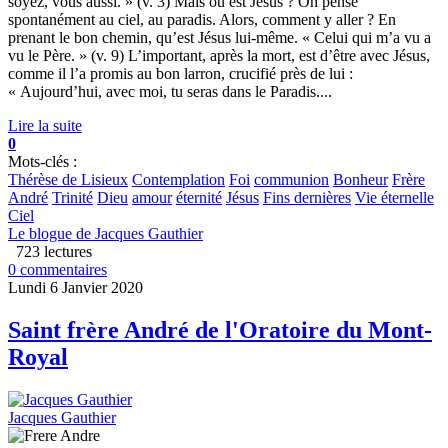
soyez, vous aussi. » (v. 3) Mais où est Jésus ? On pense
spontanément au ciel, au paradis. Alors, comment y aller ? En
prenant le bon chemin, qu’est Jésus lui-même. « Celui qui m’a vu a
vu le Père. » (v. 9) L’important, après la mort, est d’être avec Jésus,
comme il l’a promis au bon larron, crucifié près de lui :
« Aujourd’hui, avec moi, tu seras dans le Paradis....
Lire la suite
0
Mots-clés :
Thérèse de Lisieux
Contemplation
Foi
communion
Bonheur
Frère
André
Trinité
Dieu
amour
éternité
Jésus
Fins dernières
Vie éternelle
Ciel
Le blogue de Jacques Gauthier
723 lectures
0 commentaires
Lundi 6 Janvier 2020
Saint frère André de l'Oratoire du Mont-
Royal
Jacques Gauthier