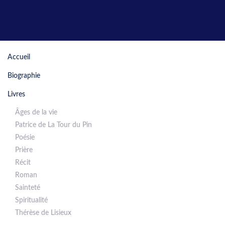
Accueil
Biographie
Livres
Âges de la vie
Patrice de La Tour du Pin
Poésie
Prière
Récit
Roman
Sainteté
Spiritualité
Thérèse de Lisieux