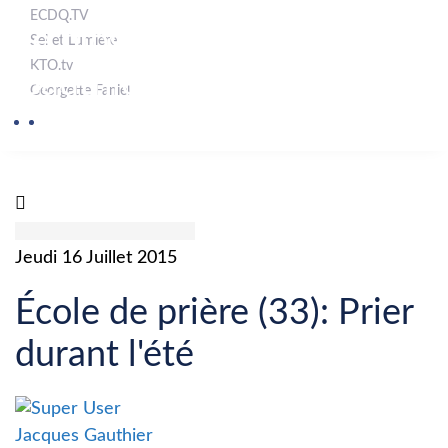
ECDQ.TV
Le blogue de Jacques
Sel et Lumière
KTO.tv
Gauthier
Georgette Faniel
Jeudi 16 Juillet 2015
École de prière (33): Prier
durant l'été
Jacques Gauthier