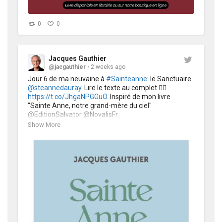
0
0
Jacques Gauthier
@jacgauthier
2 weeks ago
Jour 6 de ma neuvaine à 
#Sainteanne
: le Sanctuaire 
@steannedauray.
 Lire le texte au complet 👉🏻 
https://t.co/JhgaNPGGuO.
 Inspiré de mon livre 
"Sainte Anne, notre grand-mère du ciel" 
@EditionSalvator @NovalisFr. 
Voir tous les textes de la neuvaine: 
Show More
https://t.co/1ZE5pWfPyD
https://t.co/pP6UuJl458