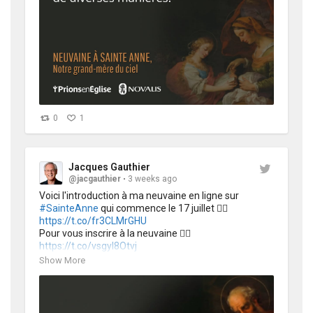
0
1
Jacques Gauthier
@jacgauthier
3 weeks ago
Voici l'introduction à ma neuvaine en ligne sur 
#SainteAnne
 qui commence le 17 juillet 👉🏻
https://t.co/fr3CLMrGHU
Pour vous inscrire à la neuvaine 👉🏻
https://t.co/vsgyl8Otvj
Pour en savoir plus sur le livre @NovalisFr 
Show More
@EditionSalvator 
https://t.co/RXAoIAVlzd
https://t.co/PURlbOCbWN