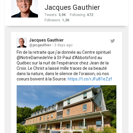
Jacques Gauthier
Tweets
:
5,9K
Following
:
672
Followers
:
1,3K
Jacques Gauthier
@jacgauthier
3 days ago
Fin de la retraite que j'ai donnée au Centre spirituel 
@NotreDamedeVie à St-Paul d’Abbotsford au 
Québec sur la nuit de l’espérance chez Jean de la 
Croix. Le Christ a laissé mille traces de sa beauté 
dans la nature, dans le silence de l'oraison, où nos 
coeurs boivent à la Source. 
https://t.co/rJFu81eZzf