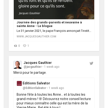
Journée des grands-parents et neuvaine à
sainte Anne - Le blogue
Le 31 janvier 2021, le pape François annonçait l'institution d'une Journée mondiale des grands-parents et des personnes âgées pour la célébrer par toute l'Église le quatrième dimanche de juillet, soit aux alentours de la fête de sainte Anne et saint
WWW.JACQUESGAUTHIER.COM
0
1
Jacques Gauthier
@jacgauthier
1 week ago
Merci pour le partage.
Editions Salvator
@EditionSalvator
1 week ago
Bonne fête à toutes les Anne… et à toutes les 
grand-mères ! 🌸 Découvrez notre conseil lecture 
pour mieux connaître celle qui est la mère de la 
Vierge Marie.  Bel été à tous !
