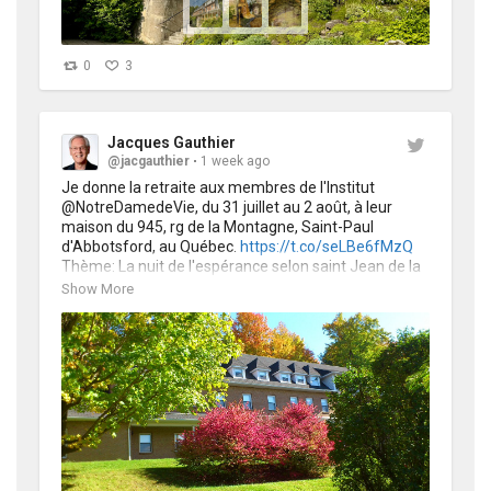
0
3
Jacques Gauthier
@jacgauthier
1 week ago
Je donne la retraite aux membres de l'Institut 
@NotreDamedeVie, du 31 juillet au 2 août, à leur 
maison du 945, rg de la Montagne, Saint-Paul 
d'Abbotsford, au Québec. 
https://t.co/seLBe6fMzQ
Thème: La nuit de l'espérance selon saint Jean de la 
Croix. 
https://t.co/lvROwoS6Bu
Show More
https://t.co/4lcY1fsXa7