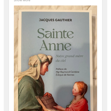
Show More
https://t.co/NNJFlT6QuE