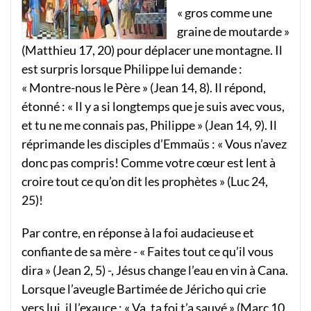
« gros comme une
graine de moutarde »
(Matthieu 17, 20) pour déplacer une montagne. Il
est surpris lorsque Philippe lui demande :
« Montre-nous le Père » (Jean 14, 8). Il répond,
étonné : « Il y a si longtemps que je suis avec vous,
et tu ne me connais pas, Philippe » (Jean 14, 9). Il
réprimande les disciples d’Emmaüs : « Vous n’avez
donc pas compris! Comme votre cœur est lent à
croire tout ce qu’on dit les prophètes » (Luc 24,
25)!
Par contre, en réponse à la foi audacieuse et
confiante de sa mère ­- « Faites tout ce qu’il vous
dira » (Jean 2, 5) -, Jésus change l’eau en vin à Cana.
Lorsque l’aveugle Bartimée de Jéricho qui crie
vers lui, il l’exauce : « Va, ta foi t’a sauvé » (Marc 10,