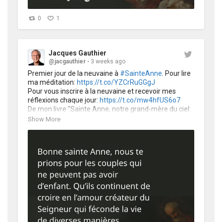
0
1
Jacques Gauthier
@jacgauthier
3 weeks ago
Premier jour de la neuvaine à 
#SainteAnne
. Pour lire 
ma méditation: 
https://t.co/YZCrRuGGgJ
Pour vous inscrire à la neuvaine et recevoir mes 
réflexions chaque jour: 
https://t.co/mw4hfUS6o7
De mon livre "Sainte Anne, notre grand-mère du ciel: 
@NovalisFr @EditionSalvator 
https://t.co/Yx8LVEtRkn
Show More