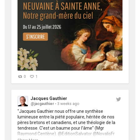
0
1
Jacques Gauthier
@jacgauthier
3 weeks ago
"Jacques Gauthier nous offre une synthèse 
lumineuse entre la piété populaire, héritée de nos 
pères bretons et canadiens, et une théologie de la 
tendresse. C’est un baume pour l’âme" (Mgr 
Raymond Centène). @EditionSalvator @NovalisFr 
@steannedauray
https://t.co/7zP5NU5F81