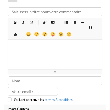
-
-
-
-
-
-
-
-
-
-
-
-
-
-
-
-
-
-
-
-
-
-
-
-
-
-
-
-
-
-
-
-
-
-
-
-
-
-
-
-
-
-
-
-
-
-
-
-
-
-
-
-
-
-
-
-
-
-
-
-
J'ai lu et approuve les
termes & conditions
Image Captcha