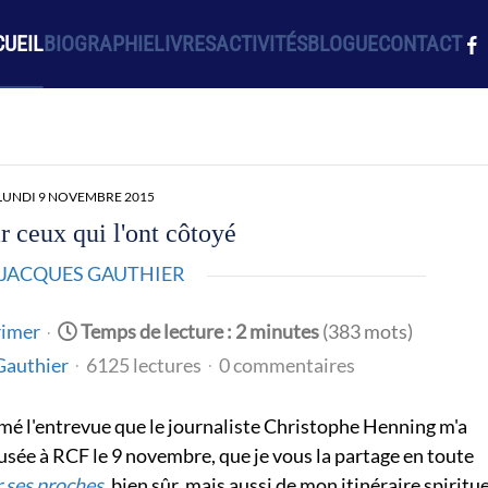
UEIL
BIOGRAPHIE
LIVRES
ACTIVITÉS
BLOGUE
CONTACT
LUNDI 9 NOVEMBRE 2015
r ceux qui l'ont côtoyé
JACQUES GAUTHIER
imer
Temps de lecture : 2 minutes
(383 mots)
Gauthier
6125 lectures
0 commentaires
aimé l'entrevue que le journaliste Christophe Henning m'a
fusée à RCF le 9 novembre, que je vous la partage en toute
r ses proches
, bien sûr, mais aussi de mon itinéraire spiritue