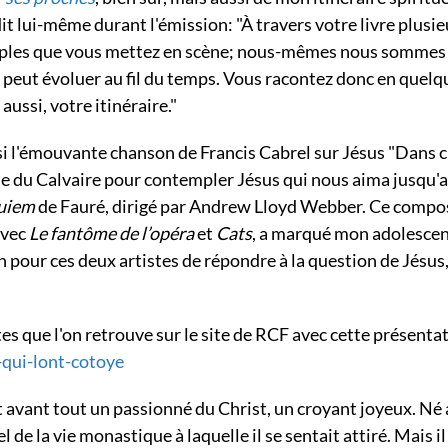
dit lui-même durant l'émission: "À travers votre livre plusie
isciples que vous mettez en scène; nous-mêmes nous sommes
ui peut évoluer au fil du temps. Vous racontez donc en quelq
aussi, votre itinéraire."
isi l'émouvante chanson de Francis Cabrel sur Jésus "Dans 
ine du Calvaire pour contempler Jésus qui nous aima jusqu'
uiem
de Fauré, dirigé par Andrew Lloyd Webber. Ce compo
avec
Le fantôme de l’opéra
et
Cats
, a marqué mon adolesce
n pour ces deux artistes de répondre à la question de Jésus
es que l'on retrouve sur le site de RCF avec cette présenta
x-qui-lont-cotoye
t avant tout un passionné du Christ, un croyant joyeux. Né
de la vie monastique à laquelle il se sentait attiré. Mais il