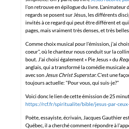
l'on retrouve en épilogue du livre. L'animateur 
regards se posent sur Jésus, les différents d
invités à ce regard qui peut être différent et q
pages, mais vraiment très denses, et très belles 
Comme choix musical pour l'émission, j'ai cho
coeur", où le chanteur nous conduit sur la coll
bout. J'ai choisi également « Pie Jesus » du
Req
anglais, qui a transformé la comédie musicale 
avec son
Jesus Christ Superstar.
C'est une faço
toujours actuelle: "Pour vous, qui suis-je?"
Voici donc le lien de cette émission de 25 minut
https://rcf.fr/spiritualite/bible/jesus-par-ceu
Poète, essayiste, écrivain, Jacques Gauthier es
Québec, il a cherché comment répondre à l'appel 