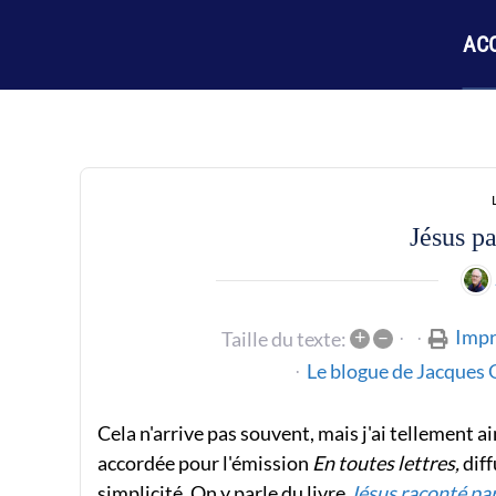
ACC
Jésus pa
+
–
Impr
Taille du texte:
Le blogue de Jacques 
Cela n'arrive pas souvent, mais j'ai tellement 
accordée pour l'émission
En toutes lettres,
dif
simplicité. On y parle du livre
Jésus raconté pa