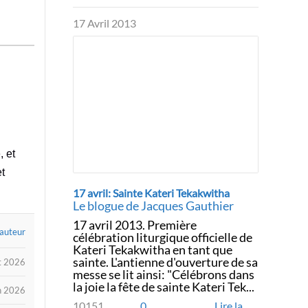
17 Avril 2013
, et
et
17 avril: Sainte Kateri Tekakwitha
Le blogue de Jacques Gauthier
17 avril 2013. Première
 auteur
célébration liturgique officielle de
Kateri Tekakwitha en tant que
sainte. L'antienne d'ouverture de sa
et 2026
messe se lit ainsi: "Célébrons dans
la joie la fête de sainte Kateri Tek...
in 2026
10151
0
Lire la