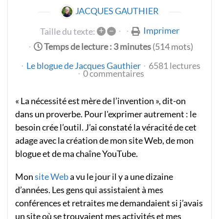
JACQUES GAUTHIER
+
–
Imprimer
Taille du texte:
Temps de lecture : 3 minutes
(514 mots)
Le blogue de Jacques Gauthier
6581 lectures
0 commentaires
« La nécessité est mère de l’invention », dit-on
dans un proverbe. Pour l'exprimer autrement : le
besoin crée l’outil. J’ai constaté la véracité de cet
adage avec la création de mon site Web, de mon
blogue et de ma chaîne YouTube.
Mon
site Web
a vu le jour il y a une dizaine
d’années. Les gens qui assistaient à mes
conférences et retraites me demandaient si j’avais
un site où se trouvaient mes activités et mes