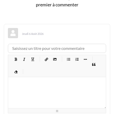
premier à commenter
Jeudi 6 Août 2026
-
-
-
-
-
-
-
-
-
-
-
-
-
-
-
-
-
-
-
-
-
-
-
-
-
-
-
-
-
-
-
-
-
-
-
-
-
-
-
-
-
-
-
-
-
-
-
-
-
-
-
-
-
-
-
-
-
-
-
-