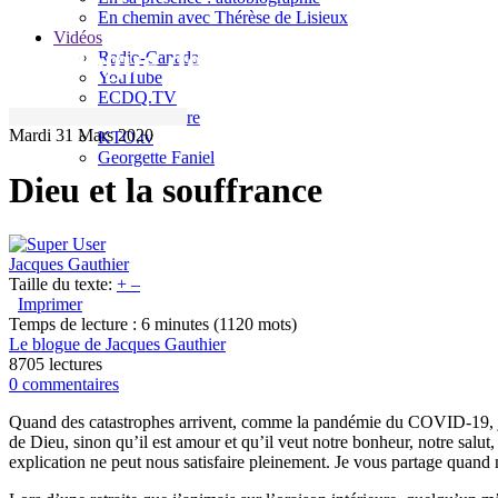
En chemin avec Thérèse de Lisieux
Vidéos
Le blogue de Jacques Gauthier
Radio-Canada
YouTube
ECDQ.TV
Sel et Lumière
Mardi 31 Mars 2020
KTO.tv
Georgette Faniel
Dieu et la souffrance
Jacques Gauthier
Taille du texte:
+
–
Imprimer
Temps de lecture : 6 minutes
(1120 mots)
Le blogue de Jacques Gauthier
8705 lectures
0 commentaires
Quand des catastrophes arrivent, comme la pandémie du COVID-19, j’e
de Dieu, sinon qu’il est amour et qu’il veut notre bonheur, notre salu
explication ne peut nous satisfaire pleinement. Je vous partage quan