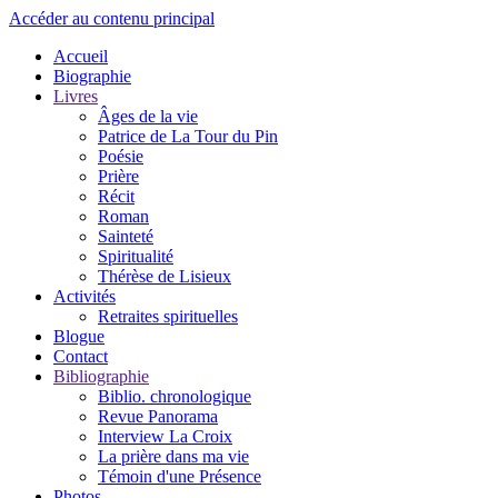
Accéder au contenu principal
Accueil
Biographie
Livres
Âges de la vie
Patrice de La Tour du Pin
Poésie
Prière
Récit
Roman
Sainteté
Spiritualité
Thérèse de Lisieux
Activités
Retraites spirituelles
Blogue
Contact
Bibliographie
Biblio. chronologique
Revue Panorama
Interview La Croix
La prière dans ma vie
Témoin d'une Présence
Photos