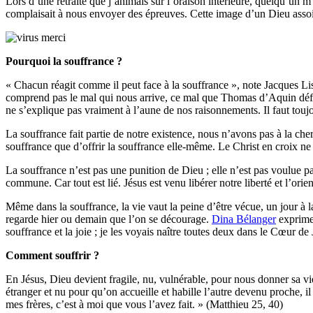
Lors d’une retraite que j’animais sur l’oraison intérieure, quelqu’un m
complaisait à nous envoyer des épreuves. Cette image d’un Dieu assoif
Pourquoi la souffrance ?
« Chacun réagit comme il peut face à la souffrance », note Jacques Li
comprend pas le mal qui nous arrive, ce mal que Thomas d’Aquin défin
ne s’explique pas vraiment à l’aune de nos raisonnements. Il faut toujo
La souffrance fait partie de notre existence, nous n’avons pas à la che
souffrance que d’offrir la souffrance elle-même. Le Christ en croix ne
La souffrance n’est pas une punition de Dieu ; elle n’est pas voulue pa
commune. Car tout est lié. Jésus est venu libérer notre liberté et l’ori
Même dans la souffrance, la vie vaut la peine d’être vécue, un jour à l
regarde hier ou demain que l’on se décourage.
Dina Bélanger
exprime 
souffrance et la joie ; je les voyais naître toutes deux dans le Cœur de 
Comment souffrir ?
En Jésus, Dieu devient fragile, nu, vulnérable, pour nous donner sa vie
étranger et nu pour qu’on accueille et habille l’autre devenu proche, il
mes frères, c’est à moi que vous l’avez fait. » (Matthieu 25, 40)