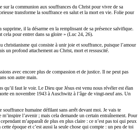
siste sur la communion aux souffrances du Christ pour vivre de sa
orieuse transforme la souffrance en salut et la mort en vie. Folie pour
la supprime, il la désarme en la remplissant de sa présence salvifique.
ut cela pour entrer dans sa gloire » (Luc 24, 26).
 christianisme qui consiste à unir joie et souffrance, puisque l’amour
is un profond attachement au Christ, mort et ressuscité.
ssions avec encore plus de compassion et de justice. Il ne peut pas
dans son autre main.
ns qu’il faut le voir. Le Dieu que Jésus est venu nous révéler est élan
orte en novembre 1943 à Auschwitz à l’âge de vingt-neuf ans. Un
de souffrance humaine défilant sans arrêt devant moi. Je vais te
e m’inspire l’avenir ; mais cela demande un certain entraînement. Pour
 cependant m’apparaît de plus en plus claire : ce n’est pas toi qui peux
cette époque et c’est aussi la seule chose qui compte : un peu de toi