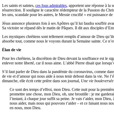
Les saints et saintes,
ces fous admirables
, apportent une réponse à la s
résurrection. Il souligne le caractère rédempteur de la Passion du Chri
les uns, scandale pour les autres, le Messie crucifié « est puissance d
Jésus annonce plusieurs fois à ses Apôtres qu’il lui faudra souffrir ava
Sa victoire se répand dès le matin de Pâques. Il dit aux disciples d’Emm
Les mystiques chrétiens sont tellement remplis d’amour de Dieu qu’ils 
absorbe tout, comme nous le voyons durant la Semaine sainte. Ce n’est
Élan de vie
Pour les chrétiens, la discrétion de Dieu devant la souffrance est le s
enlever notre liberté, car il nous aime. L’abbé Pierre disait que lors
S’il faut parler de Dieu dans la pandémie du coronavirus, comme dans d'a
de vie et d’amour qui nous aide à nous tenir debout dans la vie. Ne l’
dimanche, elle écrit cette prière dans son journal,
Une vie bouleversé
Ce sont des temps d’effroi, mon Dieu. Cette nuit pour la première f
promettre une chose, mon Dieu, oh, une broutille : je me gardera
l’instant, à chaque jour suffit sa peine. Je vais t’aider, mon Dieu
nous aider, mais nous qui pouvons t’aider – et ce faisant nous nou
en nous, mon Dieu.