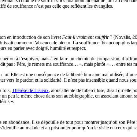
’avouait sa crainte de souffrir s’il s’abandonnait chaque jour à Dieu dan
fé de souffrance n’est pas celle que reflètent les évangiles.
son en introduction de son livret
Faut-il vraiment souffrir
? (Novalis, 2
issait comme « l’absence de bien ». La souffrance, beaucoup plus large
urs en parler avec doigté, humilité et respect.
rcher ou à l’esquiver, mais à en faire un chemin de compassion, d’offran
 dit pas : Père, je remets ma souffrance… », mais plutôt « … entre tes ma
r lui. Elle est une conséquence de la liberté humaine mal utilisée, d’une
enter vers le pardon et la solidarité. Il n’est pas insensible quand nous
a fois.
Thérèse de Lisieux
, alors atteinte de tuberculose, disait qu’elle
un peu la même chose dans son autobiographie, en associant amour, so
Jésus ».
 en abondance. Il se dépouille de tout pour montrer jusqu’où son Père nou
 s'identifie au malade et au prisonnier pour qu’on le visite en ceux qui s