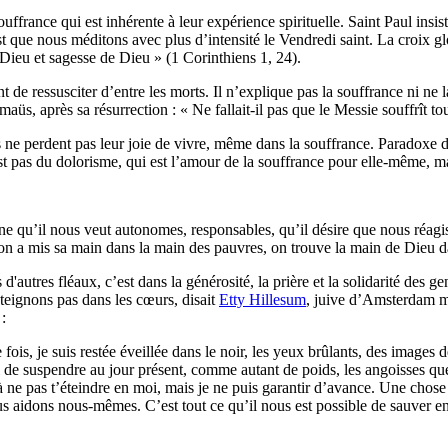
ouffrance qui est inhérente à leur expérience spirituelle. Saint Paul in
st que nous méditons avec plus d’intensité le Vendredi saint. La croix gl
e Dieu et sagesse de Dieu » (1 Corinthiens 1, 24).
nt de ressusciter d’entre les morts. Il n’explique pas la souffrance ni ne 
aüs, après sa résurrection : « Ne fallait-il pas que le Messie souffrît to
ne perdent pas leur joie de vivre, même dans la souffrance. Paradoxe du
 pas du dolorisme, qui est l’amour de la souffrance pour elle-même, ma
igne qu’il nous veut autonomes, responsables, qu’il désire que nous réagi
qu’on a mis sa main dans la main des pauvres, on trouve la main de Dieu 
utres fléaux, c’est dans la générosité, la prière et la solidarité des ge
éteignons pas dans les cœurs, disait
Etty Hillesum
, juive d’Amsterdam m
e
:
ois, je suis restée éveillée dans le noir, les yeux brûlants, des images 
i de suspendre au jour présent, comme autant de poids, les angoisses qu
, à ne pas t’éteindre en moi, mais je ne puis garantir d’avance. Une chose
s aidons nous-mêmes. C’est tout ce qu’il nous est possible de sauver en 