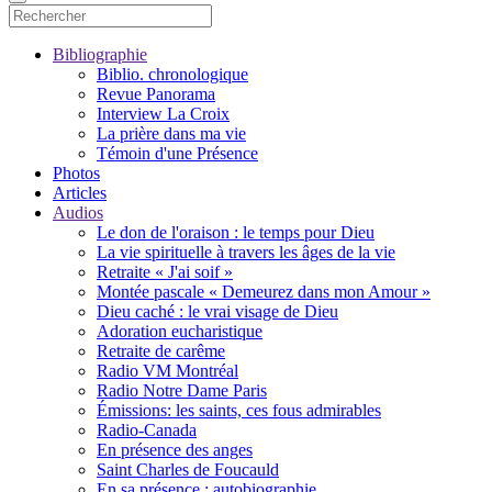
Bibliographie
Biblio. chronologique
Revue Panorama
Interview La Croix
La prière dans ma vie
Témoin d'une Présence
Photos
Articles
Audios
Le don de l'oraison : le temps pour Dieu
La vie spirituelle à travers les âges de la vie
Retraite « J'ai soif »
Montée pascale « Demeurez dans mon Amour »
Dieu caché : le vrai visage de Dieu
Adoration eucharistique
Retraite de carême
Radio VM Montréal
Radio Notre Dame Paris
Émissions: les saints, ces fous admirables
Radio-Canada
En présence des anges
Saint Charles de Foucauld
En sa présence : autobiographie