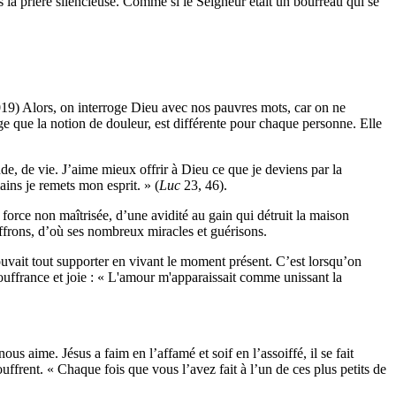
s la prière silencieuse. Comme si le Seigneur était un bourreau qui se
019) Alors, on interroge Dieu avec nos pauvres mots, car on ne
 que la notion de douleur, est différente pour chaque personne. Elle
de, de vie. J’aime mieux offrir à Dieu ce que je deviens par la
ins je remets mon esprit. » (
Luc
23, 46).
 force non maîtrisée, d’une avidité au gain qui détruit la maison
 souffrons, d’où ses nombreux miracles et guérisons.
 pouvait tout supporter en vivant le moment présent. C’est lorsqu’on
uffrance et joie
: « L'amour m'apparaissait comme unissant la
s aime. Jésus a faim en l’affamé et soif en l’assoiffé, il se fait
ouffrent. « Chaque fois que vous l’avez fait à l’un de ces plus petits de