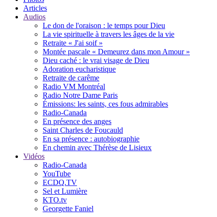
Articles
Audios
Le don de l'oraison : le temps pour Dieu
La vie spirituelle à travers les âges de la vie
Retraite « J'ai soif »
Montée pascale « Demeurez dans mon Amour »
Dieu caché : le vrai visage de Dieu
Adoration eucharistique
Retraite de carême
Radio VM Montréal
Radio Notre Dame Paris
Émissions: les saints, ces fous admirables
Radio-Canada
En présence des anges
Saint Charles de Foucauld
En sa présence : autobiographie
En chemin avec Thérèse de Lisieux
Vidéos
Radio-Canada
YouTube
ECDQ.TV
Sel et Lumière
KTO.tv
Georgette Faniel