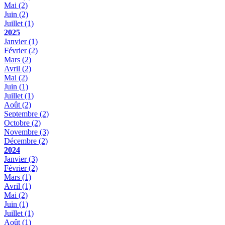
Mai
(2)
Juin
(2)
Juillet
(1)
2025
Janvier
(1)
Février
(2)
Mars
(2)
Avril
(2)
Mai
(2)
Juin
(1)
Juillet
(1)
Août
(2)
Septembre
(2)
Octobre
(2)
Novembre
(3)
Décembre
(2)
2024
Janvier
(3)
Février
(2)
Mars
(1)
Avril
(1)
Mai
(2)
Juin
(1)
Juillet
(1)
Août
(1)