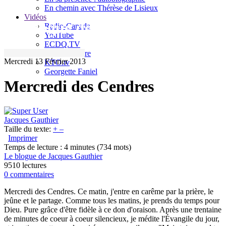
En chemin avec Thérèse de Lisieux
Vidéos
Le blogue de Jacques Gauthier
Radio-Canada
YouTube
ECDQ.TV
Sel et Lumière
Mercredi 13 Février 2013
KTO.tv
Georgette Faniel
Mercredi des Cendres
Jacques Gauthier
Taille du texte:
+
–
Imprimer
Temps de lecture : 4 minutes
(734 mots)
Le blogue de Jacques Gauthier
9510 lectures
0 commentaires
Mercredi des Cendres. Ce matin, j'entre en carême par la prière, le
jeûne et le partage. Comme tous les matins, je prends du temps pour
Dieu. Pure grâce d'être fidèle à ce don d'oraison. Après une trentaine
de minutes de coeur à coeur silencieux, je médite l'Évangile du jour,