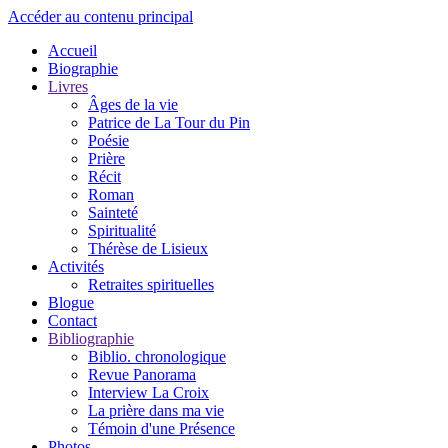
Accéder au contenu principal
Accueil
Biographie
Livres
Âges de la vie
Patrice de La Tour du Pin
Poésie
Prière
Récit
Roman
Sainteté
Spiritualité
Thérèse de Lisieux
Activités
Retraites spirituelles
Blogue
Contact
Bibliographie
Biblio. chronologique
Revue Panorama
Interview La Croix
La prière dans ma vie
Témoin d'une Présence
Photos