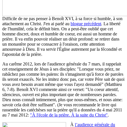
Difficile de ne pas penser à Benoît XVI, à sa force si humble, à son
attachement au Christ. J'en ai parlé au
blogue précédent
. La liberté
de l'humilité, cela le définit bien. On a peut-être oublié que cet
homme discret, doux et humble de coeur, est aussi un homme de
prière. Il va enfin pouvoir réaliser un désir profond: se retirer dans
un monastère pour se consacrer à l'oraison, cette attention
amoureuse à Dieu. Il va servir l'Église autrement par la fécondité et
l'apostolat de la prière.
Au carême 2012, lors de l'audience générale du 7 mars, il rappelait
cet enseignement de Jésus à ses disciples: "Lorsque vous priez, ne
rabâchez pas comme les païens: ils s'imaginent qu'à force de paroles
ils seront exaucés. Ne les imitez donc pas, car votre Père sait de quoi
vous avez besoin avant même que vous l'ayez demandé" (Matthieu
6, 7-8). Benoît XVI commente ainsi ce verset: "Un coeur attentif,
silencieux, ouvert est plus important que de nombreuses paroles.
Dieu nous connaît intimement, plus que nous-mêmes, et nous aime:
savoir cela doit être suffisant". (Je vous recommande le livre qui
rassemble les catéchèses sur la prière qu'il a données du 4 mai 2011
au 7 mai 2012:
"À l'école de la prière. À la suite du Christ"
.
À
l’audience générale du