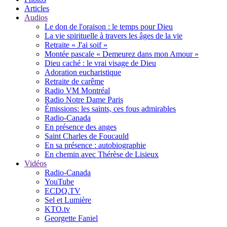
Articles
Audios
Le don de l'oraison : le temps pour Dieu
La vie spirituelle à travers les âges de la vie
Retraite « J'ai soif »
Montée pascale « Demeurez dans mon Amour »
Dieu caché : le vrai visage de Dieu
Adoration eucharistique
Retraite de carême
Radio VM Montréal
Radio Notre Dame Paris
Émissions: les saints, ces fous admirables
Radio-Canada
En présence des anges
Saint Charles de Foucauld
En sa présence : autobiographie
En chemin avec Thérèse de Lisieux
Vidéos
Radio-Canada
YouTube
ECDQ.TV
Sel et Lumière
KTO.tv
Georgette Faniel