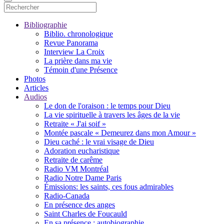
Bibliographie
Biblio. chronologique
Revue Panorama
Interview La Croix
La prière dans ma vie
Témoin d'une Présence
Photos
Articles
Audios
Le don de l'oraison : le temps pour Dieu
La vie spirituelle à travers les âges de la vie
Retraite « J'ai soif »
Montée pascale « Demeurez dans mon Amour »
Dieu caché : le vrai visage de Dieu
Adoration eucharistique
Retraite de carême
Radio VM Montréal
Radio Notre Dame Paris
Émissions: les saints, ces fous admirables
Radio-Canada
En présence des anges
Saint Charles de Foucauld
En sa présence : autobiographie