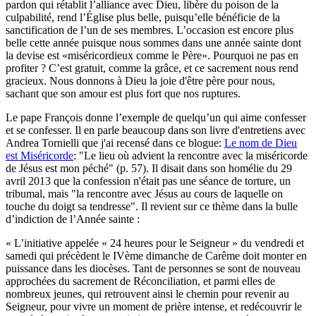
pardon qui rétablit l’alliance avec Dieu, libère du poison de la
culpabilité, rend l’Église plus belle, puisqu’elle bénéficie de la
sanctification de l’un de ses membres. L’occasion est encore plus
belle cette année puisque nous sommes dans une année sainte dont
la devise est «miséricordieux comme le Père». Pourquoi ne pas en
profiter ? C’est gratuit, comme la grâce, et ce sacrement nous rend
gracieux. Nous donnons à Dieu la joie d'être père pour nous,
sachant que son amour est plus fort que nos ruptures.
Le pape François donne l’exemple de quelqu’un qui aime confesser
et se confesser. Il en parle beaucoup dans son livre d'entretiens avec
Andrea Tornielli que j'ai recensé dans ce blogue:
Le nom de Dieu
est Miséricorde
: "Le lieu où advient la rencontre avec la miséricorde
de Jésus est mon péché" (p. 57). Il disait dans son homélie du 29
avril 2013 que la confession n'était pas une séance de torture, un
tribumal, mais "la rencontre avec Jésus au cours de laquelle on
touche du doigt sa tendresse". Il revient sur ce thème dans la bulle
d’indiction de l’Année sainte :
« L’initiative appelée « 24 heures pour le Seigneur » du vendredi et
samedi qui précèdent le IVème dimanche de Carême doit monter en
puissance dans les diocèses. Tant de personnes se sont de nouveau
approchées du sacrement de Réconciliation, et parmi elles de
nombreux jeunes, qui retrouvent ainsi le chemin pour revenir au
Seigneur, pour vivre un moment de prière intense, et redécouvrir le