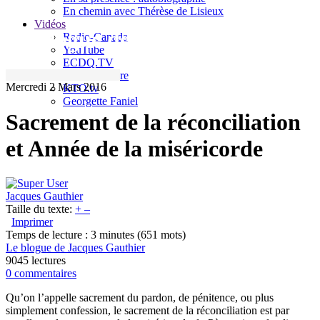
En chemin avec Thérèse de Lisieux
Vidéos
Le blogue de Jacques Gauthier
Radio-Canada
YouTube
ECDQ.TV
Sel et Lumière
Mercredi 2 Mars 2016
KTO.tv
Georgette Faniel
Sacrement de la réconciliation
et Année de la miséricorde
Jacques Gauthier
Taille du texte:
+
–
Imprimer
Temps de lecture : 3 minutes
(651 mots)
Le blogue de Jacques Gauthier
9045 lectures
0 commentaires
Qu’on l’appelle sacrement du pardon, de pénitence, ou plus
simplement confession, le sacrement de la réconciliation est par