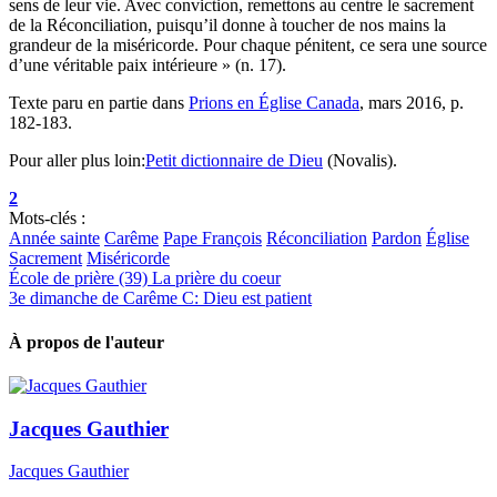
sens de leur vie. Avec conviction, remettons au centre le sacrement
de la Réconciliation, puisqu’il donne à toucher de nos mains la
grandeur de la miséricorde. Pour chaque pénitent, ce sera une source
d’une véritable paix intérieure » (n. 17).
Texte paru en partie dans
Prions en Église Canada
, mars 2016, p.
182-183.
Pour aller plus loin:
Petit dictionnaire de Dieu
(Novalis).
2
Mots-clés :
Année sainte
Carême
Pape François
Réconciliation
Pardon
Église
Sacrement
Miséricorde
École de prière (39) La prière du coeur
3e dimanche de Carême C: Dieu est patient
À propos de l'auteur
Jacques Gauthier
Jacques Gauthier