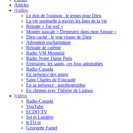
Articles
Audios
Le don de l'oraison : le temps pour Dieu
La vie spirituelle à travers les âges de la vie
Retraite « J'ai soif »
Montée pascale « Demeurez dans mon Amour »
Dieu caché : le vrai visage de Dieu
Adoration eucharistique
Retraite de carême
Radio VM Montréal
Radio Notre Dame Paris
Émissions: les saints, ces fous admirables
Radio-Canada
En présence des anges
Saint Charles de Foucauld
En sa présence : autobiographie
En chemin avec Thérèse de Lisieux
Vidéos
Radio-Canada
YouTube
ECDQ.TV
Sel et Lumière
KTO.tv
Georgette Faniel