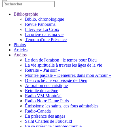
Bibliographie
Biblio. chronologique
Revue Panorama
Interview La Croix
La prière dans ma vie
Témoin d'une Présence
Photos
Articles
Audios
Le don de l'oraison : le temps pour Dieu
La vie spirituelle à travers les âges de la vie
Retraite « J'ai soif »
Montée pascale « Demeurez dans mon Amour »
Dieu caché : le vrai visage de Dieu
Adoration eucharistique
Retraite de carême
Radio VM Montréal
Radio Notre Dame Paris
Émissions: les saints, ces fous admirables
Radio-Canada
En présence des anges
Saint Charles de Foucauld
En sa présence : autobiographie