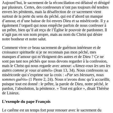
Aujourd’hui, le sacrement de la réconciliation est délaissé et dénigré
par plusieurs. Certes, des confesseurs n’ont pas toujours été tendres
envers les pénitents, mais la désaffection de ce sacrement vient
surtout de la perte du sens du péché, qui est d’abord un manque
d’amour, et d’une baisse de foi envers Dieu et sa miséricorde. Il y a
également l’orgueil qui nous empêche parfois de nous confesser à
un prêtre, bien qu’il ait reçu de l’Église le pouvoir de pardonner. Il
n’agit pas en son nom propre, mais au nom du Christ qui désire
notre bonheur et notre salut.
Comment vivre ce beau sacrement de guérison intérieure et de
croissance spirituelle si je ne reconnais pas mon péché, mes
manques d’amour qui m’éloignent des autres et de Dieu ? Ce ne
sont pas tant nos péchés que nous devons regarder à la confession,
mais le Christ qui nous regarde avec amour:
«Aimez-vous les uns les
autres comme je vous ai aimés»
(Jean 13, 34). Nous confessons sa
miséricorde qui s’exprime sur la croix :
«Par ses blessures, nous
sommes guéris»
(1 Pierre 2, 24). Nous n’avons donc qu’à accueillir,
puisque tout est donné : le prêtre, la parole de Dieu, notre péché, le
pardon, l’absolution, la pénitence. « Tout est grâce », disait Thérèse
de Lisieux.
L’exemple du pape François
Le carême est un temps fort pour renouer avec le sacrement du