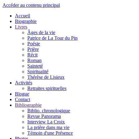
Accéder au contenu principal
Accueil
Biographie
Livres
Âges de la vie
Patrice de La Tour du Pin
Poésie
Prière
Récit
Roman
Sainteté
Spiritualité
Thérèse de Lisieux
Activités
Retraites spirituelles
Blogue
Contact
Bibliographie
Biblio. chronologique
Revue Panorama
Interview La Croix
La prière dans ma vie
Témoin d'une Présence
Photos