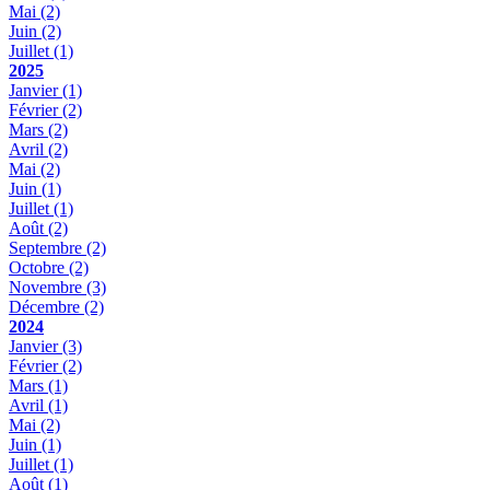
Mai
(2)
Juin
(2)
Juillet
(1)
2025
Janvier
(1)
Février
(2)
Mars
(2)
Avril
(2)
Mai
(2)
Juin
(1)
Juillet
(1)
Août
(2)
Septembre
(2)
Octobre
(2)
Novembre
(3)
Décembre
(2)
2024
Janvier
(3)
Février
(2)
Mars
(1)
Avril
(1)
Mai
(2)
Juin
(1)
Juillet
(1)
Août
(1)