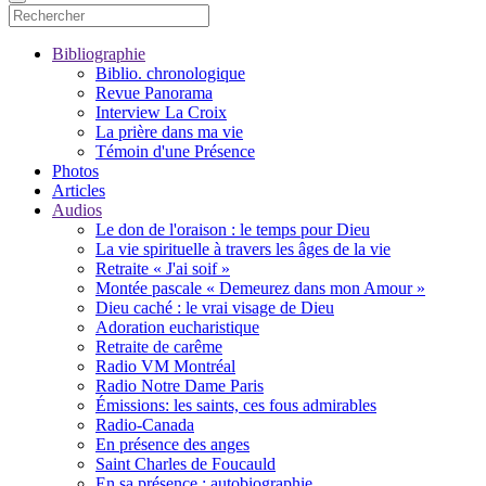
Bibliographie
Biblio. chronologique
Revue Panorama
Interview La Croix
La prière dans ma vie
Témoin d'une Présence
Photos
Articles
Audios
Le don de l'oraison : le temps pour Dieu
La vie spirituelle à travers les âges de la vie
Retraite « J'ai soif »
Montée pascale « Demeurez dans mon Amour »
Dieu caché : le vrai visage de Dieu
Adoration eucharistique
Retraite de carême
Radio VM Montréal
Radio Notre Dame Paris
Émissions: les saints, ces fous admirables
Radio-Canada
En présence des anges
Saint Charles de Foucauld
En sa présence : autobiographie