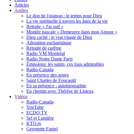
Articles
Audios
Le don de l'oraison : le temps pour Dieu
La vie spirituelle à travers les âges de la vie
Retraite « J'ai soif »
Montée pascale « Demeurez dans mon Amour »
Dieu caché : le vrai visage de Dieu
Adoration eucharistique
Retraite de carême
Radio VM Montréal
Radio Notre Dame Paris
Émissions: les saints, ces fous admirables
Radio-Canada
En présence des anges
Saint Charles de Foucauld
En sa présence : autobiographie
En chemin avec Thérèse de Lisieux
Vidéos
Radio-Canada
YouTube
ECDQ.TV
Sel et Lumière
KTO.tv
Georgette Faniel