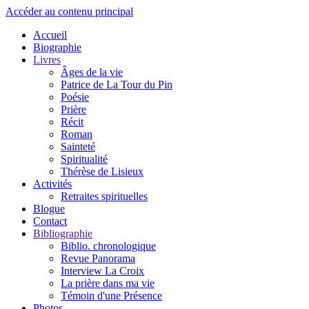
Accéder au contenu principal
Accueil
Biographie
Livres
Âges de la vie
Patrice de La Tour du Pin
Poésie
Prière
Récit
Roman
Sainteté
Spiritualité
Thérèse de Lisieux
Activités
Retraites spirituelles
Blogue
Contact
Bibliographie
Biblio. chronologique
Revue Panorama
Interview La Croix
La prière dans ma vie
Témoin d'une Présence
Photos