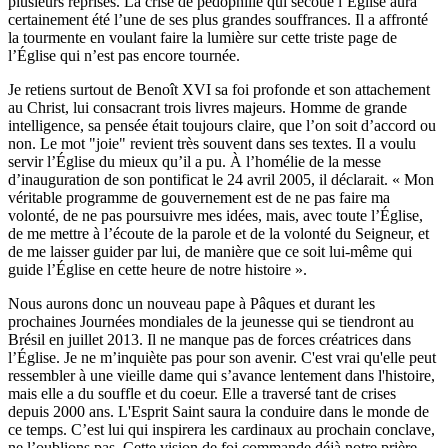
plusieurs reprises. La crise de pédophilie qui secoue l’Église aura
certainement été l’une de ses plus grandes souffrances. Il a affronté
la tourmente en voulant faire la lumière sur cette triste page de
l’Église qui n’est pas encore tournée.
Je retiens surtout de Benoît XVI sa foi profonde et son attachement
au Christ, lui consacrant trois livres majeurs. Homme de grande
intelligence, sa pensée était toujours claire, que l’on soit d’accord ou
non. Le mot "joie" revient très souvent dans ses textes. Il a voulu
servir l’Église du mieux qu’il a pu. À l’homélie de la messe
d’inauguration de son pontificat le 24 avril 2005, il déclarait. « Mon
véritable programme de gouvernement est de ne pas faire ma
volonté, de ne pas poursuivre mes idées, mais, avec toute l’Église,
de me mettre à l’écoute de la parole et de la volonté du Seigneur, et
de me laisser guider par lui, de manière que ce soit lui-même qui
guide l’Église en cette heure de notre histoire ».
Nous aurons donc un nouveau pape à Pâques et durant les
prochaines Journées mondiales de la jeunesse qui se tiendront au
Brésil en juillet 2013. Il ne manque pas de forces créatrices dans
l’Église. Je ne m’inquiète pas pour son avenir. C'est vrai qu'elle peut
ressembler à une vieille dame qui s’avance lentement dans l'histoire,
mais elle a du souffle et du coeur. Elle a traversé tant de crises
depuis 2000 ans. L'Esprit Saint saura la conduire dans le monde de
ce temps. C’est lui qui inspirera les cardinaux au prochain conclave,
ne l’oublions pas. Cette vision de foi commande déjà notre prière.