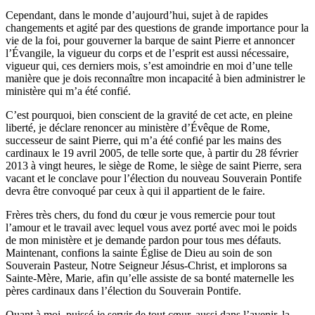
Cependant, dans le monde d’aujourd’hui, sujet à de rapides
changements et agité par des questions de grande importance pour la
vie de la foi, pour gouverner la barque de saint Pierre et annoncer
l’Évangile, la vigueur du corps et de l’esprit est aussi nécessaire,
vigueur qui, ces derniers mois, s’est amoindrie en moi d’une telle
manière que je dois reconnaître mon incapacité à bien administrer le
ministère qui m’a été confié.
C’est pourquoi, bien conscient de la gravité de cet acte, en pleine
liberté, je déclare renoncer au ministère d’Évêque de Rome,
successeur de saint Pierre, qui m’a été confié par les mains des
cardinaux le 19 avril 2005, de telle sorte que, à partir du 28 février
2013 à vingt heures, le siège de Rome, le siège de saint Pierre, sera
vacant et le conclave pour l’élection du nouveau Souverain Pontife
devra être convoqué par ceux à qui il appartient de le faire.
Frères très chers, du fond du cœur je vous remercie pour tout
l’amour et le travail avec lequel vous avez porté avec moi le poids
de mon ministère et je demande pardon pour tous mes défauts.
Maintenant, confions la sainte Église de Dieu au soin de son
Souverain Pasteur, Notre Seigneur Jésus-Christ, et implorons sa
Sainte-Mère, Marie, afin qu’elle assiste de sa bonté maternelle les
pères cardinaux dans l’élection du Souverain Pontife.
Quant à moi, puissé-je servir de tout cœur, aussi dans l’avenir, la