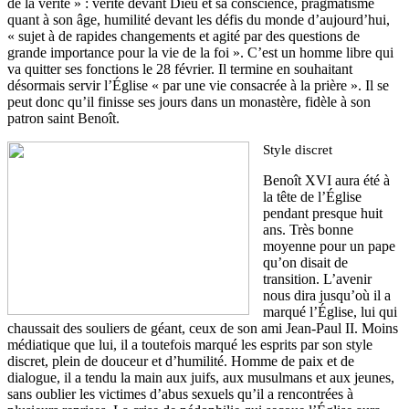
de la vérité » : vérité devant Dieu et sa conscience, pragmatisme
quant à son âge, humilité devant les défis du monde d’aujourd’hui,
« sujet à de rapides changements et agité par des questions de
grande importance pour la vie de la foi ». C’est un homme libre qui
va quitter ses fonctions le 28 février. Il termine en souhaitant
désormais servir l’Église « par une vie consacrée à la prière ». Il se
peut donc qu’il finisse ses jours dans un monastère, fidèle à son
patron saint Benoît.
Style discret
Benoît XVI aura été à
la tête de l’Église
pendant presque huit
ans. Très bonne
moyenne pour un pape
qu’on disait de
transition. L’avenir
nous dira jusqu’où il a
marqué l’Église, lui qui
chaussait des souliers de géant, ceux de son ami Jean-Paul II. Moins
médiatique que lui, il a toutefois marqué les esprits par son style
discret, plein de douceur et d’humilité. Homme de paix et de
dialogue, il a tendu la main aux juifs, aux musulmans et aux jeunes,
sans oublier les victimes d’abus sexuels qu’il a rencontrées à