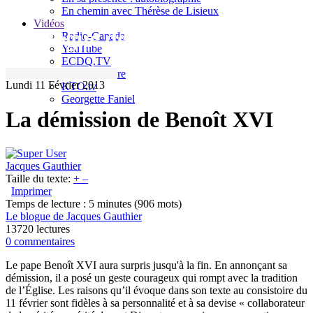
En chemin avec Thérèse de Lisieux
Vidéos
Le blogue de Jacques Gauthier
Radio-Canada
YouTube
ECDQ.TV
Sel et Lumière
Lundi 11 Février 2013
KTO.tv
Georgette Faniel
La démission de Benoît XVI
Jacques Gauthier
Taille du texte:
+
–
Imprimer
Temps de lecture : 5 minutes
(906 mots)
Le blogue de Jacques Gauthier
13720 lectures
0 commentaires
Le pape Benoît XVI aura surpris jusqu'à la fin. En annonçant sa
démission, il a posé un geste courageux qui rompt avec la tradition
de l’Église. Les raisons qu’il évoque dans son texte au consistoire du
11 février sont fidèles à sa personnalité et à sa devise « collaborateur