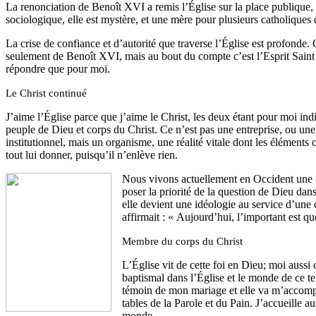
La renonciation de Benoît XVI a remis l’Église sur la place publique, m
sociologique, elle est mystère, et une mère pour plusieurs catholiques q
La crise de confiance et d’autorité que traverse l’Église est profonde. 
seulement de Benoît XVI, mais au bout du compte c’est l’Esprit Saint q
répondre que pour moi.
Le Christ continué
J’aime l’Église parce que j’aime le Christ, les deux étant pour moi in
peuple de Dieu et corps du Christ. Ce n’est pas une entreprise, ou une
institutionnel, mais un organisme, une réalité vitale dont les éléments 
tout lui donner, puisqu’il n’enlève rien.
Nous vivons actuellement en Occident une cr
poser la priorité de la question de Dieu dans
elle devient une idéologie au service d’une 
affirmait : « Aujourd’hui, l’important est q
Membre du corps du Christ
L’Église vit de cette foi en Dieu; moi aussi
baptismal dans l’Église et le monde de ce t
témoin de mon mariage et elle va m’accompag
tables de la Parole et du Pain. J’accueille 
monde.