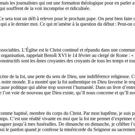
ais les journalistes qui ont une formation théologique pour en parler av
ui souffrent de la voir incomprise et ridiculisée.
Ce sera tout un défi à relever pour le prochain pape. On peut bien faire 
ui a le dernier mot. Ce qui m’amène à la question du début : Peut-on co
dissociables. L’Église est le Christ continué et répandu dans une commu
 organisation, rappelait Benoît XVI le 14 février au clergé de Rome : « l
constructifs sont les âmes croyantes des croyants de tous les temps et tous
ise de la foi, une perte du sens de Dieu, une indifférence religieuse. C
 notre monde. Il a montré que la foi authentique en Dieu favorise le respe
cause politique qui aliène trop souvent l’humanité. Dans un livre d’entr
ue l’on voie de nouveau que Dieu existe, qu’Il nous concerne et qu’Il n
 comme baptisé, membre du corps du Christ. Par mon baptême, je suis prêt
emps. C’est une réalité vivante en moi que la foi me permet d’exprimer e
ner jusqu’à mes funérailles. De dimanche en dimanche, je célèbre l’euc
aussi le pardon quand je confesse la miséricorde du Seigneur au sacrement