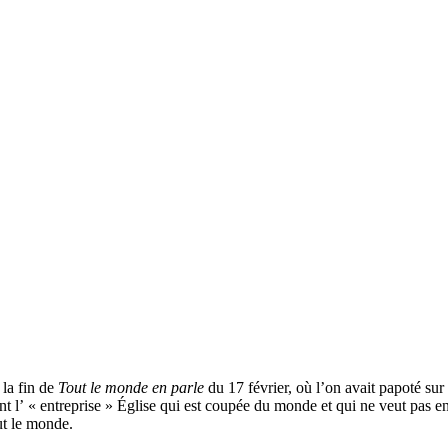
 la fin de
Tout le monde en parle
du 17 février, où l’on avait papoté su
t l’ « entreprise » Église qui est coupée du monde et qui ne veut pas e
ut le monde.