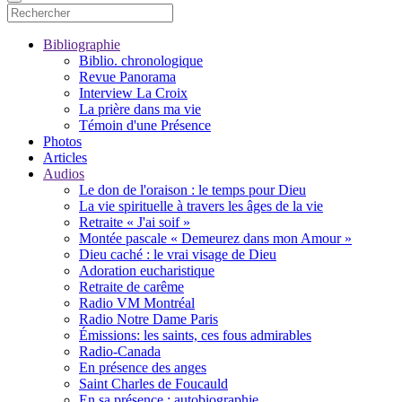
Bibliographie
Biblio. chronologique
Revue Panorama
Interview La Croix
La prière dans ma vie
Témoin d'une Présence
Photos
Articles
Audios
Le don de l'oraison : le temps pour Dieu
La vie spirituelle à travers les âges de la vie
Retraite « J'ai soif »
Montée pascale « Demeurez dans mon Amour »
Dieu caché : le vrai visage de Dieu
Adoration eucharistique
Retraite de carême
Radio VM Montréal
Radio Notre Dame Paris
Émissions: les saints, ces fous admirables
Radio-Canada
En présence des anges
Saint Charles de Foucauld
En sa présence : autobiographie