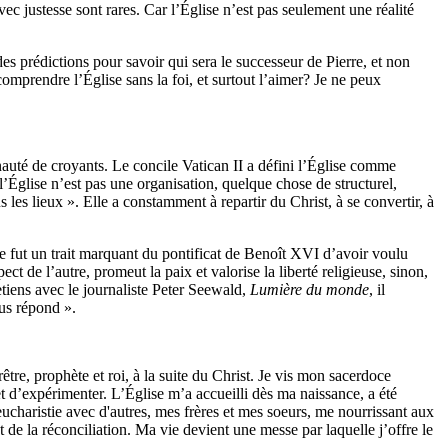
ec justesse sont rares. Car l’Église n’est pas seulement une réalité
des prédictions pour savoir qui sera le successeur de Pierre, et non
mprendre l’Église sans la foi, et surtout l’aimer? Je ne peux
nauté de croyants. Le concile Vatican II a défini l’Église comme
’Église n’est pas une organisation, quelque chose de structurel,
 les lieux ». Elle a constamment à repartir du Christ, à se convertir, à
e fut un trait marquant du pontificat de Benoît XVI d’avoir voulu
ct de l’autre, promeut la paix et valorise la liberté religieuse, sinon,
etiens avec le journaliste Peter Seewald,
Lumière du monde
, il
ous répond ».
re, prophète et roi, à la suite du Christ. Je vis mon sacerdoce
t d’expérimenter. L’Église m’a accueilli dès ma naissance, a été
haristie avec d'autres, mes frères et mes soeurs, me nourrissant aux
 de la réconciliation. Ma vie devient une messe par laquelle j’offre le