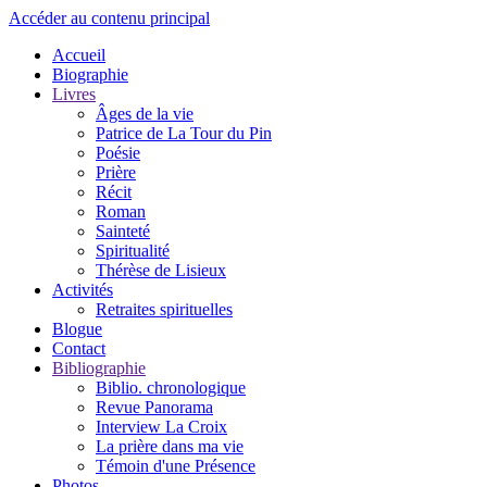
Accéder au contenu principal
Accueil
Biographie
Livres
Âges de la vie
Patrice de La Tour du Pin
Poésie
Prière
Récit
Roman
Sainteté
Spiritualité
Thérèse de Lisieux
Activités
Retraites spirituelles
Blogue
Contact
Bibliographie
Biblio. chronologique
Revue Panorama
Interview La Croix
La prière dans ma vie
Témoin d'une Présence
Photos