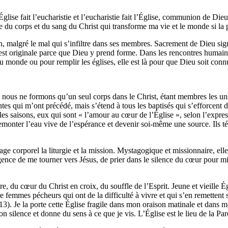
Église fait l’eucharistie et l’eucharistie fait l’Église, communion de Di
 du corps et du sang du Christ qui transforme ma vie et le monde si la p
en, malgré le mal qui s’infiltre dans ses membres. Sacrement de Dieu signi
st originale parce que Dieu y prend forme. Dans les rencontres humaine
 monde ou pour remplir les églises, elle est là pour que Dieu soit connu
 nous ne formons qu’un seul corps dans le Christ, étant membres les uns
intes qui m’ont précédé, mais s’étend à tous les baptisés qui s’efforcent
es les saisons, eux qui sont « l’amour au cœur de l’Église », selon l’expr
e remonter l’eau vive de l’espérance et devenir soi-même une source. Ils 
age corporel la liturgie et la mission. Mystagogique et missionnaire, ell
gence de me tourner vers Jésus, de prier dans le silence du cœur pour mi
re, du cœur du Christ en croix, du souffle de l’Esprit. Jeune et vieille 
femmes pécheurs qui ont de la difficulté à vivre et qui s’en remettent s
, 13). Je la porte cette Église fragile dans mon oraison matinale et da
n silence et donne du sens à ce que je vis. L’Église est le lieu de la P