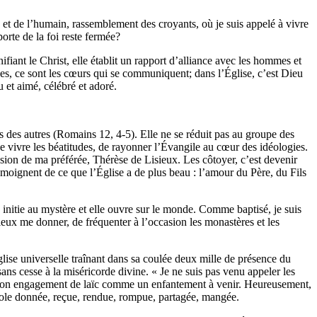
eu et de l’humain, rassemblement des croyants, où je suis appelé à vivre
orte de la foi reste fermée?
fiant le Christ, elle établit un rapport d’alliance avec les hommes et
s, ce sont les cœurs qui se communiquent; dans l’Église, c’est Dieu
 et aimé, célébré et adoré.
 des autres (Romains 12, 4-5). Elle ne se réduit pas au groupe des
 de vivre les béatitudes, de rayonner l’Évangile au cœur des idéologies.
ession de ma préférée, Thérèse de Lisieux. Les côtoyer, c’est devenir
témoignent de ce que l’Église a de plus beau : l’amour du Père, du Fils
e initie au mystère et elle ouvre sur le monde. Comme baptisé, je suis
eux me donner, de fréquenter à l’occasion les monastères et les
Église universelle traînant dans sa coulée deux mille de présence du
ans cesse à la miséricorde divine. « Je ne suis pas venu appeler les
ns mon engagement de laïc comme un enfantement à venir. Heureusement,
arole donnée, reçue, rendue, rompue, partagée, mangée.