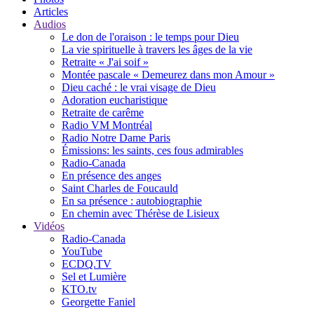
Articles
Audios
Le don de l'oraison : le temps pour Dieu
La vie spirituelle à travers les âges de la vie
Retraite « J'ai soif »
Montée pascale « Demeurez dans mon Amour »
Dieu caché : le vrai visage de Dieu
Adoration eucharistique
Retraite de carême
Radio VM Montréal
Radio Notre Dame Paris
Émissions: les saints, ces fous admirables
Radio-Canada
En présence des anges
Saint Charles de Foucauld
En sa présence : autobiographie
En chemin avec Thérèse de Lisieux
Vidéos
Radio-Canada
YouTube
ECDQ.TV
Sel et Lumière
KTO.tv
Georgette Faniel