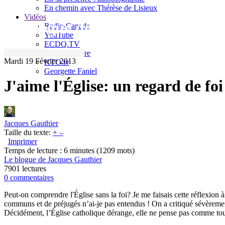
En chemin avec Thérèse de Lisieux
Vidéos
Le blogue de Jacques Gauthier
Radio-Canada
YouTube
ECDQ.TV
Sel et Lumière
Mardi 19 Février 2013
KTO.tv
Georgette Faniel
J'aime l'Église: un regard de foi
Jacques Gauthier
Taille du texte:
+
–
Imprimer
Temps de lecture : 6 minutes
(1209 mots)
Le blogue de Jacques Gauthier
7901 lectures
0 commentaires
Peut-on comprendre l'Église sans la foi? Je me faisais cette réflexion à
communs et de préjugés n’ai-je pas entendus ! On a critiqué sévèremen
Décidément, l’Église catholique dérange, elle ne pense pas comme to