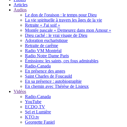
Articles
Audios
Le don de l'oraison : le temps pour Dieu
La vie spirituelle à travers les âges de la vie
Retraite « J'ai soif »
Montée pascale « Demeurez dans mon Amour »
Dieu caché : le vrai visage de Dieu
Adoration eucharistique
Retraite de carême
Radio VM Montréal
Radio Notre Dame Paris
Émissions: les saints, ces fous admirables
Radio-Canada
En présence des anges
Saint Charles de Foucauld
En sa présence : autobiographie
En chemin avec Thérèse de Lisieux
Vidéos
Radio-Canada
YouTube
ECDQ.TV
Sel et Lumière
KTO.tv
Georgette Faniel