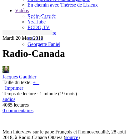
En chemin avec Thérèse de Lisieux
Vidéos
Le blogue de Jacques Gauthier
Radio-Canada
YouTube
ECDQ.TV
Sel et Lumière
Mardi 20 Mars 2018
KTO.tv
Georgette Faniel
Radio-Canada
Jacques Gauthier
Taille du texte:
+
–
Imprimer
Temps de lecture : 1 minute
(19 mots)
audios
4065 lectures
0 commentaires
Mon interview sur le pape François et l'homosexualité, 28 août
2018, à Radio-Canada Ottawa (
source
)