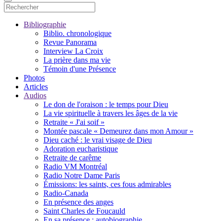
Bibliographie
Biblio. chronologique
Revue Panorama
Interview La Croix
La prière dans ma vie
Témoin d'une Présence
Photos
Articles
Audios
Le don de l'oraison : le temps pour Dieu
La vie spirituelle à travers les âges de la vie
Retraite « J'ai soif »
Montée pascale « Demeurez dans mon Amour »
Dieu caché : le vrai visage de Dieu
Adoration eucharistique
Retraite de carême
Radio VM Montréal
Radio Notre Dame Paris
Émissions: les saints, ces fous admirables
Radio-Canada
En présence des anges
Saint Charles de Foucauld
En sa présence : autobiographie