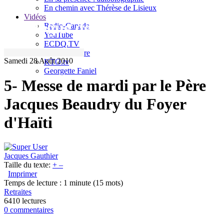
En chemin avec Thérèse de Lisieux
Vidéos
Le blogue de Jacques Gauthier
Radio-Canada
YouTube
ECDQ.TV
Sel et Lumière
Samedi 28 Août 2010
KTO.tv
Georgette Faniel
5- Messe de mardi par le Père
Jacques Beaudry du Foyer
d'Haïti
Jacques Gauthier
Taille du texte:
+
–
Imprimer
Temps de lecture : 1 minute
(15 mots)
Retraites
6410 lectures
0 commentaires