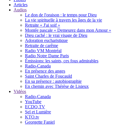
Articles
Audios
Le don de l'oraison : le temps pour Dieu
La vie spirituelle à travers les âges de la vie
Retraite « J'ai soif »
Montée pascale « Demeurez dans mon Amour »
Dieu caché : le vrai visage de Dieu
Adoration eucharistique
Retraite de carême
Radio VM Montréal
Radio Notre Dame Paris
Émissions: les saints, ces fous admirables
Radio-Canada
En présence des anges
Saint Charles de Foucauld
En sa présence : autobiographie
En chemin avec Thérèse de Lisieux
Vidéos
Radio-Canada
YouTube
ECDQ.TV
Sel et Lumière
KTO.tv
Georgette Faniel