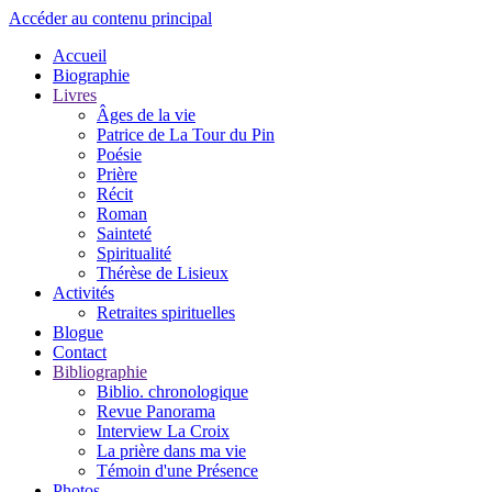
Accéder au contenu principal
Accueil
Biographie
Livres
Âges de la vie
Patrice de La Tour du Pin
Poésie
Prière
Récit
Roman
Sainteté
Spiritualité
Thérèse de Lisieux
Activités
Retraites spirituelles
Blogue
Contact
Bibliographie
Biblio. chronologique
Revue Panorama
Interview La Croix
La prière dans ma vie
Témoin d'une Présence
Photos