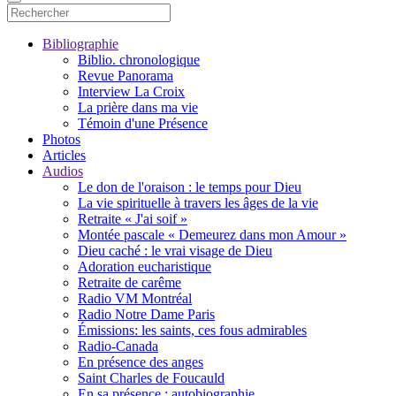
Bibliographie
Biblio. chronologique
Revue Panorama
Interview La Croix
La prière dans ma vie
Témoin d'une Présence
Photos
Articles
Audios
Le don de l'oraison : le temps pour Dieu
La vie spirituelle à travers les âges de la vie
Retraite « J'ai soif »
Montée pascale « Demeurez dans mon Amour »
Dieu caché : le vrai visage de Dieu
Adoration eucharistique
Retraite de carême
Radio VM Montréal
Radio Notre Dame Paris
Émissions: les saints, ces fous admirables
Radio-Canada
En présence des anges
Saint Charles de Foucauld
En sa présence : autobiographie