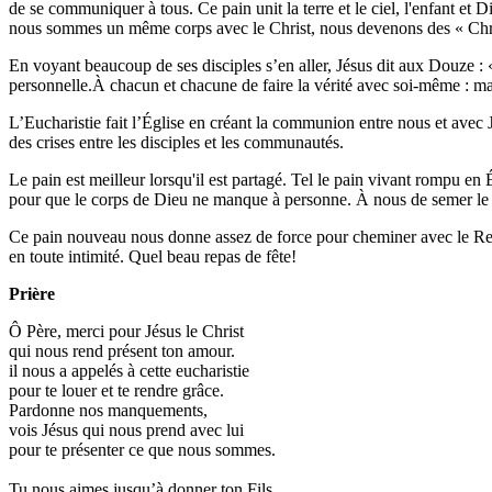
de se communiquer à tous. Ce pain unit la terre et le ciel, l'enfant et
nous sommes un même corps avec le Christ, nous devenons des « Chris
En voyant beaucoup de ses disciples s’en aller, Jésus dit aux Douze : 
personnelle.À chacun et chacune de faire la vérité avec soi-même : ma
L’Eucharistie fait l’Église en créant la communion entre nous et avec Jé
des crises entre les disciples et les communautés.
Le pain est meilleur lorsqu'il est partagé. Tel le pain vivant rompu en Égl
pour que le corps de Dieu ne manque à personne. À nous de semer le 
Ce pain nouveau nous donne assez de force pour cheminer avec le Ressusc
en toute intimité. Quel beau repas de fête!
Prière
Ô Père, merci pour Jésus le Christ
qui nous rend présent ton amour.
il nous a appelés à cette eucharistie
pour te louer et te rendre grâce.
Pardonne nos manquements,
vois Jésus qui nous prend avec lui
pour te présenter ce que nous sommes.
Tu nous aimes jusqu’à donner ton Fils,