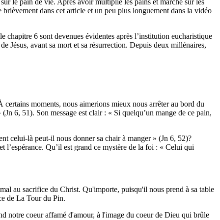
ur le pain de vie. Après avoir multiplié les pains et marché sur les
te brièvement dans cet article et un peu plus longuement dans la vidéo
le chapitre 6 sont devenues évidentes après l’institution eucharistique
 de Jésus, avant sa mort et sa résurrection. Depuis deux millénaires,
. À certains moments, nous aimerions mieux nous arrêter au bord du
l » (Jn 6, 51). Son message est clair : « Si quelqu’un mange de ce pain,
nt celui-là peut-il nous donner sa chair à manger » (Jn 6, 52)?
 et l’espérance. Qu’il est grand ce mystère de la foi : « Celui qui
 mal au sacrifice du Christ. Qu'importe, puisqu'il nous prend à sa table
ice de La Tour du Pin.
rend notre coeur affamé d'amour, à l'image du coeur de Dieu qui brûle