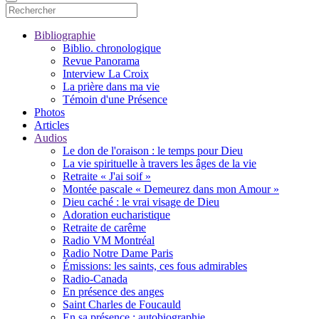
Bibliographie
Biblio. chronologique
Revue Panorama
Interview La Croix
La prière dans ma vie
Témoin d'une Présence
Photos
Articles
Audios
Le don de l'oraison : le temps pour Dieu
La vie spirituelle à travers les âges de la vie
Retraite « J'ai soif »
Montée pascale « Demeurez dans mon Amour »
Dieu caché : le vrai visage de Dieu
Adoration eucharistique
Retraite de carême
Radio VM Montréal
Radio Notre Dame Paris
Émissions: les saints, ces fous admirables
Radio-Canada
En présence des anges
Saint Charles de Foucauld
En sa présence : autobiographie