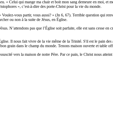
 Dieu. « Celui qui mange ma chair et boit mon sang demeure en moi, et mo
tophores », c’est-à-dire des porte-Christ pour la vie du monde.
« Voulez-vous partir, vous aussi? » (Jn 6, 67). Terrible question qui ren
rcher ou non à la suite de Jésus, en Église.
sus. N’attendons pas que l’Église soit parfaite, elle est sans cesse en c
ise. Il nous fait vivre de la vie même de la Trinité. S'il est le pain des a
bon grain dans le champ du monde. Tenons maison ouverte et table off
ité vers la maison de notre Père. Par ce pain, le Christ nous atteint dr