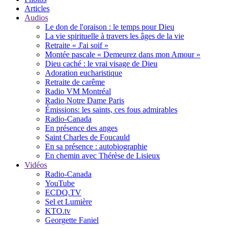
Articles
Audios
Le don de l'oraison : le temps pour Dieu
La vie spirituelle à travers les âges de la vie
Retraite « J'ai soif »
Montée pascale « Demeurez dans mon Amour »
Dieu caché : le vrai visage de Dieu
Adoration eucharistique
Retraite de carême
Radio VM Montréal
Radio Notre Dame Paris
Émissions: les saints, ces fous admirables
Radio-Canada
En présence des anges
Saint Charles de Foucauld
En sa présence : autobiographie
En chemin avec Thérèse de Lisieux
Vidéos
Radio-Canada
YouTube
ECDQ.TV
Sel et Lumière
KTO.tv
Georgette Faniel