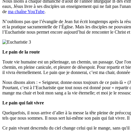
Nous lisons à chaque dimanche d'août de l'année liturgique B des extrai
eaux, Jésus livre à ses disciples un enseignement qui ne fait pas l'una
de
ma chaîne YouTube
.
N’oublions pas que l’évangile de Jean fut écrit longtemps après la résu
et la pratique sacramentelle de l’Église. Mais les disciples ne pouvaie
l’Eucharistie nous permet encore aujourd’hui de renconter le Christ et
Le pain de la route
Toute vie humaine est un pèlerinage, un chemin, un passage. Que l'on
chemin, en pleine canicule, et pleurer de désespoir. Pour repartir et bi
il vivra éternellement. Le pain que je donnerai, c’est ma chair, donnée
Nous disons alors : « Seigneur, donne-nous toujours de ce pain-là » (J
Pourtant, c’est à l’Eucharistie que tout nous est donné pour « repartir du
mange ma chair et boit mon sang a la vie éternelle; et moi je le ressusci
Le pain qui fait vivre
Quelquefois, il nous arrive d’aller à la messe la tête pleine de préocc
tels que nous sommes. Il nous sert lui-même son pain qui fait vivre. I
Ce pain vivant descendu du ciel change celui qui le mange, sans qu'il 