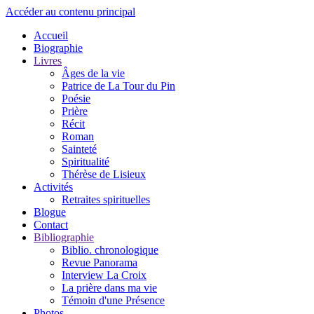
Accéder au contenu principal
Accueil
Biographie
Livres
Âges de la vie
Patrice de La Tour du Pin
Poésie
Prière
Récit
Roman
Sainteté
Spiritualité
Thérèse de Lisieux
Activités
Retraites spirituelles
Blogue
Contact
Bibliographie
Biblio. chronologique
Revue Panorama
Interview La Croix
La prière dans ma vie
Témoin d'une Présence
Photos