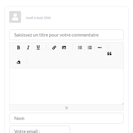
Jeudi 6 Août 2026
-
-
-
-
-
-
-
-
-
-
-
-
-
-
-
-
-
-
-
-
-
-
-
-
-
-
-
-
-
-
-
-
-
-
-
-
-
-
-
-
-
-
-
-
-
-
-
-
-
-
-
-
-
-
-
-
-
-
-
-