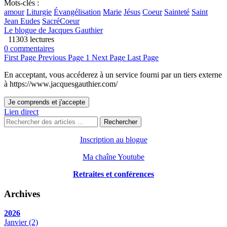
Mots-clés :
amour
Liturgie
Évangélisation
Marie
Jésus
Coeur
Sainteté
Saint
Jean Eudes
SacréCoeur
Le blogue de Jacques Gauthier
11303 lectures
0 commentaires
First Page
Previous Page
1
Next Page
Last Page
En acceptant, vous accéderez à un service fourni par un tiers externe
à https://www.jacquesgauthier.com/
Je comprends et j'accepte
Lien direct
Rechercher
Inscription au blogue
Ma chaîne Youtube
Retraites et conférences
Archives
2026
Janvier
(2)