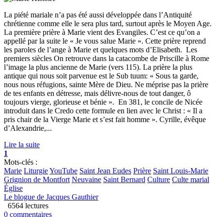
La piété mariale n’a pas été aussi développée dans l’Antiquité
chrétienne comme elle le sera plus tard, surtout après le Moyen Age.
La première prière à Marie vient des Evangiles. C’est ce qu’on a
appellé par la suite le « Je vous salue Marie ». Cette prière reprend
les paroles de l’ange à Marie et quelques mots d’Elisabeth. Les
premiers siècles On retrouve dans la catacombe de Priscille à Rome
l’image la plus ancienne de Marie (vers 115). La prière la plus
antique qui nous soit parvenue est le Sub tuum: « Sous ta garde,
nous nous réfugions, sainte Mère de Dieu. Ne méprise pas la prière
de tes enfants en détresse, mais délivre-nous de tout danger, ô
toujours vierge, glorieuse et bénie ». En 381, le concile de Nicée
introduit dans le Credo cette formule en lien avec le Christ : « Il a
pris chair de la Vierge Marie et s’est fait homme ». Cyrille, évêque
d’Alexandrie,...
Lire la suite
1
Mots-clés :
Marie
Liturgie
YouTube
Saint Jean Eudes
Prière
Saint Louis-Marie
Grignion de Montfort
Neuvaine
Saint Bernard
Culture
Culte marial
Église
Le blogue de Jacques Gauthier
6564 lectures
0 commentaires