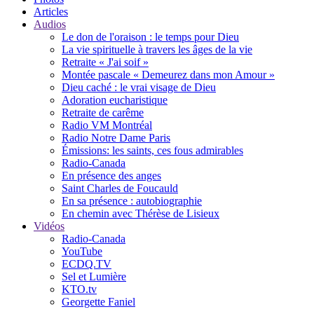
Articles
Audios
Le don de l'oraison : le temps pour Dieu
La vie spirituelle à travers les âges de la vie
Retraite « J'ai soif »
Montée pascale « Demeurez dans mon Amour »
Dieu caché : le vrai visage de Dieu
Adoration eucharistique
Retraite de carême
Radio VM Montréal
Radio Notre Dame Paris
Émissions: les saints, ces fous admirables
Radio-Canada
En présence des anges
Saint Charles de Foucauld
En sa présence : autobiographie
En chemin avec Thérèse de Lisieux
Vidéos
Radio-Canada
YouTube
ECDQ.TV
Sel et Lumière
KTO.tv
Georgette Faniel