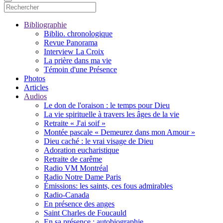
Bibliographie
Biblio. chronologique
Revue Panorama
Interview La Croix
La prière dans ma vie
Témoin d'une Présence
Photos
Articles
Audios
Le don de l'oraison : le temps pour Dieu
La vie spirituelle à travers les âges de la vie
Retraite « J'ai soif »
Montée pascale « Demeurez dans mon Amour »
Dieu caché : le vrai visage de Dieu
Adoration eucharistique
Retraite de carême
Radio VM Montréal
Radio Notre Dame Paris
Émissions: les saints, ces fous admirables
Radio-Canada
En présence des anges
Saint Charles de Foucauld
En sa présence : autobiographie