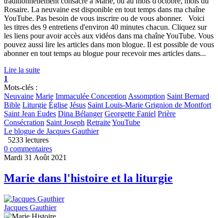
traditionnellement consacré à Marie, ou au mois d'octobre, mois du
Rosaire. La neuvaine est disponible en tout temps dans ma chaîne
YouTube. Pas besoin de vous inscrire ou de vous abonner. Voici
les titres des 9 entretiens d'environ 40 minutes chacun. Cliquez sur
les liens pour avoir accès aux vidéos dans ma chaîne YouTube. Vous
pouvez aussi lire les articles dans mon blogue. Il est possible de vous
abonner en tout temps au blogue pour recevoir mes articles dans...
Lire la suite
1
Mots-clés :
Neuvaine
Marie
Immaculée Conception
Assomption
Saint Bernard
Bible
Liturgie
Église
Jésus
Saint Louis-Marie Grignion de Montfort
Saint Jean Eudes
Dina Bélanger
Georgette Faniel
Prière
Consécration
Saint Joseph
Retraite
YouTube
Le blogue de Jacques Gauthier
5233 lectures
0 commentaires
Mardi 31 Août 2021
Marie dans l'histoire et la liturgie
Jacques Gauthier