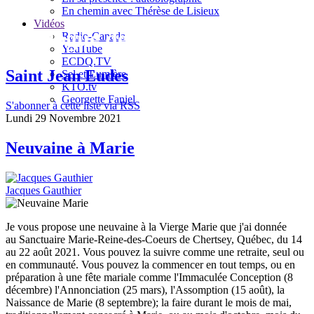
En chemin avec Thérèse de Lisieux
Vidéos
Le blogue de Jacques Gauthier
Radio-Canada
YouTube
ECDQ.TV
Saint Jean Eudes
Sel et Lumière
KTO.tv
Georgette Faniel
S'abonner à cette liste via RSS
Lundi 29 Novembre 2021
Neuvaine à Marie
Jacques Gauthier
Je vous propose une neuvaine à la Vierge Marie que j'ai donnée
au Sanctuaire Marie-Reine-des-Coeurs de Chertsey, Québec, du 14
au 22 août 2021. Vous pouvez la suivre comme une retraite, seul ou
en communauté. Vous pouvez la commencer en tout temps, ou en
préparation à une fête mariale comme l'Immaculée Conception (8
décembre) l'Annonciation (25 mars), l'Assomption (15 août), la
Naissance de Marie (8 septembre); la faire durant le mois de mai,