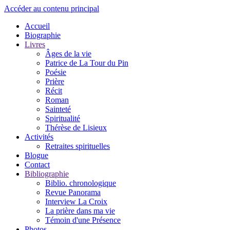
Accéder au contenu principal
Accueil
Biographie
Livres
Âges de la vie
Patrice de La Tour du Pin
Poésie
Prière
Récit
Roman
Sainteté
Spiritualité
Thérèse de Lisieux
Activités
Retraites spirituelles
Blogue
Contact
Bibliographie
Biblio. chronologique
Revue Panorama
Interview La Croix
La prière dans ma vie
Témoin d'une Présence
Photos