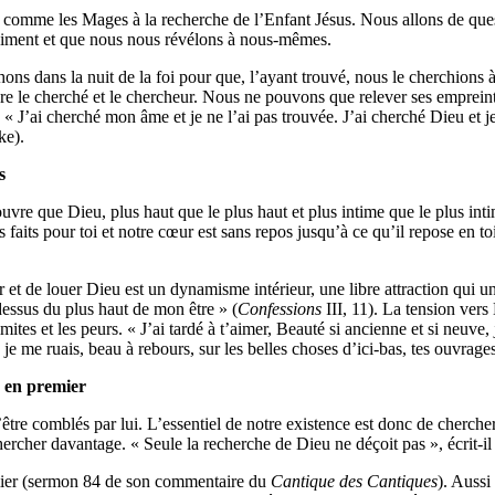
omme les Mages à la recherche de l’Enfant Jésus. Nous allons de questi
raiment et que nous nous révélons à nous-mêmes.
ons dans la nuit de la foi pour que, l’ayant trouvé, nous le cherchions à
e le cherché et le chercheur. Nous ne pouvons que relever ses empreintes
. « J’ai cherché mon âme et je ne l’ai pas trouvée. J’ai cherché Dieu et je 
ke).
s
uvre que Dieu, plus haut que le plus haut et plus intime que le plus int
 faits pour toi et notre cœur est sans repos jusqu’à ce qu’il repose en toi
 et de louer Dieu est un dynamisme intérieur, une libre attraction qui uni
dessus du plus haut de mon être » (
Confessions
III, 11). La tension vers
mites et les peurs. « J’ai tardé à t’aimer, Beauté si ancienne et si neuve, j
je me ruais, beau à rebours, sur les belles choses d’ici-bas, tes ouvrages
 en premier
être comblés par lui. L’essentiel de notre existence est donc de chercher
hercher davantage. « Seule la recherche de Dieu ne déçoit pas », écrit-i
emier (sermon 84 de son commentaire du
Cantique des Cantiques
). Aussi