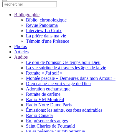
Bibliographie
Biblio. chronologique
Revue Panorama
Interview La Croix
La prière dans ma vie
Témoin d'une Présence
Photos
Articles
Audios
Le don de l'oraison : le temps pour Dieu
La vie spirituelle à travers les âges de la vie
Retraite « J'ai soif »
Montée pascale « Demeurez dans mon Amour »
Dieu caché : le vrai visage de Dieu
Adoration eucharistique
Retraite de carême
Radio VM Montréal
Radio Notre Dame Paris
Émissions: les saints, ces fous admirables
Radio-Canada
En présence des anges
Saint Charles de Foucauld
En sa présence : autobiographie