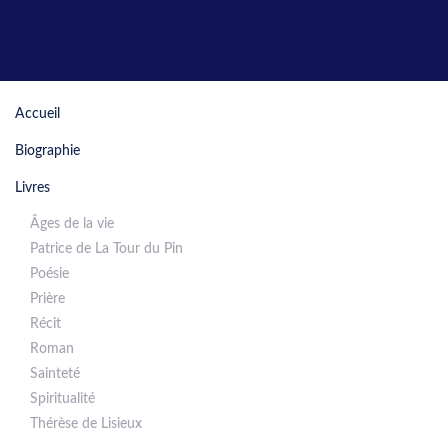
Accueil
Biographie
Livres
Âges de la vie
Patrice de La Tour du Pin
Poésie
Prière
Récit
Roman
Sainteté
Spiritualité
Thérèse de Lisieux