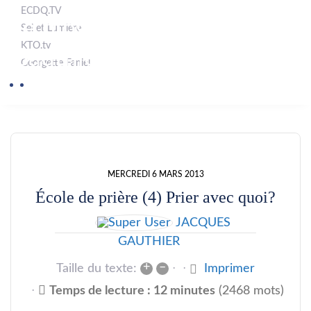
ECDQ.TV
Le blogue de Jacques
Sel et Lumière
KTO.tv
Gauthier
Georgette Faniel
MERCREDI 6 MARS 2013
École de prière (4) Prier avec quoi?
JACQUES
GAUTHIER
+
–
Taille du texte:
Imprimer
Temps de lecture : 12 minutes
(2468 mots)