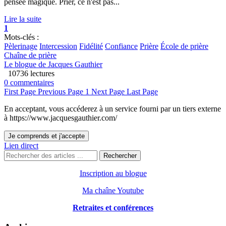
pensée magique. Prier, ce n'est pas...
Lire la suite
1
Mots-clés :
Pèlerinage
Intercession
Fidélité
Confiance
Prière
École de prière
Chaîne de prière
Le blogue de Jacques Gauthier
10736 lectures
0 commentaires
First Page
Previous Page
1
Next Page
Last Page
En acceptant, vous accéderez à un service fourni par un tiers externe
à https://www.jacquesgauthier.com/
Je comprends et j'accepte
Lien direct
Rechercher
Inscription au blogue
Ma chaîne Youtube
Retraites et conférences