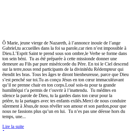
Ô Marie, jeune vierge de Nazareth, à l’annonce inouïe de l’ange
Gabriel,tu accueilles dans la foi sa parole,car rien n’est impossible à
Dieu.L’Esprit Saint te prend sous son ombre,le Verbe se forme dans
ton sein béni. Tu as été préparée à cette missionde donner une
demeure au Fils par pure miséricorde du Père. En toi le Ciel descend
sur la terre,nous rend participants de la divinitédu Rédempteur qui
étendit les bras. Tous les âges te diront bienheureuse, parce que Dieu
s’est penché sur toi.Tu as conçu Jésus en ton cœur immaculéavant
qu’il ne prenne chair en ton corps.Loué sois-tu pour ta grande
humilitéqui t’a permis de t’ouvrir à l’inattendu. Tu médites en
silence la parole de Dieu, tu la gardes dans ton cœur pour la
prière, tu la partages avec tes enfants exilés.Merci de nous conduire
sûrement à Jésus,de nous révéler son amour et son pardon,pour que
nous ne fassions plus qu’un en lui. Tu n’es pas une déesse hors du
temps, une...
Lire la suite