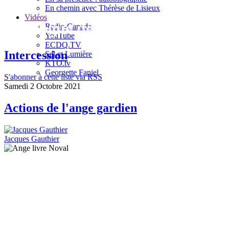
En chemin avec Thérèse de Lisieux
Vidéos
Le blogue de Jacques Gauthier
Radio-Canada
YouTube
ECDQ.TV
Intercession
Sel et Lumière
KTO.tv
Georgette Faniel
S'abonner à cette liste via RSS
Samedi 2 Octobre 2021
Actions de l'ange gardien
Jacques Gauthier