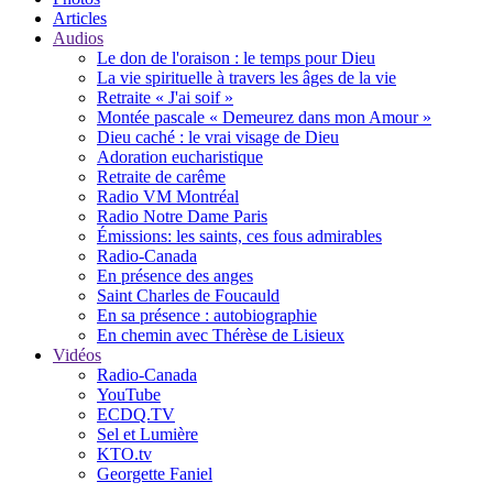
Articles
Audios
Le don de l'oraison : le temps pour Dieu
La vie spirituelle à travers les âges de la vie
Retraite « J'ai soif »
Montée pascale « Demeurez dans mon Amour »
Dieu caché : le vrai visage de Dieu
Adoration eucharistique
Retraite de carême
Radio VM Montréal
Radio Notre Dame Paris
Émissions: les saints, ces fous admirables
Radio-Canada
En présence des anges
Saint Charles de Foucauld
En sa présence : autobiographie
En chemin avec Thérèse de Lisieux
Vidéos
Radio-Canada
YouTube
ECDQ.TV
Sel et Lumière
KTO.tv
Georgette Faniel