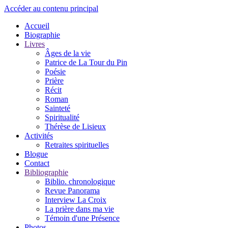
Accéder au contenu principal
Accueil
Biographie
Livres
Âges de la vie
Patrice de La Tour du Pin
Poésie
Prière
Récit
Roman
Sainteté
Spiritualité
Thérèse de Lisieux
Activités
Retraites spirituelles
Blogue
Contact
Bibliographie
Biblio. chronologique
Revue Panorama
Interview La Croix
La prière dans ma vie
Témoin d'une Présence
Photos