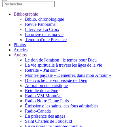
Bibliographie
Biblio. chronologique
Revue Panorama
Interview La Croix
La prière dans ma vie
Témoin d'une Présence
Photos
Articles
Audios
Le don de l'oraison : le temps pour Dieu
La vie spirituelle à travers les âges de la vie
Retraite « J'ai soif »
Montée pascale « Demeurez dans mon Amour »
Dieu caché : le vrai visage de Dieu
Adoration eucharistique
Retraite de carême
Radio VM Montréal
Radio Notre Dame Paris
Émissions: les saints, ces fous admirables
Radio-Canada
En présence des anges
Saint Charles de Foucauld
En sa présence : autobiographie