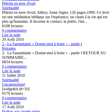
Pèlerin en terre d'exil
Spiritualité
Pèlerin en terre d'exil, Sillery, Anne Sigier, 120 pages,1999. Ce livre
est une méditation biblique sur l'espérance, un chant à la vie qui est
plus qu'humaine. Il favorise le contact, la prière, l'int...
8108 lectures
0 commentaires
Lire la suite
29 Août 2010
2 - La Samaritaine « Donne-moi à boire » - partie I
Retraites
2- La Samaritaine « Donne-moi à boire » - partie I RETOUR AU
SOMMAIRE...
6854 lectures
0 commentaires
Lire la suite
11 Juillet 2010
Spiritualité
Uncategorised
[widgetkit id=10]
9179 lectures
0 commentaires
Lire la suite
17 Août 2010
Haïkus aux quatre vents