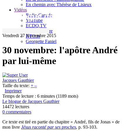
En chemin avec Thérèse de Lisieux
Vidéos
Le blogue de Jacques Gauthier
Radio-Canada
YouTube
ECDQ.TV
Sel et Lumière
Vendredi 27 Novembre 2015
KTO.tv
Georgette Faniel
30 novembre: l'apôtre André
par lui-même
Jacques Gauthier
Taille du texte:
+
–
Imprimer
Temps de lecture : 6 minutes
(1189 mots)
Le blogue de Jacques Gauthier
14472 lectures
0 commentaires
Ce texte est tiré en partie du chapitre « André, fils de Jonas » de
mon livre
Jésus raconté par ses proches
, p. 93-103.