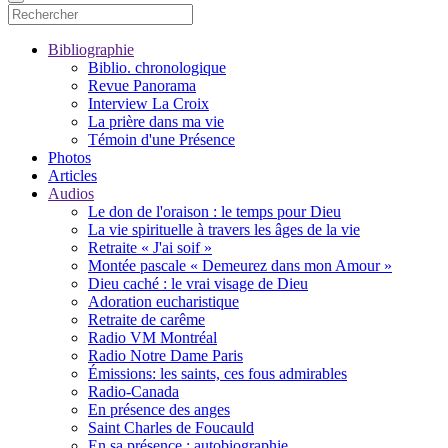
Bibliographie
Biblio. chronologique
Revue Panorama
Interview La Croix
La prière dans ma vie
Témoin d'une Présence
Photos
Articles
Audios
Le don de l'oraison : le temps pour Dieu
La vie spirituelle à travers les âges de la vie
Retraite « J'ai soif »
Montée pascale « Demeurez dans mon Amour »
Dieu caché : le vrai visage de Dieu
Adoration eucharistique
Retraite de carême
Radio VM Montréal
Radio Notre Dame Paris
Émissions: les saints, ces fous admirables
Radio-Canada
En présence des anges
Saint Charles de Foucauld
En sa présence : autobiographie