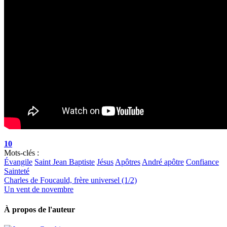
10
Mots-clés :
Évangile
Saint Jean Baptiste
Jésus
Apôtres
André apôtre
Confiance
Sainteté
Charles de Foucauld, frère universel (1/2)
Un vent de novembre
À propos de l'auteur