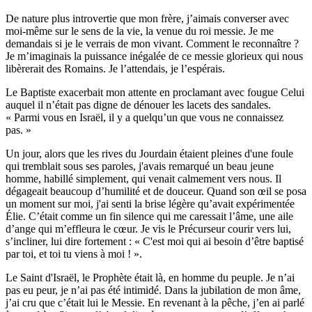
De nature plus introvertie que mon frère, j’aimais converser avec
moi-même sur le sens de la vie, la venue du roi messie. Je me
demandais si je le verrais de mon vivant. Comment le reconnaître ?
Je m’imaginais la puissance inégalée de ce messie glorieux qui nous
libèrerait des Romains. Je l’attendais, je l’espérais.
Le Baptiste exacerbait mon attente en proclamant avec fougue Celui
auquel il n’était pas digne de dénouer les lacets des sandales.
« Parmi vous en Israël, il y a quelqu’un que vous ne connaissez
pas. »
Un jour, alors que les rives du Jourdain étaient pleines d'une foule
qui tremblait sous ses paroles, j'avais remarqué un beau jeune
homme, habillé simplement, qui venait calmement vers nous. Il
dégageait beaucoup d’humilité et de douceur. Quand son œil se posa
un moment sur moi, j'ai senti la brise légère qu’avait expérimentée
Élie. C’était comme un fin silence qui me caressait l’âme, une aile
d’ange qui m’effleura le cœur. Je vis le Précurseur courir vers lui,
s’incliner, lui dire fortement : « C'est moi qui ai besoin d’être baptisé
par toi, et toi tu viens à moi ! ».
Le Saint d'Israël, le Prophète était là, en homme du peuple. Je n’ai
pas eu peur, je n’ai pas été intimidé. Dans la jubilation de mon âme,
j’ai cru que c’était lui le Messie. En revenant à la pêche, j’en ai parlé