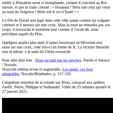
entrée à Jérusalem serait si triomphante, comme il convient au Roi
messie, et que la foule crierait : « Hosanna ! Béni soit celui qui vient
au nom du Seigneur ! Béni soit le roi d’Israël ! »
Le Fils de David sera jugé dans cette ville sainte comme un vulgaire
criminel et il mourra sur une croix. Mais la mort ne retiendra pas son
corps; il ressuscita le troisième jour comme il l’avait dit, nous
précédant auprès du Père.
Quelques années plus tard, d’autres bourreaux m’élèveront moi
aussi sur une croix, cette fois-ci en forme de X. La victoire éternelle
sera la même, à la suite du Christ ressuscité.
Pour aller plus loin :
Jésus raconté par ses proches
. Parole et Silence
/ Novalis.
Nouvelle édition revue et augmentée,
Les saints, ces fous
admirables
. Novalis/Béatitudes, p. 317-320.
Cinquième entretien de la retraite sur Jésus, consacré aux apôtres
André, Pierre, Philippe et Nathanaël. Vidéo de 25 minutes ajoutée le
27 janvier 2021.