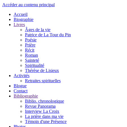
Accéder au contenu principal
Accueil
Biographie
Livres
Âges de la vie
Patrice de La Tour du Pin
Poésie
Prière
Récit
Roman
Sainteté
Spiritualité
Thérèse de Lisieux
Activités
Retraites spirituelles
Blogue
Contact
Bibliographie
Biblio. chronologique
Revue Panorama
Interview La Croix
La prière dans ma vie
Témoin d'une Présence
Photos