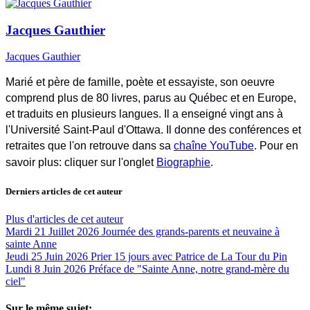
Jacques Gauthier
Jacques Gauthier
Marié et père de famille, poète et essayiste, son oeuvre
comprend plus de 80 livres, parus au Québec et en Europe,
et traduits en plusieurs langues. Il a enseigné vingt ans à
l'Université Saint-Paul d'Ottawa. Il donne des conférences et
retraites que l'on retrouve dans sa
chaîne YouTube
. Pour en
savoir plus: cliquer sur l'onglet
Biographie
.
Derniers articles de cet auteur
Plus d'articles de cet auteur
Mardi 21 Juillet 2026
Journée des grands-parents et neuvaine à
sainte Anne
Jeudi 25 Juin 2026
Prier 15 jours avec Patrice de La Tour du Pin
Lundi 8 Juin 2026
Préface de "Sainte Anne, notre grand-mère du
ciel"
Sur le même sujet: