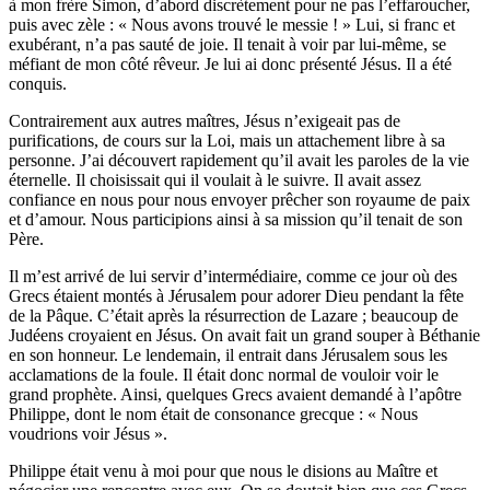
à mon frère Simon, d’abord discrètement pour ne pas l’effaroucher,
puis avec zèle : « Nous avons trouvé le messie ! » Lui, si franc et
exubérant, n’a pas sauté de joie. Il tenait à voir par lui-même, se
méfiant de mon côté rêveur. Je lui ai donc présenté Jésus. Il a été
conquis.
Contrairement aux autres maîtres, Jésus n’exigeait pas de
purifications, de cours sur la Loi, mais un attachement libre à sa
personne. J’ai découvert rapidement qu’il avait les paroles de la vie
éternelle. Il choisissait qui il voulait à le suivre. Il avait assez
confiance en nous pour nous envoyer prêcher son royaume de paix
et d’amour. Nous participions ainsi à sa mission qu’il tenait de son
Père.
Il m’est arrivé de lui servir d’intermédiaire, comme ce jour où des
Grecs étaient montés à Jérusalem pour adorer Dieu pendant la fête
de la Pâque. C’était après la résurrection de Lazare ; beaucoup de
Judéens croyaient en Jésus. On avait fait un grand souper à Béthanie
en son honneur. Le lendemain, il entrait dans Jérusalem sous les
acclamations de la foule. Il était donc normal de vouloir voir le
grand prophète. Ainsi, quelques Grecs avaient demandé à l’apôtre
Philippe, dont le nom était de consonance grecque : « Nous
voudrions voir Jésus ».
Philippe était venu à moi pour que nous le disions au Maître et