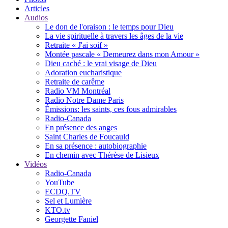
Articles
Audios
Le don de l'oraison : le temps pour Dieu
La vie spirituelle à travers les âges de la vie
Retraite « J'ai soif »
Montée pascale « Demeurez dans mon Amour »
Dieu caché : le vrai visage de Dieu
Adoration eucharistique
Retraite de carême
Radio VM Montréal
Radio Notre Dame Paris
Émissions: les saints, ces fous admirables
Radio-Canada
En présence des anges
Saint Charles de Foucauld
En sa présence : autobiographie
En chemin avec Thérèse de Lisieux
Vidéos
Radio-Canada
YouTube
ECDQ.TV
Sel et Lumière
KTO.tv
Georgette Faniel