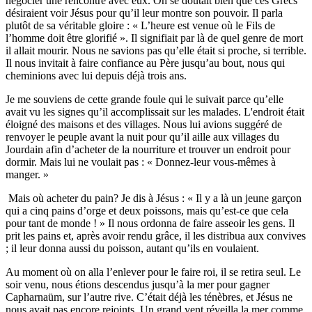
négocier une rencontre avec eux. On se doutait bien que ces Grecs
désiraient voir Jésus pour qu’il leur montre son pouvoir. Il parla
plutôt de sa véritable gloire : « L’heure est venue où le Fils de
l’homme doit être glorifié ». Il signifiait par là de quel genre de mort
il allait mourir. Nous ne savions pas qu’elle était si proche, si terrible.
Il nous invitait à faire confiance au Père jusqu’au bout, nous qui
cheminions avec lui depuis déjà trois ans.
Je me souviens de cette grande foule qui le suivait parce qu’elle
avait vu les signes qu’il accomplissait sur les malades. L'endroit était
éloigné des maisons et des villages. Nous lui avions suggéré de
renvoyer le peuple avant la nuit pour qu’il aille aux villages du
Jourdain afin d’acheter de la nourriture et trouver un endroit pour
dormir. Mais lui ne voulait pas : « Donnez-leur vous-mêmes à
manger. »
Mais où acheter du pain? Je dis à Jésus : « Il y a là un jeune garçon
qui a cinq pains d’orge et deux poissons, mais qu’est-ce que cela
pour tant de monde ! » Il nous ordonna de faire asseoir les gens. Il
prit les pains et, après avoir rendu grâce, il les distribua aux convives
; il leur donna aussi du poisson, autant qu’ils en voulaient.
Au moment où on alla l’enlever pour le faire roi, il se retira seul. Le
soir venu, nous étions descendus jusqu’à la mer pour gagner
Capharnaüm, sur l’autre rive. C’était déjà les ténèbres, et Jésus ne
nous avait pas encore rejoints. Un grand vent réveilla la mer comme