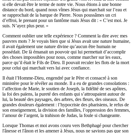
si elle devait être le terme de notre vie. Nous étions à une bonne
distance du bord, quand nous vîmes Jésus qui marchait sur l’eau et
se rapprochait de la barque de Pierre. Nous poussâmes un cri
d’effroi, le prenant pour un fantôme mais Jésus dit : « C’est moi. Je
suis. N’ayez plus peur. »
Comment oublier une telle expérience ? Comment la dire avec mes
pauvres mots ? Je voyais bien que si Jésus avait une nature humaine,
il avait également une nature divine qu’aucun être humain ne
possédait. De là émanait un pouvoir qui lui permettait d’accomplir
des choses impossibles pour nous, comme marcher sur les eaux,
parce qu’il était le Fils de Dieu. Il pouvait reculer les flots de la mort
pour celui qui marchait vers lui avec confiance.
Il était l’Homme-Dieu, engendré par le Père et consacré à son
ministère pour le révéler au monde. Il a eu de grandes consolations :
l’affection de Marie, le soutien de Joseph, la fidélité de ses apôtres,
la foi des païens, la pureté des enfants qui s’attroupaient autour de
lui, la beauté des paysages, des arbres, des fleurs, des oiseaux. De
grandes douleurs également : l’hypocrisie des pharisiens, le refus de
son enseignement, la division des familles, l’oppression des femmes,
l’amour de l’argent, la trahison de Judas, la foule si changeante.
Lorsque Thomas et moi avons couru vers Bethphagé pour chercher
l'ânesse et l'ânon et les amener à Jésus, nous ne savions pas que son