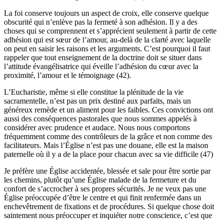
La foi conserve toujours un aspect de croix, elle conserve quelque
obscurité qui n’enlève pas la fermeté à son adhésion. Il y a des
choses qui se comprennent et s’apprécient seulement à partir de cette
adhésion qui est sœur de l’amour, au-delà de la clarté avec laquelle
on peut en saisir les raisons et les arguments. C’est pourquoi il faut
rappeler que tout enseignement de la doctrine doit se situer dans
l’attitude évangélisatrice qui éveille l’adhésion du cœur avec la
proximité, l’amour et le témoignage (42).
L’Eucharistie, même si elle constitue la plénitude de la vie
sacramentelle, n’est pas un prix destiné aux parfaits, mais un
généreux remède et un aliment pour les faibles. Ces convictions ont
aussi des conséquences pastorales que nous sommes appelés à
considérer avec prudence et audace. Nous nous comportons
fréquemment comme des contrôleurs de la grâce et non comme des
facilitateurs. Mais l’Église n’est pas une douane, elle est la maison
paternelle où il y a de la place pour chacun avec sa vie difficile (47)
Je préfère une Église accidentée, blessée et sale pour être sortie par
les chemins, plutôt qu’une Église malade de la fermeture et du
confort de s’accrocher à ses propres sécurités. Je ne veux pas une
Église préoccupée d’être le centre et qui finit renfermée dans un
enchevêtrement de fixations et de procédures. Si quelque chose doit
saintement nous préoccuper et inquiéter notre conscience, c’est que