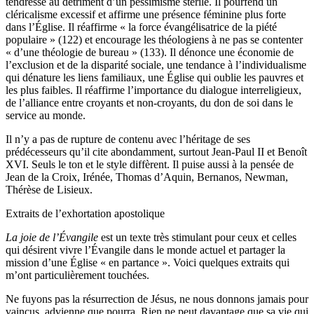
tendresse au détriment d’un pessimisme stérile. Il pourfend un
cléricalisme excessif et affirme une présence féminine plus forte
dans l’Église. Il réaffirme « la force évangélisatrice de la piété
populaire » (122) et encourage les théologiens à ne pas se contenter
« d’une théologie de bureau » (133). Il dénonce une économie de
l’exclusion et de la disparité sociale, une tendance à l’individualisme
qui dénature les liens familiaux, une Église qui oublie les pauvres et
les plus faibles. Il réaffirme l’importance du dialogue interreligieux,
de l’alliance entre croyants et non-croyants, du don de soi dans le
service au monde.
Il n’y a pas de rupture de contenu avec l’héritage de ses
prédécesseurs qu’il cite abondamment, surtout Jean-Paul II et Benoît
XVI. Seuls le ton et le style diffèrent. Il puise aussi à la pensée de
Jean de la Croix, Irénée, Thomas d’Aquin, Bernanos, Newman,
Thérèse de Lisieux.
Extraits de l’exhortation apostolique
La joie de l’Évangile
est un texte très stimulant pour ceux et celles
qui désirent vivre l’Évangile dans le monde actuel et partager la
mission d’une Église « en partance ». Voici quelques extraits qui
m’ont particulièrement touchées.
Ne fuyons pas la résurrection de Jésus, ne nous donnons jamais pour
vaincus, advienne que pourra. Rien ne peut davantage que sa vie qui