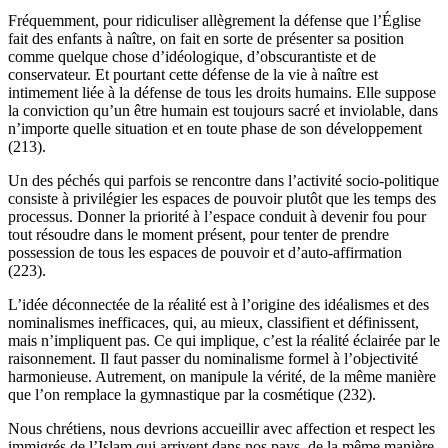
Fréquemment, pour ridiculiser allègrement la défense que l’Église
fait des enfants à naître, on fait en sorte de présenter sa position
comme quelque chose d’idéologique, d’obscurantiste et de
conservateur. Et pourtant cette défense de la vie à naître est
intimement liée à la défense de tous les droits humains. Elle suppose
la conviction qu’un être humain est toujours sacré et inviolable, dans
n’importe quelle situation et en toute phase de son développement
(213).
Un des péchés qui parfois se rencontre dans l’activité socio-politique
consiste à privilégier les espaces de pouvoir plutôt que les temps des
processus. Donner la priorité à l’espace conduit à devenir fou pour
tout résoudre dans le moment présent, pour tenter de prendre
possession de tous les espaces de pouvoir et d’auto-affirmation
(223).
L’idée déconnectée de la réalité est à l’origine des idéalismes et des
nominalismes inefficaces, qui, au mieux, classifient et définissent,
mais n’impliquent pas. Ce qui implique, c’est la réalité éclairée par le
raisonnement. Il faut passer du nominalisme formel à l’objectivité
harmonieuse. Autrement, on manipule la vérité, de la même manière
que l’on remplace la gymnastique par la cosmétique (232).
Nous chrétiens, nous devrions accueillir avec affection et respect les
immigrés de l’Islam qui arrivent dans nos pays, de la même manière