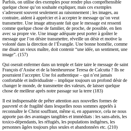
Parfois, on utilise des exemples pour rendre plus compréhensible
quelque chose qu’on souhaite expliquer, mais ces exemples
s’adressent souvent seulement au raisonnement ; les images, au
contraire, aident à apprécier et à accepter le message qu’on veut
transmettre. Une image attrayante fait que le message est ressenti
comme quelque chose de familier, de proche, de possible, en lien
avec sa propre vie. Une image adéquate peut porter à goûter le
message que l’on désire transmettre, réveille un désir et motive la
volonté dans la direction de l’Évangile. Une bonne homélie, comme
me disait un vieux maître, doit contenir “une idée, un sentiment, une
image”. (157)
Qui oserait enfermer dans un temple et faire taire le message de saint
François d’Assise et de la bienheureuse Teresa de Calcutta ? Ils ne
pourraient l’accepter. Une foi authentique – qui n’est jamais
confortable et individualiste – implique toujours un profond désir de
changer le monde, de transmettre des valeurs, de laisser quelque
chose de meilleur après notre passage sur la terre (183)
Il est indispensable de prêter attention aux nouvelles formes de
pauvreté et de fragilité dans lesquelles nous sommes appelés à
reconnaître le Christ souffrant, même si, en apparence, cela ne nous
apporte pas des avantages tangibles et immédiats : les sans-abris, les
toxico-dépendants, les réfugiés, les populations indigènes, les
personnes âgées toujours plus seules et abandonnées etc. (210)