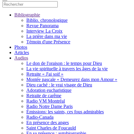
Bibliographie
Biblio. chronologique
Revue Panorama
Interview La Croix
La prière dans ma vie
Témoin d'une Présence
Photos
Articles
Audios
Le don de l'oraison : le temps pour Dieu
La vie spirituelle à travers les âges de la vie
Retraite « J'ai soif »
Montée pascale « Demeurez dans mon Amour »
Dieu caché : le vrai visage de Dieu
Adoration eucharistique
Retraite de carême
Radio VM Montréal
Radio Notre Dame Paris
Émissions: les saints, ces fous admirables
Radio-Canada
En présence des anges
Saint Charles de Foucauld
En sa présence : autobiographie