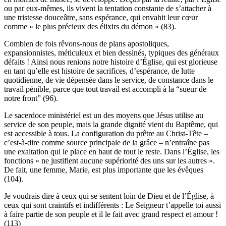
ou par eux-mêmes, ils vivent la tentation constante de s’attacher à
une tristesse douceâtre, sans espérance, qui envahit leur cœur
comme « le plus précieux des élixirs du démon » (83).
Combien de fois rêvons-nous de plans apostoliques,
expansionnistes, méticuleux et bien dessinés, typiques des généraux
défaits ! Ainsi nous renions notre histoire d’Église, qui est glorieuse
en tant qu’elle est histoire de sacrifices, d’espérance, de lutte
quotidienne, de vie dépensée dans le service, de constance dans le
travail pénible, parce que tout travail est accompli à la “sueur de
notre front” (96).
Le sacerdoce ministériel est un des moyens que Jésus utilise au
service de son peuple, mais la grande dignité vient du Baptême, qui
est accessible à tous. La configuration du prêtre au Christ-Tête –
c’est-à-dire comme source principale de la grâce – n’entraîne pas
une exaltation qui le place en haut de tout le reste. Dans l’Église, les
fonctions « ne justifient aucune supériorité des uns sur les autres ».
De fait, une femme, Marie, est plus importante que les évêques
(104).
Je voudrais dire à ceux qui se sentent loin de Dieu et de l’Église, à
ceux qui sont craintifs et indifférents : Le Seigneur t’appelle toi aussi
à faire partie de son peuple et il le fait avec grand respect et amour !
(113)