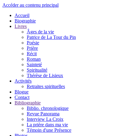
Accéder au contenu principal
Accueil
Biographie
Livres
Âges de la vie
Patrice de La Tour du Pin
Poésie
Prière
Récit
Roman
Sainteté
Spiritualité
Thérèse de Lisieux
Activités
Retraites spirituelles
Blogue
Contact
Bibliographie
Biblio. chronologique
Revue Panorama
Interview La Croix
La prière dans ma vie
Témoin d'une Présence
Photos