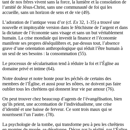
tant de nos frères vivent sans la force, la lumière et la consolation de
l’amitié de Jésus-Christ, sans une communauté de foi qui les
accueille, sans un horizon de sens et de vie (49).
L’adoration de l’antique veau d’or (cf.
Ex
32, 1-35) a trouvé une
nouvelle et impitoyable version dans le fétichisme de l’argent et dans
la dictature de l’économie sans visage et sans un but véritablement
humain. La crise mondiale qui investit la finance et l’économie
manifeste ses propres déséquilibres et, par-dessus tout, l’absence
grave d’une orientation anthropologique qui réduit l’être humain à
un seul de ses besoins : la consommation (55).
Le processus de sécularisation tend à réduire la foi et l’Église au
domaine privé et intime (64).
Notre douleur et notre honte pour les péchés de certains des
membres de l’Église, et aussi pour les nôtres, ne doivent pas faire
oublier tous les chrétiens qui donnent leur vie par amour (76).
On peut trouver chez beaucoup d’agents de l’évangélisation, bien
qu’ils prient, une accentuation de l’individualisme
,
une crise
d’identité et une baisse de ferveur
.
Ce sont trois maux qui se
nourrissent l’un l’autre. (78).
La psychologie de la tombe, qui transforme peu à peu les chrétiens
en momies de musée, se développe. Déçus par la réalité, par l’Église