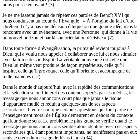
nous pousse en avant ! (3)
Je ne me lasserai jamais de répéter ces paroles de Benoît XVI qui
nous conduisent au cœur de l’Évangile : « À l’origine du fait d’être
chrétien il n’y a pas une décision éthique ou une grande idée, mais la
rencontre avec un événement, avec une Personne, qui donne à la vie
un nouvel horizon et par là son orientation décisive » (7).
Dans toute forme d’évangélisation, la primauté revient toujours à
Dieu, qui a voulu nous appeler à collaborer avec lui et nous stimuler
avec la force de son Esprit. La véritable nouveauté est celle que
Dieu lui-même veut produire de façon mystérieuse, celle qu’il
inspire, celle qu’il provoque, celle qu’il oriente et accompagne de
mille manières (12)
Dans le monde d’aujourd’hui, avec la rapidité des communications
et la sélection selon l’intérêt des contenus opérés par les médias, le
message que nous annonçons court plus que jamais le risque
d’apparaître mutilé et réduit à quelques-uns de ses aspects
secondaires. Il en ressort que certaines questions qui font partie de
l’enseignement moral de l’Église demeurent en dehors du contexte
qui leur donne sens. Le problème le plus grand se vérifie quand le
message que nous annonçons semble alors identifié avec ces aspects
secondaires qui, étant pourtant importants, ne manifestent pas en eux
seuls le cœur du message de Jésus Christ (34)