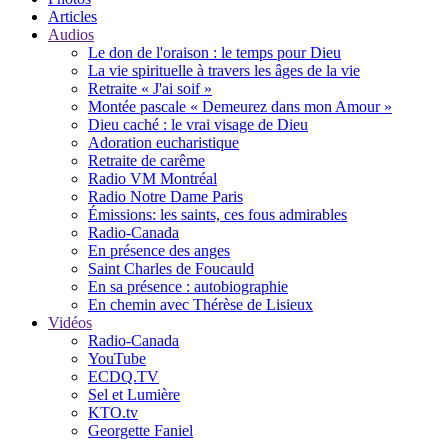
Articles
Audios
Le don de l'oraison : le temps pour Dieu
La vie spirituelle à travers les âges de la vie
Retraite « J'ai soif »
Montée pascale « Demeurez dans mon Amour »
Dieu caché : le vrai visage de Dieu
Adoration eucharistique
Retraite de carême
Radio VM Montréal
Radio Notre Dame Paris
Émissions: les saints, ces fous admirables
Radio-Canada
En présence des anges
Saint Charles de Foucauld
En sa présence : autobiographie
En chemin avec Thérèse de Lisieux
Vidéos
Radio-Canada
YouTube
ECDQ.TV
Sel et Lumière
KTO.tv
Georgette Faniel