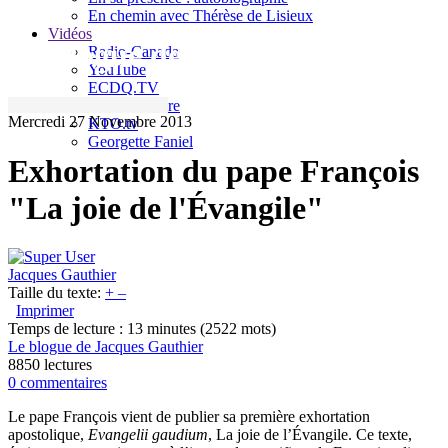
En chemin avec Thérèse de Lisieux
Vidéos
Le blogue de Jacques Gauthier
Radio-Canada
YouTube
ECDQ.TV
Sel et Lumière
Mercredi 27 Novembre 2013
KTO.tv
Georgette Faniel
Exhortation du pape François
"La joie de l'Évangile"
Jacques Gauthier
Taille du texte:
+
–
Imprimer
Temps de lecture : 13 minutes
(2522 mots)
Le blogue de Jacques Gauthier
8850 lectures
0 commentaires
Le pape François vient de publier sa première exhortation
apostolique,
Evangelii gaudium
, La joie de l’Évangile. Ce texte,