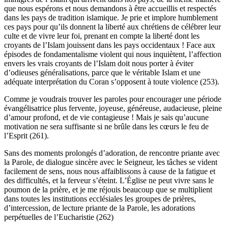
que nous espérons et nous demandons à être accueillis et respectés
dans les pays de tradition islamique. Je prie et implore humblement
ces pays pour qu’ils donnent la liberté aux chrétiens de célébrer leur
culte et de vivre leur foi, prenant en compte la liberté dont les
croyants de l’Islam jouissent dans les pays occidentaux ! Face aux
épisodes de fondamentalisme violent qui nous inquiètent, l’affection
envers les vrais croyants de l’Islam doit nous porter à éviter
d’odieuses généralisations, parce que le véritable Islam et une
adéquate interprétation du Coran s’opposent à toute violence (253).
Comme je voudrais trouver les paroles pour encourager une période
évangélisatrice plus fervente, joyeuse, généreuse, audacieuse, pleine
d’amour profond, et de vie contagieuse ! Mais je sais qu’aucune
motivation ne sera suffisante si ne brûle dans les cœurs le feu de
l’Esprit (261).
Sans des moments prolongés d’adoration, de rencontre priante avec
la Parole, de dialogue sincère avec le Seigneur, les tâches se vident
facilement de sens, nous nous affaiblissons à cause de la fatigue et
des difficultés, et la ferveur s’éteint. L’Église ne peut vivre sans le
poumon de la prière, et je me réjouis beaucoup que se multiplient
dans toutes les institutions ecclésiales les groupes de prières,
d’intercession, de lecture priante de la Parole, les adorations
perpétuelles de l’Eucharistie (262)