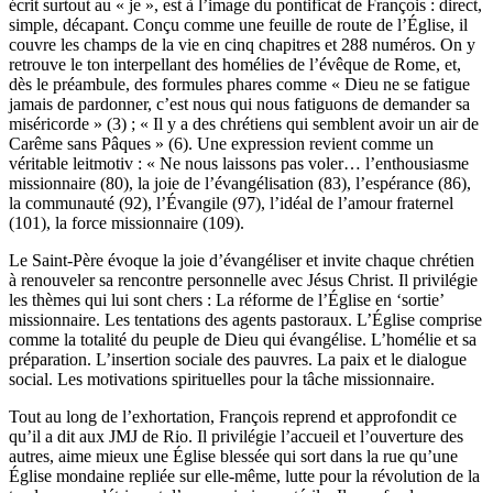
écrit surtout au « je », est à l’image du pontificat de François : direct,
simple, décapant. Conçu comme une feuille de route de l’Église, il
couvre les champs de la vie en cinq chapitres et 288 numéros. On y
retrouve le ton interpellant des homélies de l’évêque de Rome, et,
dès le préambule, des formules phares comme « Dieu ne se fatigue
jamais de pardonner, c’est nous qui nous fatiguons de demander sa
miséricorde » (3) ; « Il y a des chrétiens qui semblent avoir un air de
Carême sans Pâques » (6). Une expression revient comme un
véritable leitmotiv : « Ne nous laissons pas voler… l’enthousiasme
missionnaire (80), la joie de l’évangélisation (83), l’espérance (86),
la communauté (92), l’Évangile (97), l’idéal de l’amour fraternel
(101), la force missionnaire (109).
Le Saint-Père évoque la joie d’évangéliser et invite chaque chrétien
à renouveler sa rencontre personnelle avec Jésus Christ. Il privilégie
les thèmes qui lui sont chers : La réforme de l’Église en ‘sortie’
missionnaire. Les tentations des agents pastoraux. L’Église comprise
comme la totalité du peuple de Dieu qui évangélise. L’homélie et sa
préparation. L’insertion sociale des pauvres. La paix et le dialogue
social. Les motivations spirituelles pour la tâche missionnaire.
Tout au long de l’exhortation, François reprend et approfondit ce
qu’il a dit aux JMJ de Rio. Il privilégie l’accueil et l’ouverture des
autres, aime mieux une Église blessée qui sort dans la rue qu’une
Église mondaine repliée sur elle-même, lutte pour la révolution de la