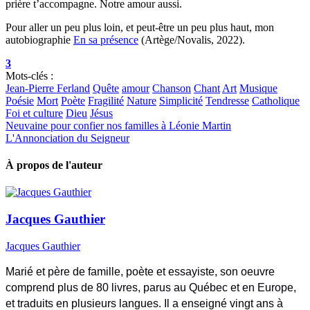
prière t’accompagne. Notre amour aussi.
Pour aller un peu plus loin, et peut-être un peu plus haut, mon
autobiographie
En sa présence
(Artège/Novalis, 2022).
3
Mots-clés :
Jean-Pierre Ferland
Quête
amour
Chanson
Chant
Art
Musique
Poésie
Mort
Poète
Fragilité
Nature
Simplicité
Tendresse
Catholique
Foi et culture
Dieu
Jésus
Neuvaine pour confier nos familles à Léonie Martin
L'Annonciation du Seigneur
À propos de l'auteur
Jacques Gauthier
Jacques Gauthier
Marié et père de famille, poète et essayiste, son oeuvre
comprend plus de 80 livres, parus au Québec et en Europe,
et traduits en plusieurs langues. Il a enseigné vingt ans à