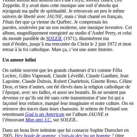
Zeppelin. Il y avait dans cette musique une soif d’absolu qui
rejoignait ma quête de spiritualité. Je retrouvais un peu le même
univers de liberté avec
JAUNE
, mais c’était chanté en français.
J'étais fier que ça vienne du Québec. Je comprenais les
paroles, soulevées par un son moderne, une musique inventive. Cet
album, magnifiquement enregistré au studio d’André Perry, et celui
du monde parallèle de
SOLEIL
(1971), illuminèrent ma
nuit d’étoiles, jusqu’à ma rencontre du Christ le 2 juin 1972 et mon
retour à la foi catholique. Mais ça, c’est une autre histoire.
Un amour infini
On oublie souvent que les grands chanteurs d’ici comme Félix
Leclerc, Gilles Vigneault, Claude Léveillé, Claude Gauthier, Jean
Lapointe, Claude Dubois, Robert Charlebois, Ginette Reno, Céline
Dion, et bien d’autres, ont été élevés dans la religion catholique de
l’époque, avec ses failles, et aussi ses beautés. Ils ne seraient pas
devenus ce qu’ils ont été sans cette transmission d’une foi qui a
façonné leur enfance, marqué leur imaginaire et notre culture. On en
retrouve des traces dans leurs chansons. Je retiens de Ferland son
retentissant
God is an American
sur l’album
JAUNE
et
l’émouvant
Mon ami J.C.
sur
SOLEIL
.
Dans un beau livre intimiste que lui consacre Sophie Durocher en
2005,
Hey boule de gomme, s’rais-tu dev’nu un homme ?
(titre