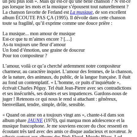
un peu plus loin ». Mais qu’est-ce qu’une belle chanson ? N’est-ce
pas lorsque les mots et la musique s’épousent tout naturellement ?
La chanson favorite de Ferland est
La musique
, de son excellent
album ÉCOUTE PAS ÇA (1995). Il dévoile dans cette chanson
toute sa fragilité, qu’il exprime comme une douce prière :
La musique... mon amour de musique
Est-ce que tu m’aimes encore ? […]
As-tu toujours une fleur d’amour
Un fond d’émotion, une graine de douceur
Pour ton compositeur ?
L’amour, voilà ce qu’a cherché ardemment notre compositeur
charmeur, au caractère inquiet. L’amour des femmes, de la chanson,
de la nature, des animaux, du public, de la langue française. Il était
au fond un contemplatif. « L’homme, ce puits d’inquiétude »,
écrivait Charles Péguy. Tel était Jean-Pierre avec ses contradictions
et ses insécurités, ses doutes et ses impatiences. Gardons-nous de
juger ! Retenons ce qui nous le rend si attachant : généreux,
bienveillant, tendre, simple, drôle, sensible.
« Quand on aime on a toujours vingt ans », chante-t-il dans son
album phare
JAUNE
(1970), qui marqua mon adolescence et la
musique francophone. Je me souviens encore du choc ressenti en
écoutant très tard avec des amis ce disque audacieux et novateur. Je
vibrais surtout aux albums des Pink Floyd, Moody Blues, Led