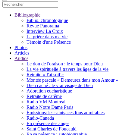
Bibliographie
Biblio. chronologique
Revue Panorama
Interview La Croix
La prière dans ma vie
Témoin d'une Présence
Photos
Articles
Audios
Le don de l'oraison : le temps pour Dieu
La vie spirituelle à travers les âges de la vie
Retraite « J'ai soif »
Montée pascale « Demeurez dans mon Amour »
Dieu caché : le vrai visage de Dieu
Adoration eucharistique
Retraite de carême
Radio VM Montréal
Radio Notre Dame Paris
Émissions: les saints, ces fous admirables
Radio-Canada
En présence des anges
Saint Charles de Foucauld
En sa présence : autobiographie