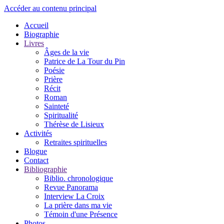
Accéder au contenu principal
Accueil
Biographie
Livres
Âges de la vie
Patrice de La Tour du Pin
Poésie
Prière
Récit
Roman
Sainteté
Spiritualité
Thérèse de Lisieux
Activités
Retraites spirituelles
Blogue
Contact
Bibliographie
Biblio. chronologique
Revue Panorama
Interview La Croix
La prière dans ma vie
Témoin d'une Présence
Photos