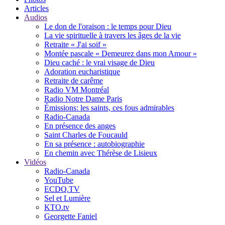
Articles
Audios
Le don de l'oraison : le temps pour Dieu
La vie spirituelle à travers les âges de la vie
Retraite « J'ai soif »
Montée pascale « Demeurez dans mon Amour »
Dieu caché : le vrai visage de Dieu
Adoration eucharistique
Retraite de carême
Radio VM Montréal
Radio Notre Dame Paris
Émissions: les saints, ces fous admirables
Radio-Canada
En présence des anges
Saint Charles de Foucauld
En sa présence : autobiographie
En chemin avec Thérèse de Lisieux
Vidéos
Radio-Canada
YouTube
ECDQ.TV
Sel et Lumière
KTO.tv
Georgette Faniel