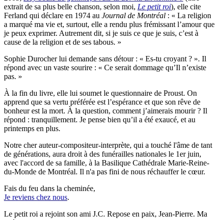
extrait de sa plus belle chanson, selon moi,
Le petit roi
), elle cite
Ferland qui déclare en 1974 au
Journal de Montréal
: « La religion
a marqué ma vie et, surtout, elle a rendu plus frémissant l’amour que
je peux exprimer. Autrement dit, si je suis ce que je suis, c’est à
cause de la religion et de ses tabous. »
Sophie Durocher lui demande sans détour : « Es-tu croyant ? ». Il
répond avec un vaste sourire : « Ce serait dommage qu’Il n’existe
pas. »
À la fin du livre, elle lui soumet le questionnaire de Proust. On
apprend que sa vertu préférée est l’espérance et que son rêve de
bonheur est la mort. À la question, comment j’aimerais mourir ? Il
répond : tranquillement. Je pense bien qu’il a été exaucé, et au
printemps en plus.
Notre cher auteur-compositeur-interprète, qui a touché l'âme de tant
de générations, aura droit à des funérailles nationales le 1er juin,
avec l'accord de sa famille, à la Basilique Cathédrale Marie-Reine-
du-Monde de Montréal. Il n'a pas fini de nous réchauffer le cœur.
Fais du feu dans la cheminée,
Je reviens chez nous
.
Le petit roi a rejoint son ami J.C. Repose en paix, Jean-Pierre. Ma