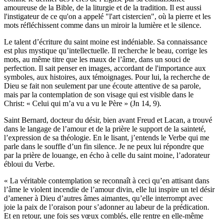
amoureuse de la Bible, de la liturgie et de la tradition. Il est aussi
l'instigateur de ce qu'on a appelé "l'art cistercien", où la pierre et les
mots réfléchissent comme dans un miroir la lumière et le silence.
Le talent d’écriture du saint moine est indéniable. Sa connaissance
est plus mystique qu’intellectuelle. Il recherche le beau, corrige les
mots, au même titre que les maux de l’âme, dans un souci de
perfection. Il sait penser en images, accordant de l'importance aux
symboles, aux histoires, aux témoignages. Pour lui, la recherche de
Dieu se fait non seulement par une écoute attentive de sa parole,
mais par la contemplation de son visage qui est visible dans le
Christ: « Celui qui m’a vu a vu le Père » (Jn 14, 9).
Saint Bernard, docteur du désir, bien avant Freud et Lacan, a trouvé
dans le langage de l’amour et de la prière le support de la sainteté,
l’expression de sa théologie. En le lisant, j’entends le Verbe qui me
parle dans le souffle d’un fin silence. Je ne peux lui répondre que
par la prière de louange, en écho à celle du saint moine, l’adorateur
ébloui du Verbe.
« La véritable contemplation se reconnaît à ceci qu’en attisant dans
l’âme le violent incendie de l’amour divin, elle lui inspire un tel désir
d’amener à Dieu d’autres âmes aimantes, qu’elle interrompt avec
joie la paix de l’oraison pour s’adonner au labeur de la prédication.
Et en retour, une fois ses vœux comblés, elle rentre en elle-même