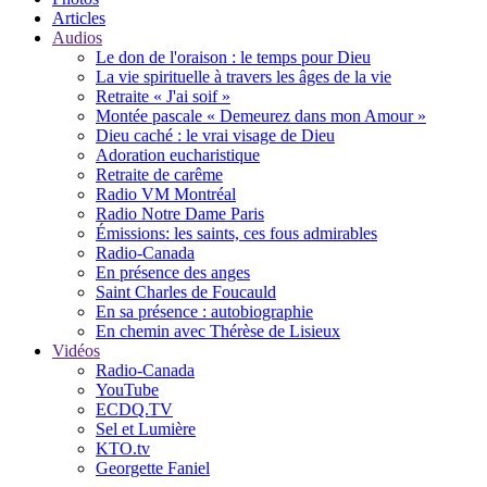
Articles
Audios
Le don de l'oraison : le temps pour Dieu
La vie spirituelle à travers les âges de la vie
Retraite « J'ai soif »
Montée pascale « Demeurez dans mon Amour »
Dieu caché : le vrai visage de Dieu
Adoration eucharistique
Retraite de carême
Radio VM Montréal
Radio Notre Dame Paris
Émissions: les saints, ces fous admirables
Radio-Canada
En présence des anges
Saint Charles de Foucauld
En sa présence : autobiographie
En chemin avec Thérèse de Lisieux
Vidéos
Radio-Canada
YouTube
ECDQ.TV
Sel et Lumière
KTO.tv
Georgette Faniel