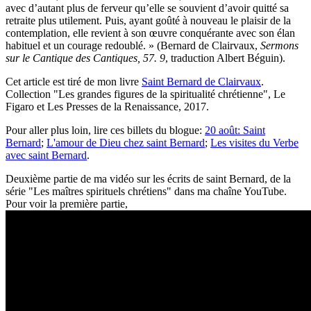
avec d’autant plus de ferveur qu’elle se souvient d’avoir quitté sa
retraite plus utilement. Puis, ayant goûté à nouveau le plaisir de la
contemplation, elle revient à son œuvre conquérante avec son élan
habituel et un courage redoublé. » (Bernard de Clairvaux,
Sermons
sur le Cantique des Cantiques, 57. 9
, traduction Albert Béguin).
Cet article est tiré de mon livre
Saint Bernard de Clairvaux
.
Collection "Les grandes figures de la spiritualité chrétienne", Le
Figaro et Les Presses de la Renaissance, 2017.
Pour aller plus loin, lire ces billets du blogue:
20 août: Saint
Bernard
;
L'amour de Dieu chez saint Bernard
;
Les visites du Verbe
avec saint Bernard
.
Deuxième partie de ma vidéo sur les écrits de saint Bernard, de la
série "Les maîtres spirituels chrétiens" dans ma chaîne YouTube.
Pour voir la première partie,