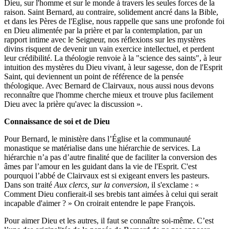
Dieu, sur l'homme et sur le monde à travers les seules forces de la
raison. Saint Bernard, au contraire, solidement ancré dans la Bible,
et dans les Pères de l'Eglise, nous rappelle que sans une profonde foi
en Dieu alimentée par la prière et par la contemplation, par un
rapport intime avec le Seigneur, nos réflexions sur les mystères
divins risquent de devenir un vain exercice intellectuel, et perdent
leur crédibilité. La théologie renvoie à la "science des saints", à leur
intuition des mystères du Dieu vivant, à leur sagesse, don de l'Esprit
Saint, qui deviennent un point de référence de la pensée
théologique. Avec Bernard de Clairvaux, nous aussi nous devons
reconnaître que l'homme cherche mieux et trouve plus facilement
Dieu avec la prière qu'avec la discussion ».
Connaissance de soi et de Dieu
Pour Bernard, le ministère dans l’Église et la communauté
monastique se matérialise dans une hiérarchie de services. La
hiérarchie n’a pas d’autre finalité que de faciliter la conversion des
âmes par l’amour en les guidant dans la vie de l'Esprit. C'est
pourquoi l’abbé de Clairvaux est si exigeant envers les pasteurs.
Dans son traité
Aux clercs, sur la conversion
, il s'exclame : «
Comment Dieu confierait-il ses brebis tant aimées à celui qui serait
incapable d'aimer ? » On croirait entendre le pape François.
Pour aimer Dieu et les autres, il faut se connaître soi-même. C’est