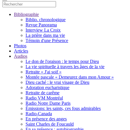
Bibliographie
Biblio. chronologique
Revue Panorama
Interview La Croix
La prière dans ma vie
Témoin d'une Présence
Photos
Articles
Audios
Le don de l'oraison : le temps pour Dieu
La vie spirituelle à travers les âges de la vie
Retraite « J'ai soif »
Montée pascale « Demeurez dans mon Amour »
Dieu caché : le vrai visage de Dieu
Adoration eucharistique
Retraite de carême
Radio VM Montréal
Radio Notre Dame Paris
Émissions: les saints, ces fous admirables
Radio-Canada
En présence des anges
Saint Charles de Foucauld
En sa présence : autobiographie