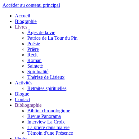
Accéder au contenu principal
Accueil
Biographie
Livres
Âges de la vie
Patrice de La Tour du Pin
Poésie
Prière
Récit
Roman
Sainteté
Spiritualité
Thérèse de Lisieux
Activités
Retraites spirituelles
Blogue
Contact
Bibliographie
Biblio. chronologique
Revue Panorama
Interview La Croix
La prière dans ma vie
Témoin d'une Présence
Photos