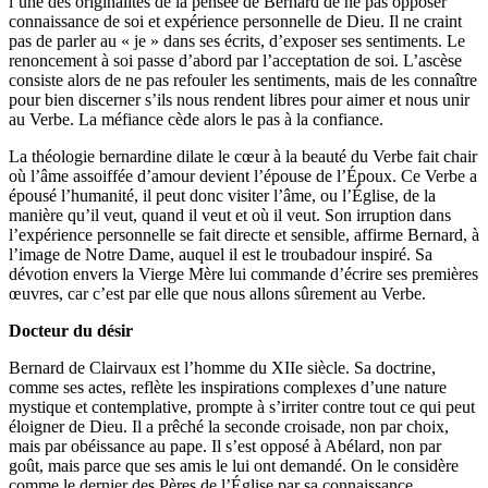
l’une des originalités de la pensée de Bernard de ne pas opposer
connaissance de soi et expérience personnelle de Dieu. Il ne craint
pas de parler au « je » dans ses écrits, d’exposer ses sentiments. Le
renoncement à soi passe d’abord par l’acceptation de soi. L’ascèse
consiste alors de ne pas refouler les sentiments, mais de les connaître
pour bien discerner s’ils nous rendent libres pour aimer et nous unir
au Verbe. La méfiance cède alors le pas à la confiance.
La théologie bernardine dilate le cœur à la beauté du Verbe fait chair
où l’âme assoiffée d’amour devient l’épouse de l’Époux. Ce Verbe a
épousé l’humanité, il peut donc visiter l’âme, ou l’Église, de la
manière qu’il veut, quand il veut et où il veut. Son irruption dans
l’expérience personnelle se fait directe et sensible, affirme Bernard, à
l’image de Notre Dame, auquel il est le troubadour inspiré. Sa
dévotion envers la Vierge Mère lui commande d’écrire ses premières
œuvres, car c’est par elle que nous allons sûrement au Verbe.
Docteur du désir
Bernard de Clairvaux est l’homme du XIIe siècle. Sa doctrine,
comme ses actes, reflète les inspirations complexes d’une nature
mystique et contemplative, prompte à s’irriter contre tout ce qui peut
éloigner de Dieu. Il a prêché la seconde croisade, non par choix,
mais par obéissance au pape. Il s’est opposé à Abélard, non par
goût, mais parce que ses amis le lui ont demandé. On le considère
comme le dernier des Pères de l’Église par sa connaissance