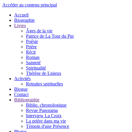
Accéder au contenu principal
Accueil
Biographie
Livres
Âges de la vie
Patrice de La Tour du Pin
Poésie
Prière
Récit
Roman
Sainteté
Spiritualité
Thérèse de Lisieux
Activités
Retraites spirituelles
Blogue
Contact
Bibliographie
Biblio. chronologique
Revue Panorama
Interview La Croix
La prière dans ma vie
Témoin d'une Présence
Photos