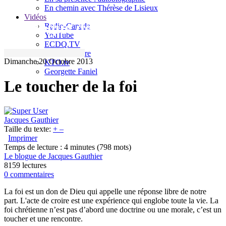
En chemin avec Thérèse de Lisieux
Vidéos
Le blogue de Jacques Gauthier
Radio-Canada
YouTube
ECDQ.TV
Sel et Lumière
Dimanche 20 Octobre 2013
KTO.tv
Georgette Faniel
Le toucher de la foi
Jacques Gauthier
Taille du texte:
+
–
Imprimer
Temps de lecture : 4 minutes
(798 mots)
Le blogue de Jacques Gauthier
8159 lectures
0 commentaires
La foi est un don de Dieu qui appelle une réponse libre de notre
part. L'acte de croire est une expérience qui englobe toute la vie. La
foi chrétienne n’est pas d’abord une doctrine ou une morale, c’est un
toucher et une rencontre.