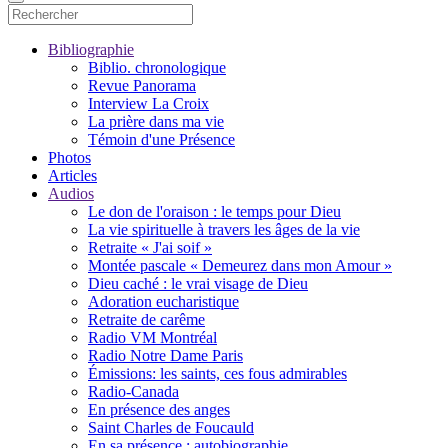
Bibliographie
Biblio. chronologique
Revue Panorama
Interview La Croix
La prière dans ma vie
Témoin d'une Présence
Photos
Articles
Audios
Le don de l'oraison : le temps pour Dieu
La vie spirituelle à travers les âges de la vie
Retraite « J'ai soif »
Montée pascale « Demeurez dans mon Amour »
Dieu caché : le vrai visage de Dieu
Adoration eucharistique
Retraite de carême
Radio VM Montréal
Radio Notre Dame Paris
Émissions: les saints, ces fous admirables
Radio-Canada
En présence des anges
Saint Charles de Foucauld
En sa présence : autobiographie