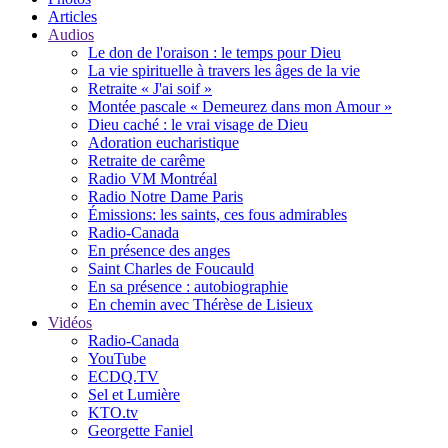
Articles
Audios
Le don de l'oraison : le temps pour Dieu
La vie spirituelle à travers les âges de la vie
Retraite « J'ai soif »
Montée pascale « Demeurez dans mon Amour »
Dieu caché : le vrai visage de Dieu
Adoration eucharistique
Retraite de carême
Radio VM Montréal
Radio Notre Dame Paris
Émissions: les saints, ces fous admirables
Radio-Canada
En présence des anges
Saint Charles de Foucauld
En sa présence : autobiographie
En chemin avec Thérèse de Lisieux
Vidéos
Radio-Canada
YouTube
ECDQ.TV
Sel et Lumière
KTO.tv
Georgette Faniel