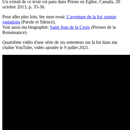
Un extrait de ce texte est paru dans Prions en Église, Canada, 20
octobre 2013, p. 35-36.
Pour aller plus loin, lire mon essai:
L'aventure de la foi: quinze
variations
(Parole et Silence).
Voir aussi ma biographie:
Saint Jean de la Croix
(Presses de la
Renaissance).
Quatrième vidéo d'une série de six entretiens sur la foi dans ma
chaîne YouTube, vidéo ajoutée le 9 juillet 2021.