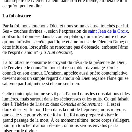
nous sépare de Dieu et l’atteint dans son être même, au-delà de tout
ce qu’on peut en dire.
La foi obscure
Par la foi, nous touchons Dieu et nous sommes aussi touchés par lui.
Ses « touches divines », selon l’expression de
saint Jean de la Croix
,
sont surtout données dans la contemplation, qui « n’est autre chose
qu’une infusion secrète, pacifique et amoureuse de Dieu en l'âme; et
cette infusion, lorsqu'elle ne rencontre pas d'obstacle, embrase l'âme
de l'esprit d'amour" (
La Nuit obscure
).
La foi obscure consume le croyant du désir de la présence de Dieu,
de l'envie de le connaître pour lui ressembler davantage. On le
connaît en son amour. L'oraison, appelée aussi prière contemplative,
devient alors un simple regard d'amour où Dieu regarde l'âme qui se
sait vue par Lui, même si elle ne sent rien.
Cette contemplation ne se vit pas d’abord dans les consolations et les
lumières, mais surtout dans les sécheresses et les nuits. Ce qui faisait
dire à Thérèse de Lisieux dans
Conseils et Souvenirs
: « Il est si
doux de servir le bon Dieu dans la nuit de l’épreuve, nous n’avons
que cette vie pour vivre de foi ». La foi nous prépare à vivre le
grand passage de la mort. À ce moment ultime, notre corps s'allégera
pour un toucher d'amour éternel, où nous serons envahis par la
miséricorde divine.