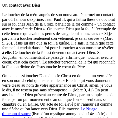
Un contact avec Dieu
Le toucher de la mère auprès de son nouveau-né permet un contact
par où l'amour s'exprime. Jean-Paul II, qui a fait sa thèse de doctorat
sur la foi chez Jean de la Croix, parlait de la foi comme « un contact
avec le mystère de Dieu ». On touche Dieu par la foi, à l’exemple de
cette femme qui avait des pertes de sang depuis douze ans : « Si je
parviens à toucher seulement son vêtement, je serai sauvée » (Marc
5, 28). Jésus lui dira que sa foi l’a guérie. Il a saisi la main que cette
femme lui tendait dans la foi pour la toucher à son tour et se révéler
à elle. Ce toucher de la foi est devenu contact avec Dieu. Saint
Augustin, en commentant ce passage, affirme que "toucher avec le
coeur, c'est cela croire". Le toucher personnel de la foi qui reconnaît
la filiation divine de Jésus touche le coeur du Père.
On peut aussi toucher Dieu dans le Christ en donnant un verre d’eau
en son nom à celui qui le demande : « Et celui qui vous donnera un
verre d'eau au nom de votre appartenance au Christ, amen, je vous
le dis, il ne restera pas sans récompense. » (Marc 9, 41) On peut
aussi toucher Dieu présent au centre de l’âme, par un simple acte de
foi et par un pur mouvement d'amour, que l'on soit seul dans sa
chambre ou en Église. Un acte de foi élevé par l’amour est comme
une flèche qu’on lance vers Dieu. Elle traverse
Le Nuage
d’inconnaissance
(livre d’un mystique anonyme du 14e siècle) qui