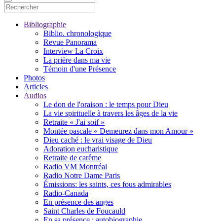
Bibliographie
Biblio. chronologique
Revue Panorama
Interview La Croix
La prière dans ma vie
Témoin d'une Présence
Photos
Articles
Audios
Le don de l'oraison : le temps pour Dieu
La vie spirituelle à travers les âges de la vie
Retraite « J'ai soif »
Montée pascale « Demeurez dans mon Amour »
Dieu caché : le vrai visage de Dieu
Adoration eucharistique
Retraite de carême
Radio VM Montréal
Radio Notre Dame Paris
Émissions: les saints, ces fous admirables
Radio-Canada
En présence des anges
Saint Charles de Foucauld
En sa présence : autobiographie