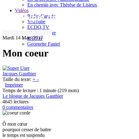
En chemin avec Thérèse de Lisieux
Vidéos
Le blogue de Jacques Gauthier
Radio-Canada
YouTube
ECDQ.TV
Sel et Lumière
Mardi 14 Mars 2017
KTO.tv
Georgette Faniel
Mon coeur
Jacques Gauthier
Taille du texte:
+
–
Imprimer
Temps de lecture : 1 minute
(219 mots)
Le blogue de Jacques Gauthier
4645 lectures
0 commentaires
Ô mon cœur
pourquoi cesser de battre
le temps est suspendu