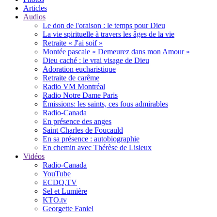
Articles
Audios
Le don de l'oraison : le temps pour Dieu
La vie spirituelle à travers les âges de la vie
Retraite « J'ai soif »
Montée pascale « Demeurez dans mon Amour »
Dieu caché : le vrai visage de Dieu
Adoration eucharistique
Retraite de carême
Radio VM Montréal
Radio Notre Dame Paris
Émissions: les saints, ces fous admirables
Radio-Canada
En présence des anges
Saint Charles de Foucauld
En sa présence : autobiographie
En chemin avec Thérèse de Lisieux
Vidéos
Radio-Canada
YouTube
ECDQ.TV
Sel et Lumière
KTO.tv
Georgette Faniel