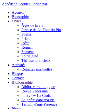
Accéder au contenu principal
Accueil
Biographie
Livres
Âges de la vie
Patrice de La Tour du Pin
Poésie
Prière
Récit
Roman
Sainteté
Spiritualité
Thérèse de Lisieux
Activités
Retraites spirituelles
Blogue
Contact
Bibliographie
Biblio. chronologique
Revue Panorama
Interview La Croix
La prière dans ma vie
Témoin d'une Présence
Photos