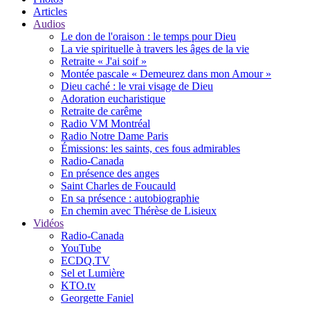
Articles
Audios
Le don de l'oraison : le temps pour Dieu
La vie spirituelle à travers les âges de la vie
Retraite « J'ai soif »
Montée pascale « Demeurez dans mon Amour »
Dieu caché : le vrai visage de Dieu
Adoration eucharistique
Retraite de carême
Radio VM Montréal
Radio Notre Dame Paris
Émissions: les saints, ces fous admirables
Radio-Canada
En présence des anges
Saint Charles de Foucauld
En sa présence : autobiographie
En chemin avec Thérèse de Lisieux
Vidéos
Radio-Canada
YouTube
ECDQ.TV
Sel et Lumière
KTO.tv
Georgette Faniel