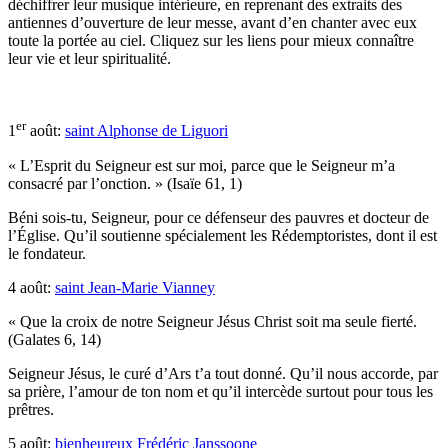
déchiffrer leur musique intérieure, en reprenant des extraits des
antiennes d’ouverture de leur messe, avant d’en chanter avec eux
toute la portée au ciel. Cliquez sur les liens pour mieux connaître
leur vie et leur spiritualité.
er
1
août:
saint Alphonse de Liguori
« L’Esprit du Seigneur est sur moi, parce que le Seigneur m’a
consacré par l’onction. » (Isaïe 61, 1)
Béni sois-tu, Seigneur, pour ce défenseur des pauvres et docteur de
l’Église. Qu’il soutienne spécialement les Rédemptoristes, dont il est
le fondateur.
4 août:
saint Jean-Marie Vianney
« Que la croix de notre Seigneur Jésus Christ soit ma seule fierté.
(Galates 6, 14)
Seigneur Jésus, le curé d’Ars t’a tout donné. Qu’il nous accorde, par
sa prière, l’amour de ton nom et qu’il intercède surtout pour tous les
prêtres.
5 août:
bienheureux Frédéric Janssoone