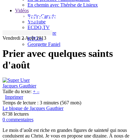
En chemin avec Thérèse de Lisieux
Vidéos
Le blogue de Jacques Gauthier
Radio-Canada
YouTube
ECDQ.TV
Sel et Lumière
Vendredi 2 Août 2013
KTO.tv
Georgette Faniel
Prier avec quelques saints
d'août
Jacques Gauthier
Taille du texte:
+
–
Imprimer
Temps de lecture : 3 minutes
(567 mots)
Le blogue de Jacques Gauthier
6738 lectures
0 commentaires
Le mois d’août est riche en grandes figures de sainteté qui nous
conduisent au Christ. Je vous en propose une dizaine. À nous de