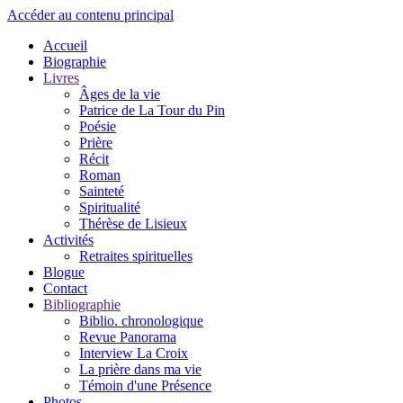
Accéder au contenu principal
Accueil
Biographie
Livres
Âges de la vie
Patrice de La Tour du Pin
Poésie
Prière
Récit
Roman
Sainteté
Spiritualité
Thérèse de Lisieux
Activités
Retraites spirituelles
Blogue
Contact
Bibliographie
Biblio. chronologique
Revue Panorama
Interview La Croix
La prière dans ma vie
Témoin d'une Présence
Photos