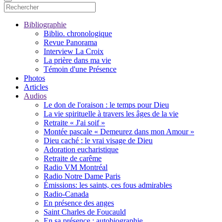
Bibliographie
Biblio. chronologique
Revue Panorama
Interview La Croix
La prière dans ma vie
Témoin d'une Présence
Photos
Articles
Audios
Le don de l'oraison : le temps pour Dieu
La vie spirituelle à travers les âges de la vie
Retraite « J'ai soif »
Montée pascale « Demeurez dans mon Amour »
Dieu caché : le vrai visage de Dieu
Adoration eucharistique
Retraite de carême
Radio VM Montréal
Radio Notre Dame Paris
Émissions: les saints, ces fous admirables
Radio-Canada
En présence des anges
Saint Charles de Foucauld
En sa présence : autobiographie