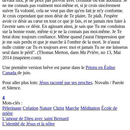
devant moi, je ne peux pas prévoir avec certitude où elle aboutira. Je
ne me connais pas vraiment moi-même et, si je crois sincèrement
suivre Ta volonté, cela ne veut pas dire qu'en fait je m'y conforme.
Je crois cependant que mon désir de Te plaire, Te plaît. J'espère
avoir ce désir au cœur en tout ce que je fais, et ne jamais rien faire à
l'avenir sans ce désir. En agissant ainsi, je sais que Tu me conduiras
sur la bonne route, même si je ne la connais pas moi-même. Je Te
ferai donc toujours confiance. Même quand j'aurai l'impression que
je me suis perdu et que je marche à l'ombre de la mort. Je n'aurai
nulle crainte car Tu es toujours avec moi et jamais Tu ne me laisseras
seul dans le péril". (Thomas Merton, dans
Ma Prière
, no 13, Mai
2014 (mapriere.com).
Une première version brève est parue dans le
Prions en Église
Canada
de juin.
Pour aller plus loin:
Jésus raconté par ses proches
. Novalis / Parole
et Silence.
4
Mots-clés :
Pèlerinage
Création
Nature
Christ
Marche
Méditation
École de
prière
L'amour de Dieu avec saint Bernard
L'identité de Jésus et la nôtre