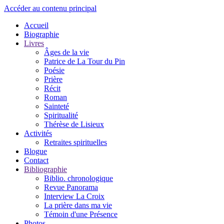
Accéder au contenu principal
Accueil
Biographie
Livres
Âges de la vie
Patrice de La Tour du Pin
Poésie
Prière
Récit
Roman
Sainteté
Spiritualité
Thérèse de Lisieux
Activités
Retraites spirituelles
Blogue
Contact
Bibliographie
Biblio. chronologique
Revue Panorama
Interview La Croix
La prière dans ma vie
Témoin d'une Présence
Photos