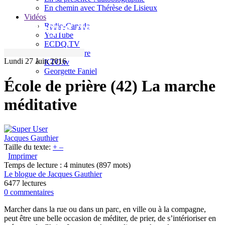
En chemin avec Thérèse de Lisieux
Vidéos
Le blogue de Jacques Gauthier
Radio-Canada
YouTube
ECDQ.TV
Sel et Lumière
Lundi 27 Juin 2016
KTO.tv
Georgette Faniel
École de prière (42) La marche
méditative
Jacques Gauthier
Taille du texte:
+
–
Imprimer
Temps de lecture : 4 minutes
(897 mots)
Le blogue de Jacques Gauthier
6477 lectures
0 commentaires
Marcher dans la rue ou dans un parc, en ville ou à la compagne,
peut être une belle occasion de méditer, de prier, de s’intérioriser en