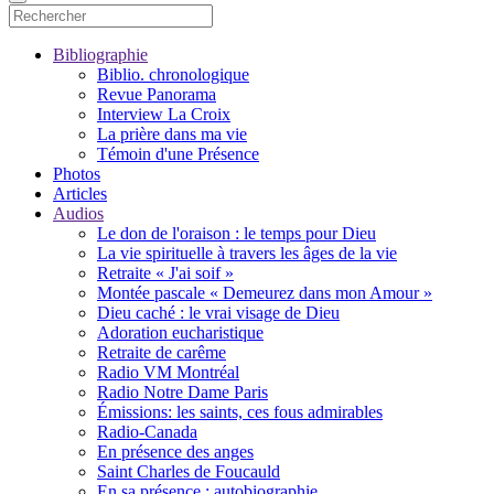
Bibliographie
Biblio. chronologique
Revue Panorama
Interview La Croix
La prière dans ma vie
Témoin d'une Présence
Photos
Articles
Audios
Le don de l'oraison : le temps pour Dieu
La vie spirituelle à travers les âges de la vie
Retraite « J'ai soif »
Montée pascale « Demeurez dans mon Amour »
Dieu caché : le vrai visage de Dieu
Adoration eucharistique
Retraite de carême
Radio VM Montréal
Radio Notre Dame Paris
Émissions: les saints, ces fous admirables
Radio-Canada
En présence des anges
Saint Charles de Foucauld
En sa présence : autobiographie