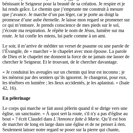
bénissant le Seigneur pour la beauté de sa création. Je respire et je
lui rends grâce. Le chemin que j’emprunte me construit à mesure
que j’avance. Je marche d’un pas léger, car je porte au doigt la
promesse d’une aube éternelle. Je laisse mon regard se promener sur
ce qui m’entoure. Je prends conscience de mes pieds sur le sol,
j’écoute ma respiration. Je répète le nom de Jésus, lumière sur ma
route. Je lui confie les miens, lui parle comme à un ami.
Le soir, il m’arrive de méditer un verset de psaume ou une parole de
l’Évangile, de « marcher » le chapelet avec mon épouse. La parole
de Dieu et le chapelet me donnent la force de ne jamais me lasser de
chercher le Seigneur. Et le trouvant, de le chercher davantage.
« Je conduirai les aveugles sur un chemin qui leur est inconnu ; je
les mènerai par des sentiers qu’ils ignorent. Je changerai, pour eux,
les ténèbres en lumière ; les lieux accidentés, je les aplanirai. » (Isaïe
42, 16).
En pèlerinage
Le corps qui marche se fait aussi pèlerin quand il se dirige vers une
église, un sanctuaire. « À quoi sert la route, s'il n'y a pas d'église au
bout » ? écrit Claudel dans
L’Annonce faite à Marie
. Qu’il est bon
de marcher de long en large dans une église et de ne penser à rien.
Seulement laisser notre regard se poser sur la pierre qui chante,