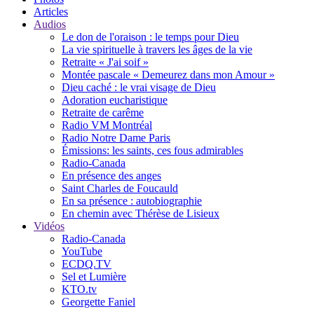
Articles
Audios
Le don de l'oraison : le temps pour Dieu
La vie spirituelle à travers les âges de la vie
Retraite « J'ai soif »
Montée pascale « Demeurez dans mon Amour »
Dieu caché : le vrai visage de Dieu
Adoration eucharistique
Retraite de carême
Radio VM Montréal
Radio Notre Dame Paris
Émissions: les saints, ces fous admirables
Radio-Canada
En présence des anges
Saint Charles de Foucauld
En sa présence : autobiographie
En chemin avec Thérèse de Lisieux
Vidéos
Radio-Canada
YouTube
ECDQ.TV
Sel et Lumière
KTO.tv
Georgette Faniel