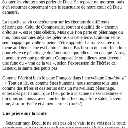
écouter les vitraux nous parler de Dieu. Se reposer un moment, puis
s’en retourner doucement vers le sanctuaire de notre cœur où Dieu
demeure.
La marche se vit concrètement sur les chemins de différents
pèlerinages. Celui de Compostelle, souvent qualifié de « chemin
d’étoiles », est le plus célèbre. Mais que l’on parte en pèlerinage ou
non, nous sommes déjà des pèlerins sur cette terre. L’amour est le
seul bagage qui vaille la peine d’être apporté. La route sacrée qui
mène au Dieu caché est l’autre à aimer. Pas besoin de partir bien loin
pour vivre ce pèlerinage de l’amour, le quotidien s’en occupe. Ainsi,
il peut arriver que partir pour Compostelle ou ailleurs peut devenir
une fuite du « vrai de la vie », selon l’expression de Thérèse de
Lisieux, la sainte des petits pas.
Comme l’écrit si bien le pape François dans l’encyclique
Laudato si’
: « Tout est lié, et, comme êtres humains, nous sommes tous unis
comme des frères et des sœurs dans un merveilleux pèlerinage,
entrelacés par l’amour que Dieu porte à chacune de ses créatures et
qui nous unit aussi, avec une tendre affection, à frère soleil, à sœur
lune, à sœur rivière et à mère terre ». (no 92)
Une prière sur la route
"Seigneur mon Dieu, je ne sais pas où je vais, je ne vois pas la route