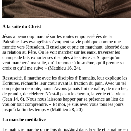
À la suite du Christ
Jésus a beaucoup marché sur les routes empoussiérées de la
Palestine. Les évangélistes évoquent sa vie publique comme une
montée vers Jérusalem. Il enseigne et prie en marchant, absorbé dans
sa relation au Père. On le voit marcher sur les eaux, traverser les
champs de blé, exhorter ses disciples à le suivre : « Si quelqu’un
veut marcher à ma suite, qu’il renonce à lui-même, qu’il prenne sa
croix et qu’il me suive » (Matthieu 16, 24).
Ressuscité, il marche avec les disciples d’Emmaüs, leur explique les
Écritures, réchauffe leur cœur avant la fraction du pain. Avec un tel
compagnon de route, nous n’avons jamais fini de naître, de marcher,
de grandir, de célébrer. N’est-il pas « le chemin, la vérité et la vie »
(Jean 14, 6). Nous nous laissons happer par sa présence au lieu de
vouloir tout comprendre. « Et moi, je suis avec vous tous les jours
jusqu’à la fin des temps » (Matthieu 28, 20).
La marche méditative
Le matin, je marche ou je fais du jogging dans la ville et la nature en