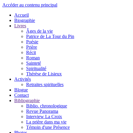
Accéder au contenu principal
Accueil
Biographie
Livres
Âges de la vie
Patrice de La Tour du Pin
Poésie
Prière
Récit
Roman
Sainteté
Spiritualité
Thérèse de Lisieux
Activités
Retraites spirituelles
Blogue
Contact
Bibliographie
Biblio. chronologique
Revue Panorama
Interview La Croix
La prière dans ma vie
Témoin d'une Présence
Photos