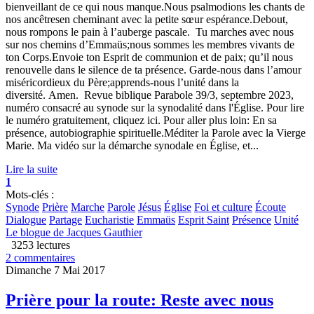
bienveillant de ce qui nous manque.Nous psalmodions les chants de
nos ancêtresen cheminant avec la petite sœur espérance.Debout,
nous rompons le pain à l’auberge pascale. Tu marches avec nous
sur nos chemins d’Emmaüs;nous sommes les membres vivants de
ton Corps.Envoie ton Esprit de communion et de paix; qu’il nous
renouvelle dans le silence de ta présence. Garde-nous dans l’amour
miséricordieux du Père;apprends-nous l’unité dans la
diversité. Amen. Revue biblique Parabole 39/3, septembre 2023,
numéro consacré au synode sur la synodalité dans l'Église. Pour lire
le numéro gratuitement, cliquez ici. Pour aller plus loin: En sa
présence, autobiographie spirituelle.Méditer la Parole avec la Vierge
Marie. Ma vidéo sur la démarche synodale en Église, et...
Lire la suite
1
Mots-clés :
Synode
Prière
Marche
Parole
Jésus
Église
Foi et culture
Écoute
Dialogue
Partage
Eucharistie
Emmaüs
Esprit Saint
Présence
Unité
Le blogue de Jacques Gauthier
3253 lectures
2 commentaires
Dimanche 7 Mai 2017
Prière pour la route: Reste avec nous