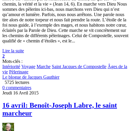
chemin, la vérité et la vie » (Jean 14, 6). En marche vers Dieu Nous
sommes des pèlerins ici-bas, nous marchons vers Dieu qui n’est
qu’amour et lumière. Parfois, nous nous arrêtons. Une parole nous
tire alors de notre torpeur et nous fait prendre la route. L’étoile de la
foi nous guide, à l’exemple des mages, et nous habitons notre cœur,
éclairés par la Parole de Dieu. Cette marche se vit concrètement sur
les chemins de différents pèlerinages. Celui de Compostelle, souvent
qualifié de « chemin d’étoiles », est le...
Lire la suite
2
Mots-clés :
Intériorité
Voyage
Marche
Saint Jacques de Compostelle
Âges de la
vie
Pèlerinage
Le blogue de Jacques Gauthier
5725 lectures
0 commentaires
Jeudi 16 Avril 2015
16 avril: Benoît-Joseph Labre, le saint
marcheur