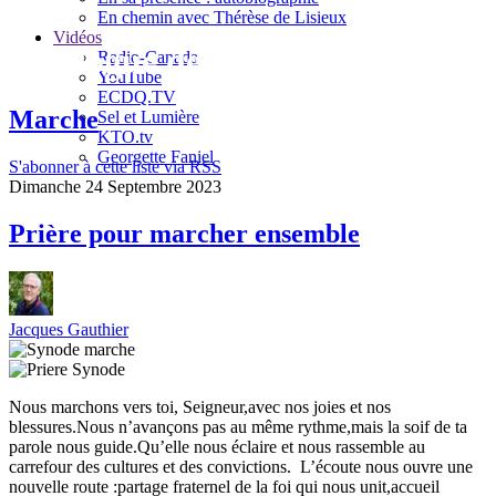
En chemin avec Thérèse de Lisieux
Vidéos
Le blogue de Jacques Gauthier
Radio-Canada
YouTube
ECDQ.TV
Marche
Sel et Lumière
KTO.tv
Georgette Faniel
S'abonner à cette liste via RSS
Dimanche 24 Septembre 2023
Prière pour marcher ensemble
Jacques Gauthier
Nous marchons vers toi, Seigneur,avec nos joies et nos
blessures.Nous n’avançons pas au même rythme,mais la soif de ta
parole nous guide.Qu’elle nous éclaire et nous rassemble au
carrefour des cultures et des convictions. L’écoute nous ouvre une
nouvelle route :partage fraternel de la foi qui nous unit,accueil