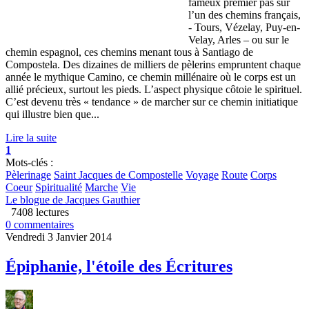
fameux premier pas sur
l’un des chemins français,
- Tours, Vézelay, Puy-en-
Velay, Arles – ou sur le
chemin espagnol, ces chemins menant tous à Santiago de
Compostela. Des dizaines de milliers de pèlerins empruntent chaque
année le mythique Camino, ce chemin millénaire où le corps est un
allié précieux, surtout les pieds. L’aspect physique côtoie le spirituel.
C’est devenu très « tendance » de marcher sur ce chemin initiatique
qui illustre bien que...
Lire la suite
1
Mots-clés :
Pèlerinage
Saint Jacques de Compostelle
Voyage
Route
Corps
Coeur
Spiritualité
Marche
Vie
Le blogue de Jacques Gauthier
7408 lectures
0 commentaires
Vendredi 3 Janvier 2014
Épiphanie, l'étoile des Écritures