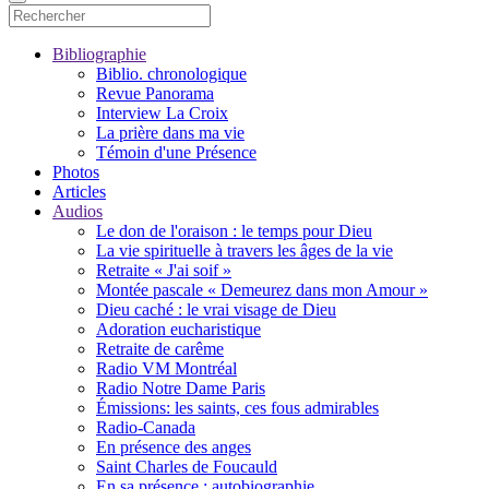
Bibliographie
Biblio. chronologique
Revue Panorama
Interview La Croix
La prière dans ma vie
Témoin d'une Présence
Photos
Articles
Audios
Le don de l'oraison : le temps pour Dieu
La vie spirituelle à travers les âges de la vie
Retraite « J'ai soif »
Montée pascale « Demeurez dans mon Amour »
Dieu caché : le vrai visage de Dieu
Adoration eucharistique
Retraite de carême
Radio VM Montréal
Radio Notre Dame Paris
Émissions: les saints, ces fous admirables
Radio-Canada
En présence des anges
Saint Charles de Foucauld
En sa présence : autobiographie