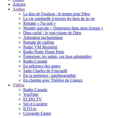
Articles
Audios
Le don de l'oraison : le temps pour Dieu
La vie spirituelle à travers les âges de la vie
Retraite « J'ai soif »
Montée pascale « Demeurez dans mon Amour »
Dieu caché : le vrai visage de Dieu
Adoration eucharistique
Retraite de carême
Radio VM Montréal
Radio Notre Dame Paris
Émissions: les saints, ces fous admirables
Radio-Canada
En présence des anges
Saint Charles de Foucauld
En sa présence : autobiographie
En chemin avec Thérèse de Lisieux
Vidéos
Radio-Canada
YouTube
ECDQ.TV
Sel et Lumière
KTO.tv
Georgette Faniel