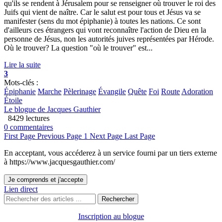
qu'ils se rendent à Jérusalem pour se renseigner où trouver le roi des
Juifs qui vient de naître. Car le salut est pour tous et Jésus va se
manifester (sens du mot épiphanie) à toutes les nations. Ce sont
d'ailleurs ces étrangers qui vont reconnaître l'action de Dieu en la
personne de Jésus, non les autorités juives représentées par Hérode.
Où le trouver? La question "où le trouver" est...
Lire la suite
3
Mots-clés :
Épiphanie
Marche
Pèlerinage
Évangile
Quête
Foi
Route
Adoration
Étoile
Le blogue de Jacques Gauthier
8429 lectures
0 commentaires
First Page
Previous Page
1
Next Page
Last Page
En acceptant, vous accéderez à un service fourni par un tiers externe
à https://www.jacquesgauthier.com/
Je comprends et j'accepte
Lien direct
Rechercher
Inscription au blogue