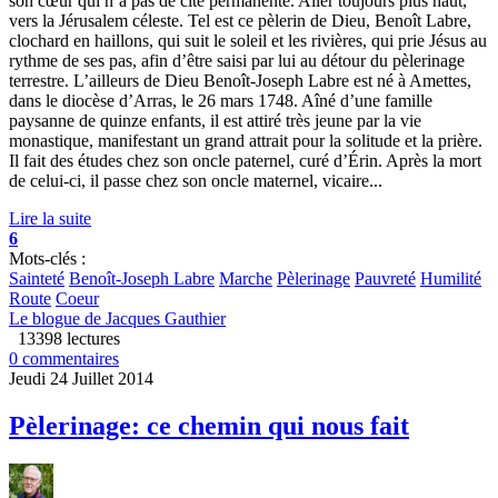
son cœur qui n’a pas de cité permanente. Aller toujours plus haut,
vers la Jérusalem céleste. Tel est ce pèlerin de Dieu, Benoît Labre,
clochard en haillons, qui suit le soleil et les rivières, qui prie Jésus au
rythme de ses pas, afin d’être saisi par lui au détour du pèlerinage
terrestre. L’ailleurs de Dieu Benoît-Joseph Labre est né à Amettes,
dans le diocèse d’Arras, le 26 mars 1748. Aîné d’une famille
paysanne de quinze enfants, il est attiré très jeune par la vie
monastique, manifestant un grand attrait pour la solitude et la prière.
Il fait des études chez son oncle paternel, curé d’Érin. Après la mort
de celui-ci, il passe chez son oncle maternel, vicaire...
Lire la suite
6
Mots-clés :
Sainteté
Benoît-Joseph Labre
Marche
Pèlerinage
Pauvreté
Humilité
Route
Coeur
Le blogue de Jacques Gauthier
13398 lectures
0 commentaires
Jeudi 24 Juillet 2014
Pèlerinage: ce chemin qui nous fait