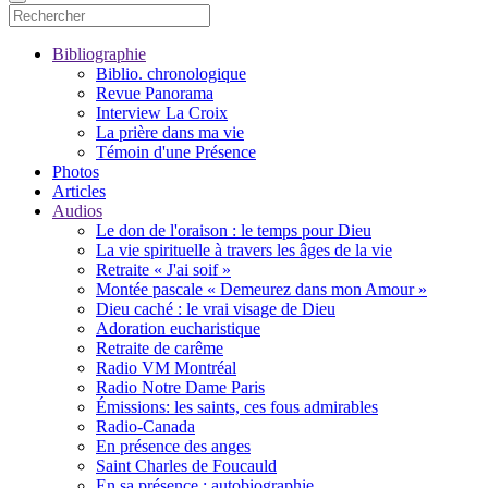
Bibliographie
Biblio. chronologique
Revue Panorama
Interview La Croix
La prière dans ma vie
Témoin d'une Présence
Photos
Articles
Audios
Le don de l'oraison : le temps pour Dieu
La vie spirituelle à travers les âges de la vie
Retraite « J'ai soif »
Montée pascale « Demeurez dans mon Amour »
Dieu caché : le vrai visage de Dieu
Adoration eucharistique
Retraite de carême
Radio VM Montréal
Radio Notre Dame Paris
Émissions: les saints, ces fous admirables
Radio-Canada
En présence des anges
Saint Charles de Foucauld
En sa présence : autobiographie