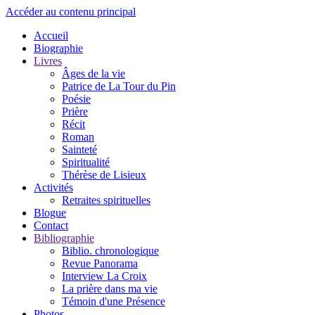
Accéder au contenu principal
Accueil
Biographie
Livres
Âges de la vie
Patrice de La Tour du Pin
Poésie
Prière
Récit
Roman
Sainteté
Spiritualité
Thérèse de Lisieux
Activités
Retraites spirituelles
Blogue
Contact
Bibliographie
Biblio. chronologique
Revue Panorama
Interview La Croix
La prière dans ma vie
Témoin d'une Présence
Photos