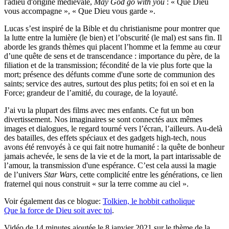
l'adieu d'origine médiévale,
May God go with you
: « Que Dieu
vous accompagne », « Que Dieu vous garde ».
Lucas s’est inspiré de la Bible et du christianisme pour montrer que
la lutte entre la lumière (le bien) et l’obscurité (le mal) est sans fin. Il
aborde les grands thèmes qui placent l’homme et la femme au cœur
d’une quête de sens et de transcendance : importance du père, de la
filiation et de la transmission; fécondité de la vie plus forte que la
mort; présence des défunts comme d'une sorte de communion des
saints; service des autres, surtout des plus petits; foi en soi et en la
Force; grandeur de l’amitié, du courage, de la loyauté.
J’ai vu la plupart des films avec mes enfants. Ce fut un bon
divertissement. Nos imaginaires se sont connectés aux mêmes
images et dialogues, le regard tourné vers l’écran, l’ailleurs. Au-delà
des batailles, des effets spéciaux et des gadgets high-tech, nous
avons été renvoyés à ce qui fait notre humanité : la quête de bonheur
jamais achevée, le sens de la vie et de la mort, la part intarissable de
l’amour, la transmission d'une espérance. C’est cela aussi la magie
de l’univers
Star Wars
, cette complicité entre les générations, ce lien
fraternel qui nous construit « sur la terre comme au ciel ».
Voir également das ce blogue:
Tolkien, le hobbit catholique
Que la force de Dieu soit avec toi
.
Vidéo de 14 minutes ajoutée le 8 janvier 2021 sur le thème de la