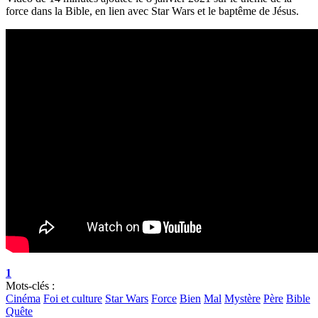
force dans la Bible, en lien avec Star Wars et le baptême de Jésus.
1
Mots-clés :
Cinéma
Foi et culture
Star Wars
Force
Bien
Mal
Mystère
Père
Bible
Quête