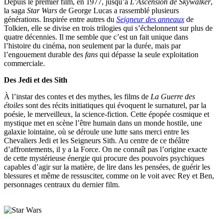
Depuis le premier film, en 1977, jusqu’à
L’Ascension de Skywalker
,
la saga
Star Wars
de George Lucas a rassemblé plusieurs
générations. Inspirée entre autres du
Seigneur des anneaux
de
Tolkien, elle se divise en trois trilogies qui s’échelonnent sur plus de
quatre décennies. Il me semble que c’est un fait unique dans
l’histoire du cinéma, non seulement par la durée, mais par
l’engouement durable des
fans
qui dépasse la seule exploitation
commerciale.
Des Jedi et des Sith
À l’instar des contes et des mythes, les films de
La Guerre des
étoiles
sont des récits initiatiques qui évoquent le surnaturel, par la
poésie, le merveilleux, la science-fiction. Cette épopée cosmique et
mystique met en scène l’être humain dans un monde hostile, une
galaxie lointaine, où se déroule une lutte sans merci entre les
Chevaliers Jedi et les Seigneurs Sith. Au centre de ce théâtre
d’affrontements, il y a la Force. On ne connaît pas l’origine exacte
de cette mystérieuse énergie qui procure des pouvoirs psychiques
capables d’agir sur la matière, de lire dans les pensées, de guérir les
blessures et même de ressusciter, comme on le voit avec Rey et Ben,
personnages centraux du dernier film.