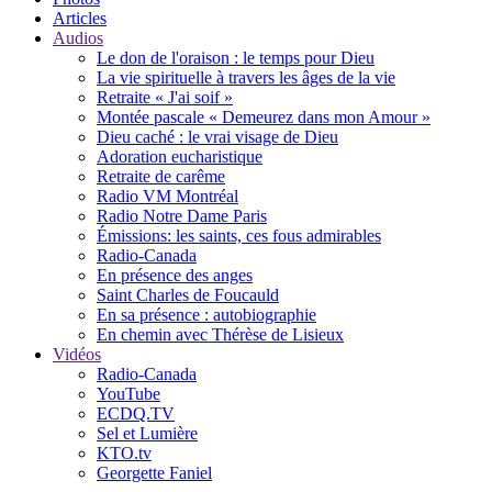
Articles
Audios
Le don de l'oraison : le temps pour Dieu
La vie spirituelle à travers les âges de la vie
Retraite « J'ai soif »
Montée pascale « Demeurez dans mon Amour »
Dieu caché : le vrai visage de Dieu
Adoration eucharistique
Retraite de carême
Radio VM Montréal
Radio Notre Dame Paris
Émissions: les saints, ces fous admirables
Radio-Canada
En présence des anges
Saint Charles de Foucauld
En sa présence : autobiographie
En chemin avec Thérèse de Lisieux
Vidéos
Radio-Canada
YouTube
ECDQ.TV
Sel et Lumière
KTO.tv
Georgette Faniel