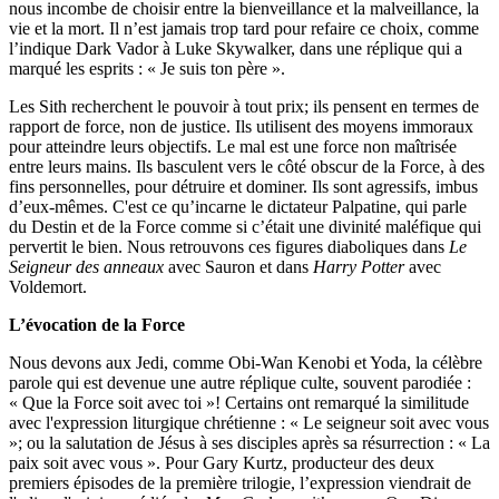
nous incombe de choisir entre la bienveillance et la malveillance, la
vie et la mort. Il n’est jamais trop tard pour refaire ce choix, comme
l’indique Dark Vador à Luke Skywalker, dans une réplique qui a
marqué les esprits : « Je suis ton père ».
Les Sith recherchent le pouvoir à tout prix; ils pensent en termes de
rapport de force, non de justice. Ils utilisent des moyens immoraux
pour atteindre leurs objectifs. Le mal est une force non maîtrisée
entre leurs mains. Ils basculent vers le côté obscur de la Force, à des
fins personnelles, pour détruire et dominer. Ils sont agressifs, imbus
d’eux-mêmes. C'est ce qu’incarne le dictateur Palpatine, qui parle
du Destin et de la Force comme si c’était une divinité maléfique qui
pervertit le bien. Nous retrouvons ces figures diaboliques dans
Le
Seigneur des anneaux
avec Sauron et dans
Harry Potter
avec
Voldemort.
L’évocation de la Force
Nous devons aux Jedi, comme Obi-Wan Kenobi et Yoda, la célèbre
parole qui est devenue une autre réplique culte, souvent parodiée :
« Que la Force soit avec toi »! Certains ont remarqué la similitude
avec l'expression liturgique chrétienne : « Le seigneur soit avec vous
»; ou la salutation de Jésus à ses disciples après sa résurrection : « La
paix soit avec vous ». Pour Gary Kurtz, producteur des deux
premiers épisodes de la première trilogie, l’expression viendrait de