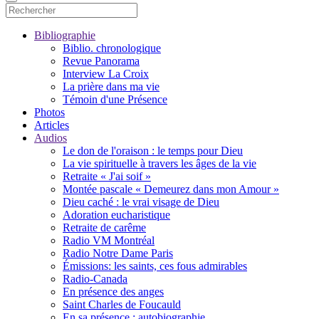
Bibliographie
Biblio. chronologique
Revue Panorama
Interview La Croix
La prière dans ma vie
Témoin d'une Présence
Photos
Articles
Audios
Le don de l'oraison : le temps pour Dieu
La vie spirituelle à travers les âges de la vie
Retraite « J'ai soif »
Montée pascale « Demeurez dans mon Amour »
Dieu caché : le vrai visage de Dieu
Adoration eucharistique
Retraite de carême
Radio VM Montréal
Radio Notre Dame Paris
Émissions: les saints, ces fous admirables
Radio-Canada
En présence des anges
Saint Charles de Foucauld
En sa présence : autobiographie