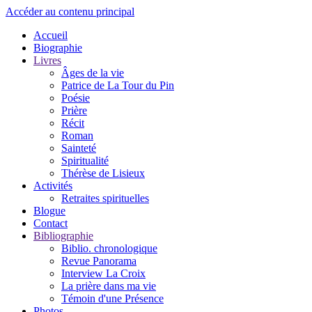
Accéder au contenu principal
Accueil
Biographie
Livres
Âges de la vie
Patrice de La Tour du Pin
Poésie
Prière
Récit
Roman
Sainteté
Spiritualité
Thérèse de Lisieux
Activités
Retraites spirituelles
Blogue
Contact
Bibliographie
Biblio. chronologique
Revue Panorama
Interview La Croix
La prière dans ma vie
Témoin d'une Présence
Photos