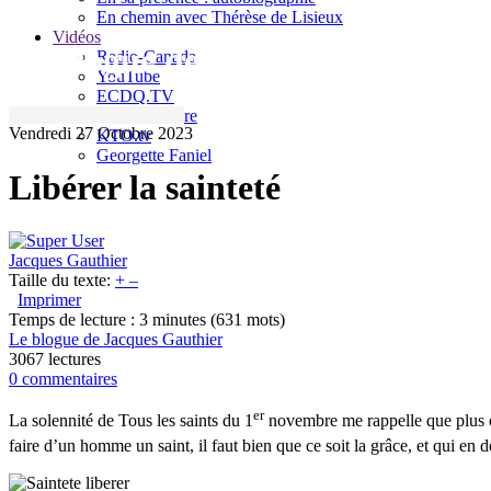
En chemin avec Thérèse de Lisieux
Vidéos
Le blogue de Jacques Gauthier
Radio-Canada
YouTube
ECDQ.TV
Sel et Lumière
Vendredi 27 Octobre 2023
KTO.tv
Georgette Faniel
Libérer la sainteté
Jacques Gauthier
Taille du texte:
+
–
Imprimer
Temps de lecture : 3 minutes
(631 mots)
Le blogue de Jacques Gauthier
3067 lectures
0 commentaires
er
La solennité de Tous les saints du 1
novembre me rappelle que plus on
faire d’un homme un saint, il faut bien que ce soit la grâce, et qui en