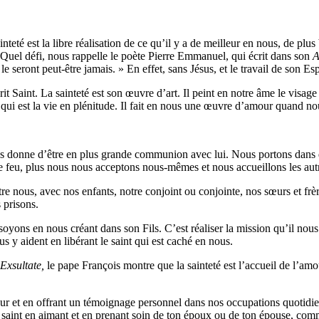
teté est la libre réalisation de ce qu’il y a de meilleur en nous, de plus
t? Quel défi, nous rappelle le poète Pierre Emmanuel, qui écrit dans son
A
e seront peut-être jamais. » En effet, sans Jésus, et le travail de son Esp
sprit Saint. La sainteté est son œuvre d’art. Il peint en notre âme le v
 qui est la vie en plénitude. Il fait en nous une œuvre d’amour quand no
 donne d’être en plus grande communion avec lui. Nous portons dans des 
e feu, plus nous nous acceptons nous-mêmes et nous accueillons les au
re nous, avec nos enfants, notre conjoint ou conjointe, nos sœurs et frères
es prisons.
oyons en nous créant dans son Fils. C’est réaliser la mission qu’il nous
s y aident en libérant le saint qui est caché en nous.
Exsultate,
le pape François montre que la sainteté est l’accueil de l’amou
ur et en offrant un témoignage personnel dans nos occupations quotidie
saint en aimant et en prenant soin de ton époux ou de ton épouse, comme l