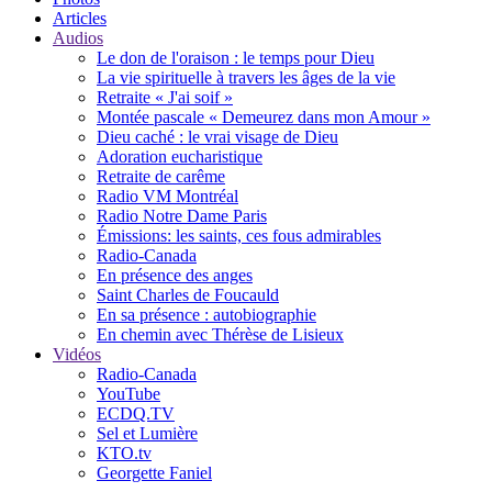
Articles
Audios
Le don de l'oraison : le temps pour Dieu
La vie spirituelle à travers les âges de la vie
Retraite « J'ai soif »
Montée pascale « Demeurez dans mon Amour »
Dieu caché : le vrai visage de Dieu
Adoration eucharistique
Retraite de carême
Radio VM Montréal
Radio Notre Dame Paris
Émissions: les saints, ces fous admirables
Radio-Canada
En présence des anges
Saint Charles de Foucauld
En sa présence : autobiographie
En chemin avec Thérèse de Lisieux
Vidéos
Radio-Canada
YouTube
ECDQ.TV
Sel et Lumière
KTO.tv
Georgette Faniel