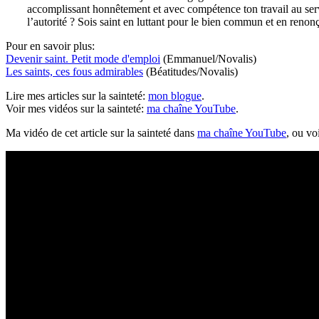
accomplissant honnêtement et avec compétence ton travail au servi
l’autorité ? Sois saint en luttant pour le bien commun et en renonç
Pour en savoir plus:
Devenir saint. Petit mode d'emploi
(Emmanuel/Novalis)
Les saints, ces fous admirables
(Béatitudes/Novalis)
Lire mes articles sur la sainteté:
mon blogue
.
Voir mes vidéos sur la sainteté:
ma chaîne YouTube
.
Ma vidéo de cet article sur la sainteté dans
ma chaîne YouTube
, ou voi