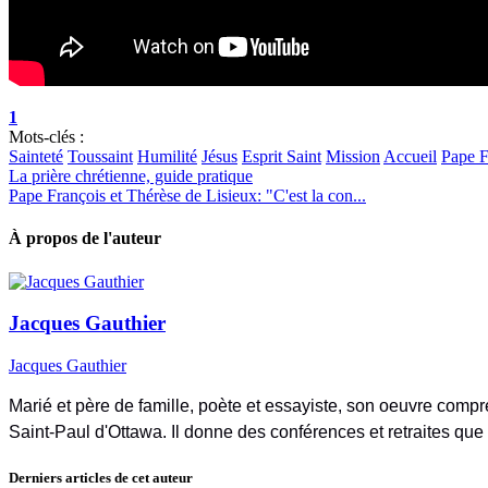
1
Mots-clés :
Sainteté
Toussaint
Humilité
Jésus
Esprit Saint
Mission
Accueil
Pape F
La prière chrétienne, guide pratique
Pape François et Thérèse de Lisieux: "C'est la con...
À propos de l'auteur
Jacques Gauthier
Jacques Gauthier
Marié et père de famille, poète et essayiste, son oeuvre compre
Saint-Paul d'Ottawa. Il donne des conférences et retraites que
Derniers articles de cet auteur