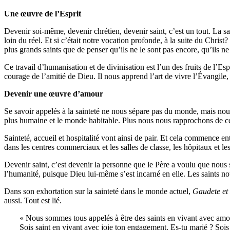
Une œuvre de l’Esprit
Devenir soi-même, devenir chrétien, devenir saint, c’est un tout. La sain
loin du réel. Et si c’était notre vocation profonde, à la suite du Chris
plus grands saints que de penser qu’ils ne le sont pas encore, qu’ils ne l
Ce travail d’humanisation et de divinisation est l’un des fruits de l’E
courage de l’amitié de Dieu. Il nous apprend l’art de vivre l’Évangile,
Devenir une œuvre d’amour
Se savoir appelés à la sainteté ne nous sépare pas du monde, mais nous
plus humaine et le monde habitable. Plus nous nous rapprochons de c
Sainteté, accueil et hospitalité vont ainsi de pair. Et cela commence ent
dans les centres commerciaux et les salles de classe, les hôpitaux et l
Devenir saint, c’est devenir la personne que le Père a voulu que nous s
l’humanité, puisque Dieu lui-même s’est incarné en elle. Les saints nou
Dans son exhortation sur la sainteté dans le monde actuel,
Gaudete et 
aussi. Tout est lié.
« Nous sommes tous appelés à être des saints en vivant avec amo
Sois saint en vivant avec joie ton engagement. Es-tu marié ? Sois 