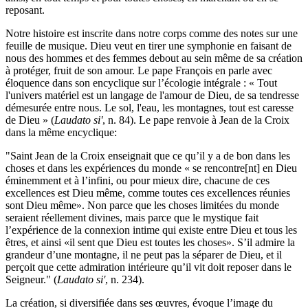
reposant.
Notre histoire est inscrite dans notre corps comme des notes sur une
feuille de musique. Dieu veut en tirer une symphonie en faisant de
nous des hommes et des femmes debout au sein même de sa création
à protéger, fruit de son amour. Le pape François en parle avec
éloquence dans son encyclique sur l’écologie intégrale : « Tout
l'univers matériel est un langage de l'amour de Dieu, de sa tendresse
démesurée entre nous. Le sol, l'eau, les montagnes, tout est caresse
de Dieu » (
Laudato si'
, n. 84). Le pape renvoie à Jean de la Croix
dans la même encyclique:
"Saint Jean de la Croix enseignait que ce qu’il y a de bon dans les
choses et dans les expériences du monde « se rencontre[nt] en Dieu
éminemment et à l’infini, ou pour mieux dire, chacune de ces
excellences est Dieu même, comme toutes ces excellences réunies
sont Dieu même». Non parce que les choses limitées du monde
seraient réellement divines, mais parce que le mystique fait
l’expérience de la connexion intime qui existe entre Dieu et tous les
êtres, et ainsi «il sent que Dieu est toutes les choses». S’il admire la
grandeur d’une montagne, il ne peut pas la séparer de Dieu, et il
perçoit que cette admiration intérieure qu’il vit doit reposer dans le
Seigneur." (
Laudato si'
, n. 234).
La création, si diversifiée dans ses œuvres, évoque l’image du