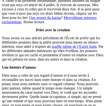
À cause d'un problème informatique, plusieurs abonnés du blogue
n'ont pas reçu cet article du 4 juillet. Je l'envoie de nouveau. Mes
excuses à ceux et celles qui le recevront deux fois. Il se peut aussi
que vous n'ayez pas reçu ces deux billets récents, cliquez sur les
liens pour les lire:
Que penser du karma
?
Merveilleuse présence
eucharistique
. Bonne lecture.
Prier avec la création
Nous avons vu aux articles précédents de l'
École de prière
que les
différentes postures dans la prière peuvent nous mener au silence
intérieur, nous aider à respirer du
souffle même de l’Esprit Saint
. Par
les différentes attitudes intérieures qu’elles éveillent, les postures
révèlent ce qui est caché et permettent d’entrer en relation avec Dieu
qui est présent en nous, dans les autres et dans la création.
Une histoire d’amour
Dieu nous a créés de son regard d’amour et il nous invite à
reconnaître ses traces dans notre histoire et dans sa création. En
priant, nous nous mettons sous ce regard créateur. Nous pouvons
prier partout, même quand le temps nous manque. Un simple
mouvement du cœur tourné vers Dieu, et voilà que les secondes
deviennent prière. Quelle haute occupation, si simple, qui ne prend
qu’une minute et que nous pouvons faire en tout temps. Jésus priait
ainsi, en tout temps et pour toutes choses, en marchant ou en se