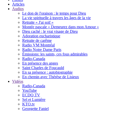
Articles
Audios
Le don de l'oraison : le temps pour Dieu
La vie spirituelle à travers les âges de la vie
Retraite « J'ai soif »
Montée pascale « Demeurez dans mon Amour »
Dieu caché : le vrai visage de Dieu
Adoration eucharistique
Retraite de carême
Radio VM Montréal
Radio Notre Dame Paris
Émissions: les saints, ces fous admirables
Radio-Canada
En présence des anges
Saint Charles de Foucauld
En sa présence : autobiographie
En chemin avec Thérèse de Lisieux
Vidéos
Radio-Canada
YouTube
ECDQ.TV
Sel et Lumière
KTO.tv
Georgette Faniel