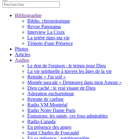
Bibliographie
Biblio. chronologique
Revue Panorama
Interview La Croix
La prière dans ma vie
Témoin d'une Présence
Photos
Articles
Audios
Le don de l'oraison : le temps pour Dieu
La vie spirituelle à travers les âges de la vie
Retraite « J'ai soif »
Montée pascale « Demeurez dans mon Amour »
Dieu caché : le vrai visage de Dieu
Adoration eucharistique
Retraite de carême
Radio VM Montréal
Radio Notre Dame Paris
Émissions: les saints, ces fous admirables
Radio-Canada
En présence des anges
Saint Charles de Foucauld
En sa présence : autobiographie