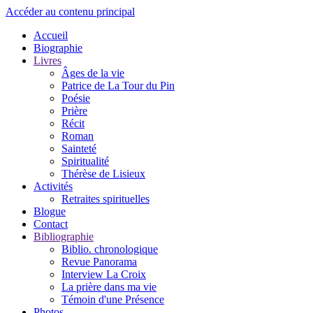
Accéder au contenu principal
Accueil
Biographie
Livres
Âges de la vie
Patrice de La Tour du Pin
Poésie
Prière
Récit
Roman
Sainteté
Spiritualité
Thérèse de Lisieux
Activités
Retraites spirituelles
Blogue
Contact
Bibliographie
Biblio. chronologique
Revue Panorama
Interview La Croix
La prière dans ma vie
Témoin d'une Présence
Photos