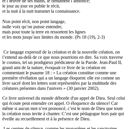
et l’œuvre de ses mains, le firmament l’annonce;
le jour au jour en publie le récit,
et la nuit à la nuit transmet la connaissance.
Non point récit, non point langage,
nulle voix qu’on puisse entendre,
mais pour toute la terre en ressortent les lignes
et les mots jusqu’aux limites du monde. (Ps 18 (19), 2-3)
Ce langage expressif de la création et de la nouvelle création, on
l’entend au-delà de ce que nous pourrions en dire. Sa voix traverse
le cosmos, tel un prodigieux prédicateur de la Parole. Jean-Paul II,
grand ami de la nature, évoquait ce livre de la création en
commentant le psaume 18 : « La création constitue comme une
première révélation qui a un langage éloquent: elle est comme un
livre sacré dont les lettres sont représentées par la multitude des
créatures présentes dans l'univers » (30 janvier 2002).
Ce livre universel du monde déborde d'un appel de Dieu. Seul celui
qui écoute peut entendre cet appel. O éloquence du silence! Car
même si aucun mot n’est prononcé, c’est le nom de Dieu que toute
la création nous invite à chanter. C’est une pédagogue hors pair qui
éveille au recueillement et à la présence de Dieu.
Les centres de silence, comme les monastères et les sanctuaires,