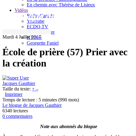
En chemin avec Thérèse de Lisieux
Vidéos
Le blogue de Jacques Gauthier
Radio-Canada
YouTube
ECDQ.TV
Sel et Lumière
Mardi 4 Juillet 2017
KTO.tv
Georgette Faniel
École de prière (57) Prier avec
la création
Jacques Gauthier
Taille du texte:
+
–
Imprimer
Temps de lecture : 5 minutes
(990 mots)
Le blogue de Jacques Gauthier
6340 lectures
0 commentaires
Note aux abonnés du blogue