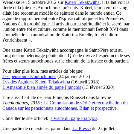
Wendake le 15 octobre 2012 sur
Kateri Tekakwitha
. Il fallait voir la
fierté et la joie des Autochtones présents. Kateri, leur sœur de sang,
allait être reconnue modèle de sainteté dans le monde entier. Ce
signe de rapprochement entre l'Église catholique et les Premières
Nations était prophétique. Il arrivait par la spiritualité et le sacré, par
l'union entre foi et culture, comme le mentionnait Benoît XVI dans
l'homélie de la canonisation de Kateri: « En elle, foi et culture
s'enrichissent ».
Que sainte Kateri Tekakwitha accompagne le Saint-Père tout au
long de son pèlerinage pénitentiel. Qu’elle ravive l’espérance de ses
frères et sœurs autochtones sur le chemin de la justice et du pardon.
Pour aller plus loin, mes articles du blogue:
Les pensionnats autochtones
(24 janvier 2013)
Lys des Agniers, Kateri Tekakwitha
(16 avril 2018)
L'Amazonie bien-aimée du pape François
(13 février 2020)
Lire aussi l’article de Jean-François Roussel dans la revue
Théologiques, 2015
:
La Commission de vérité et réconciliation du
Canada sur les pensionnats autochtones. Bilan et prospective
.
Consulter le site officiel: l
a visite du pape François
.
Une partie de ce texte est parue dans
La Presse
du 22 juillet.