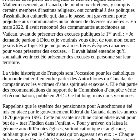
Malheureusement, au Canada, de nombreux chrétiens, y compris
certains membres d'instituts religieux, ont contribué à des politiques
d'assimilation culturelle qui, dans le passé, ont gravement porté
préjudice aux communautés autochtones de diverses manières ». En
mars 2022, il avait rencontré des communautés autochtones au
er
Vatican, avant de présenter des excuses publiques le 1
avril : « Je
demande pardon à Dieu et je voudrais vous dire, de tout mon cœur:
je suis très affligé. Et je me joins à mes frères évêques canadiens
pour vous présenter des excuses. » Il avait laissé entendre qu’il
souhaitait venir cet été présenter des excuses en personne sur leur
territoire.
La visite historique de François sera l’occasion pour les catholiques
du monde entier d’entendre parler des Autochtones du Canada, de
compatir avec les victimes d’abus spirituels et sexuels. Elle fait partie
des recommandations du rapport de la Commission d’enquête vérité
et réconciliation, publié en 2015. Ce fut long, mais nous y sommes.
Rappelons que le système des pensionnats pour Autochtones a été
mis en place par le gouvernement fédéral du Canada dans les années
1870 jusqu'en 1995. Cette puissante machine colonialiste avait pour
but de « tuer l’Indien dans l’enfant ». Pour y arriver, on laissa la
gérance aux différentes églises, surtout catholique et anglicane,
oubliant que c’est le Christ aussi qu’on agressait en eux : « Chaque
fois que vous l’avez fait à l’un de ces plus petits de mes frères, c’est