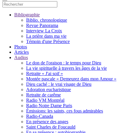
Bibliographie
Biblio. chronologique
Revue Panorama
Interview La Croix
La prière dans ma vie
Témoin d'une Présence
Photos
Articles
Audios
Le don de l'oraison : le temps pour Dieu
La vie spirituelle à travers les âges de la vie
Retraite « J'ai soif »
Montée pascale « Demeurez dans mon Amour »
Dieu caché : le vrai visage de Dieu
Adoration eucharistique
Retraite de carême
Radio VM Montréal
Radio Notre Dame Paris
Émissions: les saints, ces fous admirables
Radio-Canada
En présence des anges
Saint Charles de Foucauld
En sa présence : autobiographie