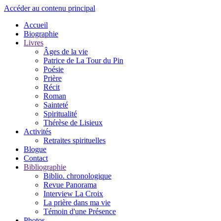
Accéder au contenu principal
Accueil
Biographie
Livres
Âges de la vie
Patrice de La Tour du Pin
Poésie
Prière
Récit
Roman
Sainteté
Spiritualité
Thérèse de Lisieux
Activités
Retraites spirituelles
Blogue
Contact
Bibliographie
Biblio. chronologique
Revue Panorama
Interview La Croix
La prière dans ma vie
Témoin d'une Présence
Photos