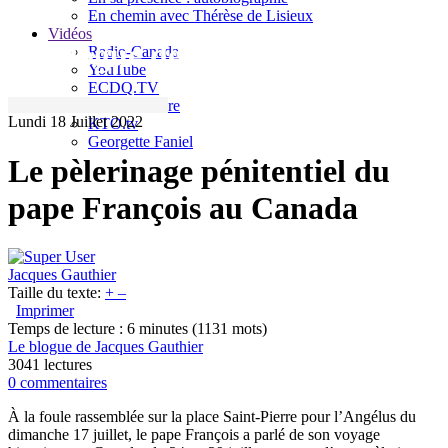
En chemin avec Thérèse de Lisieux
Vidéos
Le blogue de Jacques Gauthier
Radio-Canada
YouTube
ECDQ.TV
Sel et Lumière
Lundi 18 Juillet 2022
KTO.tv
Georgette Faniel
Le pèlerinage pénitentiel du
pape François au Canada
Jacques Gauthier
Taille du texte:
+
–
Imprimer
Temps de lecture : 6 minutes
(1131 mots)
Le blogue de Jacques Gauthier
3041 lectures
0 commentaires
À la foule rassemblée sur la place Saint-Pierre pour l’Angélus du
dimanche 17 juillet, le pape François a parlé de son voyage