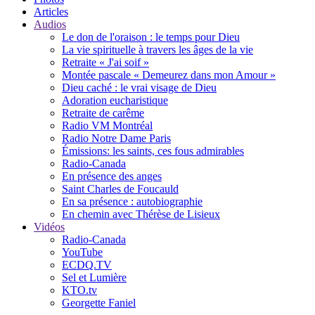
Articles
Audios
Le don de l'oraison : le temps pour Dieu
La vie spirituelle à travers les âges de la vie
Retraite « J'ai soif »
Montée pascale « Demeurez dans mon Amour »
Dieu caché : le vrai visage de Dieu
Adoration eucharistique
Retraite de carême
Radio VM Montréal
Radio Notre Dame Paris
Émissions: les saints, ces fous admirables
Radio-Canada
En présence des anges
Saint Charles de Foucauld
En sa présence : autobiographie
En chemin avec Thérèse de Lisieux
Vidéos
Radio-Canada
YouTube
ECDQ.TV
Sel et Lumière
KTO.tv
Georgette Faniel