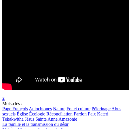
2
Mots-clés :
Pape François
Autochtones
Nature
Foi et culture
Pèlerinage
Abus
sexuels
Église
Écologie
Réconciliation
Pardon
Paix
Kateri
Tekakwitha
Jésus
Sainte Anne
Amazonie
La famille et la transmission du désir