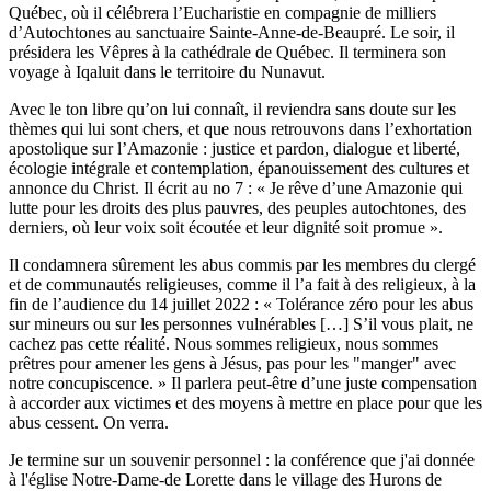
Québec, où il célébrera l’Eucharistie en compagnie de milliers
d’Autochtones au sanctuaire Sainte-Anne-de-Beaupré. Le soir, il
présidera les Vêpres à la cathédrale de Québec. Il terminera son
voyage à Iqaluit dans le territoire du Nunavut.
Avec le ton libre qu’on lui connaît, il reviendra sans doute sur les
thèmes qui lui sont chers, et que nous retrouvons dans l’exhortation
apostolique sur l’Amazonie : justice et pardon, dialogue et liberté,
écologie intégrale et contemplation, épanouissement des cultures et
annonce du Christ. Il écrit au no 7 : « Je rêve d’une Amazonie qui
lutte pour les droits des plus pauvres, des peuples autochtones, des
derniers, où leur voix soit écoutée et leur dignité soit promue ».
Il condamnera sûrement les abus commis par les membres du clergé
et de communautés religieuses, comme il l’a fait à des religieux, à la
fin de l’audience du 14 juillet 2022 : « Tolérance zéro pour les abus
sur mineurs ou sur les personnes vulnérables […] S’il vous plait, ne
cachez pas cette réalité. Nous sommes religieux, nous sommes
prêtres pour amener les gens à Jésus, pas pour les "manger" avec
notre concupiscence. » Il parlera peut-être d’une juste compensation
à accorder aux victimes et des moyens à mettre en place pour que les
abus cessent. On verra.
Je termine sur un souvenir personnel : la conférence que j'ai donnée
à l'église Notre-Dame-de Lorette dans le village des Hurons de