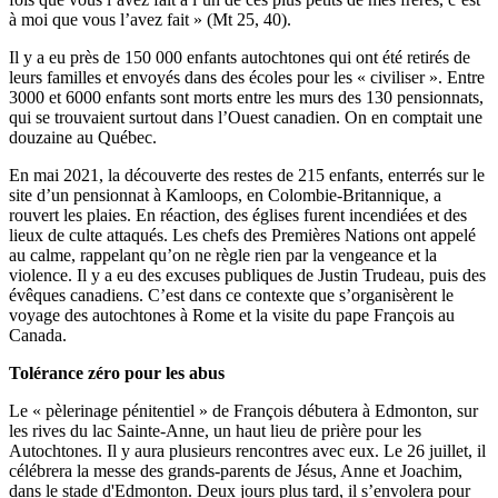
à moi que vous l’avez fait » (Mt 25, 40).
Il y a eu près de 150 000 enfants autochtones qui ont été retirés de
leurs familles et envoyés dans des écoles pour les « civiliser ». Entre
3000 et 6000 enfants sont morts entre les murs des 130 pensionnats,
qui se trouvaient surtout dans l’Ouest canadien. On en comptait une
douzaine au Québec.
En mai 2021, la découverte des restes de 215 enfants, enterrés sur le
site d’un pensionnat à Kamloops, en Colombie-Britannique, a
rouvert les plaies. En réaction, des églises furent incendiées et des
lieux de culte attaqués. Les chefs des Premières Nations ont appelé
au calme, rappelant qu’on ne règle rien par la vengeance et la
violence. Il y a eu des excuses publiques de Justin Trudeau, puis des
évêques canadiens. C’est dans ce contexte que s’organisèrent le
voyage des autochtones à Rome et la visite du pape François au
Canada.
Tolérance zéro pour les abus
Le « pèlerinage pénitentiel » de François débutera à Edmonton, sur
les rives du lac Sainte-Anne, un haut lieu de prière pour les
Autochtones. Il y aura plusieurs rencontres avec eux. Le 26 juillet, il
célébrera la messe des grands-parents de Jésus, Anne et Joachim,
dans le stade d'Edmonton. Deux jours plus tard, il s’envolera pour