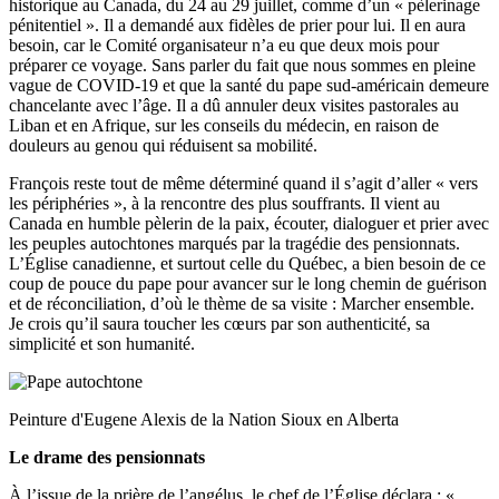
historique au Canada, du 24 au 29 juillet, comme d’un « pèlerinage
pénitentiel ». Il a demandé aux fidèles de prier pour lui. Il en aura
besoin, car le Comité organisateur n’a eu que deux mois pour
préparer ce voyage. Sans parler du fait que nous sommes en pleine
vague de COVID-19 et que la santé du pape sud-américain demeure
chancelante avec l’âge. Il a dû annuler deux visites pastorales au
Liban et en Afrique, sur les conseils du médecin, en raison de
douleurs au genou qui réduisent sa mobilité.
François reste tout de même déterminé quand il s’agit d’aller « vers
les périphéries », à la rencontre des plus souffrants. Il vient au
Canada en humble pèlerin de la paix, écouter, dialoguer et prier avec
les peuples autochtones marqués par la tragédie des pensionnats.
L’Église canadienne, et surtout celle du Québec, a bien besoin de ce
coup de pouce du pape pour avancer sur le long chemin de guérison
et de réconciliation, d’où le thème de sa visite : Marcher ensemble.
Je crois qu’il saura toucher les cœurs par son authenticité, sa
simplicité et son humanité.
Peinture d'
Eugene Alexis de la Nation Sioux en Alberta
Le drame des pensionnats
À l’issue de la prière de l’angélus, le chef de l’Église déclara : «