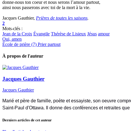
donne-nous ton coeur et nous serons l’amour partout,
ainsi nous passerons avec toi de la mort à la vie.
Jacques Gauthier,
Prières de toutes les saisons
.
2
Mots-clés :
Jean de la Croix
Évangile
Thérèse de Lisieux
Jésus
amour
Oui, amen
École de prière (7) Prier partout
À propos de l'auteur
Jacques Gauthier
Jacques Gauthier
Marié et père de famille, poète et essayiste, son oeuvre compre
Saint-Paul d'Ottawa. Il donne des conférences et retraites que
Derniers articles de cet auteur