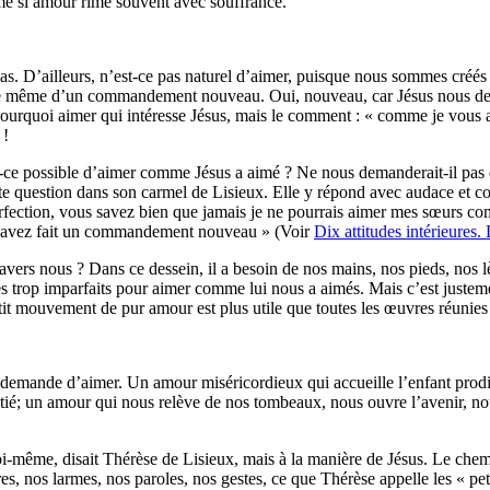
ême si amour rime souvent avec souffrance.
. D’ailleurs, n’est-ce pas naturel d’aimer, puisque nous sommes créés
e même d’un commandement nouveau. Oui, nouveau, car Jésus nous dema
 pourquoi aimer qui intéresse Jésus, mais le comment : « comme je vous a
 !
st-ce possible d’aimer comme Jésus a aimé ? Ne nous demanderait-il pa
ette question dans son carmel de Lisieux. Elle y répond avec audace et 
fection, vous savez bien que jamais je ne pourrais aimer mes sœurs co
us avez fait un commandement nouveau » (Voir
Dix attitudes intérieures.
travers nous ? Dans ce dessein, il a besoin de nos mains, nos pieds, nos 
trop imparfaits pour aimer comme lui nous a aimés. Mais c’est justemen
etit mouvement de pur amour est plus utile que toutes les œuvres réunie
 demande d’aimer. Un amour miséricordieux qui accueille l’enfant prodi
’amitié; un amour qui nous relève de nos tombeaux, nous ouvre l’avenir, 
soi-même, disait Thérèse de Lisieux, mais à la manière de Jésus. Le ch
es, nos larmes, nos paroles, nos gestes, ce que Thérèse appelle les « peti