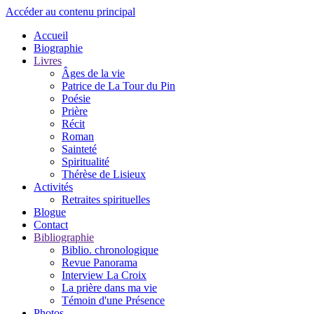
Accéder au contenu principal
Accueil
Biographie
Livres
Âges de la vie
Patrice de La Tour du Pin
Poésie
Prière
Récit
Roman
Sainteté
Spiritualité
Thérèse de Lisieux
Activités
Retraites spirituelles
Blogue
Contact
Bibliographie
Biblio. chronologique
Revue Panorama
Interview La Croix
La prière dans ma vie
Témoin d'une Présence
Photos