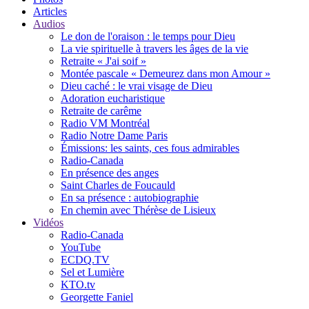
Articles
Audios
Le don de l'oraison : le temps pour Dieu
La vie spirituelle à travers les âges de la vie
Retraite « J'ai soif »
Montée pascale « Demeurez dans mon Amour »
Dieu caché : le vrai visage de Dieu
Adoration eucharistique
Retraite de carême
Radio VM Montréal
Radio Notre Dame Paris
Émissions: les saints, ces fous admirables
Radio-Canada
En présence des anges
Saint Charles de Foucauld
En sa présence : autobiographie
En chemin avec Thérèse de Lisieux
Vidéos
Radio-Canada
YouTube
ECDQ.TV
Sel et Lumière
KTO.tv
Georgette Faniel