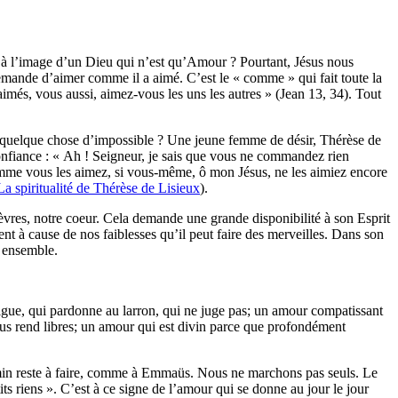
 à l’image d’un Dieu qui n’est qu’Amour ? Pourtant, Jésus nous
nde d’aimer comme il a aimé. C’est le « comme » qui fait toute la
imés, vous aussi, aimez-vous les uns les autres » (Jean 13, 34). Tout
s quelque chose d’impossible ? Une jeune femme de désir, Thérèse de
confiance : « Ah ! Seigneur, je sais que vous ne commandez rien
mme vous les aimez, si vous-même, ô mon Jésus, ne les aimiez encore
 La spiritualité de Thérèse de Lisieux
).
lèvres, notre coeur. Cela demande une grande disponibilité à son Esprit
t à cause de nos faiblesses qu’il peut faire des merveilles. Dans son
s ensemble.
gue, qui pardonne au larron, qui ne juge pas; un amour compatissant
nous rend libres; un amour qui est divin parce que profondément
emin reste à faire, comme à Emmaüs. Nous ne marchons pas seuls. Le
ts riens ». C’est à ce signe de l’amour qui se donne au jour le jour