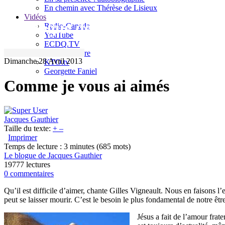
En chemin avec Thérèse de Lisieux
Vidéos
Le blogue de Jacques Gauthier
Radio-Canada
YouTube
ECDQ.TV
Sel et Lumière
Dimanche 28 Avril 2013
KTO.tv
Georgette Faniel
Comme je vous ai aimés
Jacques Gauthier
Taille du texte:
+
–
Imprimer
Temps de lecture : 3 minutes
(685 mots)
Le blogue de Jacques Gauthier
19777 lectures
0 commentaires
Qu’il est difficile d’aimer, chante Gilles Vigneault. Nous en faisons l’
peut se laisser mourir. C’est le besoin le plus fondamental de notre être
Jésus a fait de l’amour frat