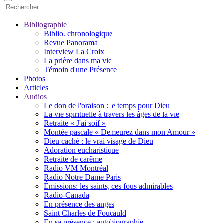
Bibliographie
Biblio. chronologique
Revue Panorama
Interview La Croix
La prière dans ma vie
Témoin d'une Présence
Photos
Articles
Audios
Le don de l'oraison : le temps pour Dieu
La vie spirituelle à travers les âges de la vie
Retraite « J'ai soif »
Montée pascale « Demeurez dans mon Amour »
Dieu caché : le vrai visage de Dieu
Adoration eucharistique
Retraite de carême
Radio VM Montréal
Radio Notre Dame Paris
Émissions: les saints, ces fous admirables
Radio-Canada
En présence des anges
Saint Charles de Foucauld
En sa présence : autobiographie