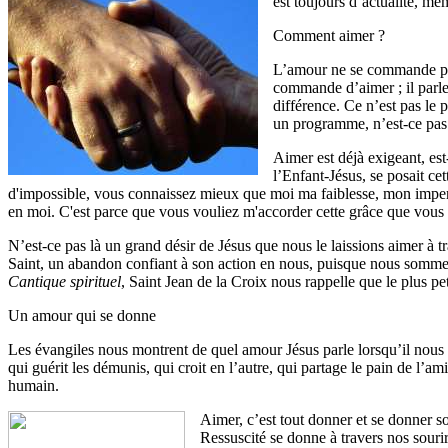
est toujours d’actualité, m
Comment aimer ?
L’amour ne se commande pas
commande d’aimer ; il parl
différence. Ce n’est pas le
un programme, n’est-ce pas
Aimer est déjà exigeant, e
l’Enfant-Jésus, se posait c
d'impossible, vous connaissez mieux que moi ma faiblesse, mon imper
en moi. C'est parce que vous vouliez m'accorder cette grâce que vo
N’est-ce pas là un grand désir de Jésus que nous le laissions aimer à 
Saint, un abandon confiant à son action en nous, puisque nous sommes 
Cantique spirituel
, Saint Jean de la Croix nous rappelle que le plus p
Un amour qui se donne
Les évangiles nous montrent de quel amour Jésus parle lorsqu’il nous
qui guérit les démunis, qui croit en l’autre, qui partage le pain de l
humain.
Aimer, c’est tout donner et se donner 
Ressuscité se donne à travers nos sourir