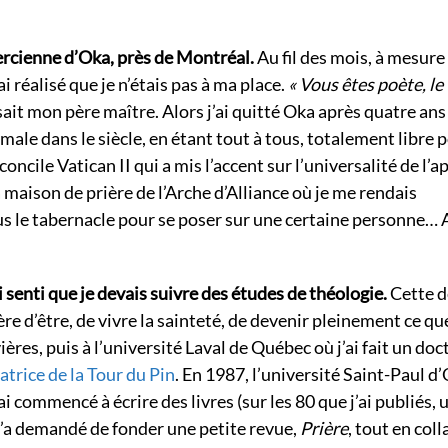
tercienne d’Oka, près de Montréal.
Au fil des mois, à mesure
i réalisé que je n’étais pas à ma place.
« Vous êtes poète, le
ait mon père maître. Alors j’ai quitté Oka après quatre ans
le dans le siècle, en étant tout à tous, totalement libre 
u concile Vatican II qui a mis l’accent sur l’universalité de l’ap
a maison de prière de l’Arche d’Alliance où je me rendais
us le tabernacle pour se poser sur une certaine personne…
i senti que je devais suivre des études de théologie.
Cette 
ière d’être, de vivre la sainteté, de devenir pleinement ce q
ères, puis à l’université Laval de Québec où j’ai fait un doc
atrice de la Tour du Pin
. En 1987, l’université Saint-Paul 
commencé à écrire des livres (sur les 80 que j’ai publiés, 
 m’a demandé de fonder une petite revue,
Prière
, tout en col