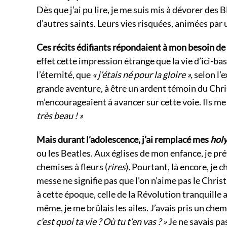
Dès que j’ai pu lire, je me suis mis à dévorer de
d’autres saints. Leurs vies risquées, animées par
Ces récits édifiants répondaient à mon besoin de
effet cette impression étrange que la vie d’ici-bas 
l’éternité, que
« j’étais né pour la gloire »,
selon l’e
grande aventure, à être un ardent témoin du Chri
m’encourageaient à avancer sur cette voie. Ils me 
très beau ! »
Mais durant l’adolescence, j’ai remplacé mes
holy
ou les Beatles. Aux églises de mon enfance, je pré
chemises à fleurs (
rires
)
.
Pourtant, là encore, je ch
messe ne signifie pas que l’on n’aime pas le Chris
à cette époque, celle de la Révolution tranquille
même, je me brûlais les ailes. J’avais pris un che
c’est quoi ta vie ? Où tu t’en vas ? »
Je ne savais pa