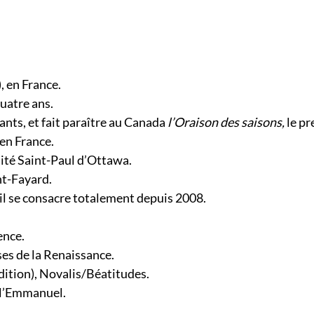
), en France.
uatre ans.
nts, et fait paraître au Canada
l’Oraison des saisons,
le pr
 en France.
sité Saint-Paul d’Ottawa.
t-Fayard.
 il se consacre totalement depuis 2008.
ence.
ses de la Renaissance.
ition),
Novalis/Béatitudes.
 l’Emmanuel.