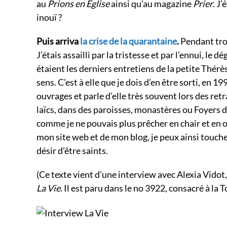
au
Prions en Église
ainsi qu’au magazine
Prier
. J
inouï ?
Puis arriva
la crise de la quarantaine
.
Pendant troi
J’étais assailli par la tristesse et par l’ennui, le 
étaient les derniers entretiens de la petite Thérè
sens. C’est à elle que je dois d’en être sorti, en 1
ouvrages et parle d’elle très souvent lors des ret
laïcs, dans des paroisses, monastères ou Foyers 
comme je ne pouvais plus prêcher en chair et en os
mon site web et de mon blog, je peux ainsi touche
désir d’être saints.
(Ce texte vient d'une interview avec Alexia Vidot
La Vie
. Il est paru dans le no 3922, consacré à la 