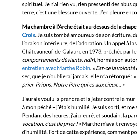
spirituel. Je n’ai rien vu, rien pressenti des abus 
terre, c’est une blessure ouverte. J’en pleure enc
Ma chambre à l’Arche était au-dessus de la chapelle
Croix
.
Je suis tombé amoureux de son écriture, de
l’oraison intérieure, de l’adoration. Un appel à l
Châteauneuf-de-Galaure en 1973, prêchée par le pèr
comportements déviants, ndlr
), hormis son auto
entretien avec Marthe Robin
.
« Est-ce la volonté
sec, que je n’oublierai jamais, elle m’a rétorqué :
«
prier. Prions. Notre Père qui es aux cieux… »
J’aurais voulu la prendre et la jeter contre le mur 
à mon péché – j’étais humilié. Je suis sorti, et me
Pendant des heures, j’ai pleuré, et soudain, la pa
vocation, c’est de prier ! »
Marthe m’avait renvoyé à
d’humilité. Fort de cette expérience, comment pour