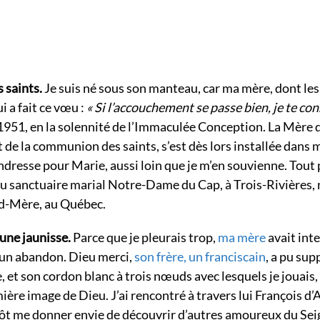
s saints.
Je suis né sous son manteau, car ma mère, dont les
i a fait ce vœu :
« Si l’accouchement se passe bien, je te co
1951, en la solennité de l’Immaculée Conception. La Mère 
et de la communion des saints, s’est dès lors installée dans
ndresse pour Marie, aussi loin que je m’en souvienne. Tout 
u sanctuaire marial Notre-Dame du Cap, à Trois-Rivières, 
and-Mère, au Québec.
’une jaunisse.
Parce que je pleurais trop,
ma mère
avait int
e un abandon. Dieu merci,
son frère, un franciscain
, a pu sup
 et son cordon blanc à trois nœuds avec lesquels je jouais,
re image de Dieu. J’ai rencontré à travers lui François d’A
entôt me donner envie de découvrir d’autres amoureux du Sei