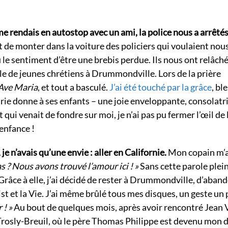
 me rendais en autostop avec un ami, la police nous a arrêté
nt de monter dans la voiture des policiers qui voulaient nou
u le sentiment d’être une brebis perdue. Ils nous ont relâché
 de jeunes chrétiens à Drummondville. Lors de la prière
Ave Maria
, et tout a basculé.
J’ai été touché par la grâce
, bl
arie donne à ses enfants – une joie enveloppante, consolatri
 qui venait de fondre sur moi, je n’ai pas pu fermer l’œil de l
 enfance !
 n’avais qu’une envie : aller en Californie.
Mon copain m’
s ? Nous avons trouvé l’amour ici ! »
Sans cette parole plei
 Grâce à elle, j’ai décidé de rester à Drummondville, d’aban
st et la Vie. J’ai même brûlé tous mes disques, un geste un
 ! »
Au bout de quelques mois, après avoir rencontré Jean 
e Trosly-Breuil, où le père Thomas Philippe est devenu mon 