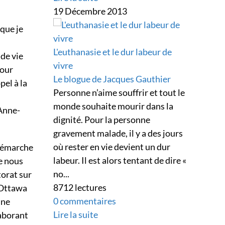
19 Décembre 2013
 que je
L'euthanasie et le dur labeur de
 de vie
vivre
pour
Le blogue de Jacques Gauthier
pel à la
Personne n’aime souffrir et tout le
monde souhaite mourir dans la
 Anne-
dignité. Pour la personne
gravement malade, il y a des jours
où rester en vie devient un dur
démarche
labeur. Il est alors tentant de dire «
ue nous
no...
torat sur
8712 lectures
d’Ottawa
0 commentaires
une
Lire la suite
laborant