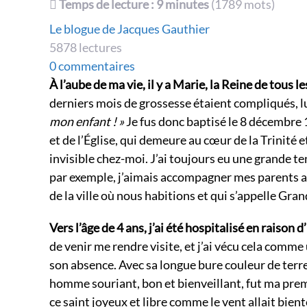
Temps de lecture : 9 minutes
(1789 mots)
Le blogue de Jacques Gauthier
5878 lectures
0 commentaires
À l’aube de ma vie, il y a Marie, la Reine de tous le
derniers mois de grossesse étaient compliqués, lu
mon enfant ! »
Je fus donc baptisé le 8 décembre 
et de l’Église, qui demeure au cœur de la Trinité 
invisible chez-moi. J’ai toujours eu une grande te
par exemple, j’aimais accompagner mes parents a
de la ville où nous habitions et qui s’appelle Gr
Vers l’âge de 4 ans, j’ai été hospitalisé en raison d
de venir me rendre visite, et j’ai vécu cela comm
son absence. Avec sa longue bure couleur de terre,
homme souriant, bon et bienveillant, fut ma premiè
ce saint joyeux et libre comme le vent allait bi