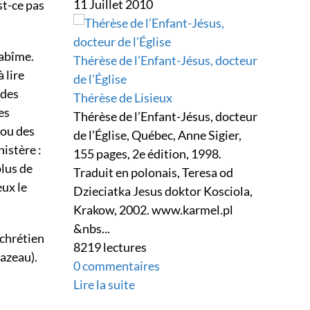
11 Juillet 2010
st-ce pas
’abîme.
Thérèse de l’Enfant-Jésus, docteur
 lire
de l’Église
 des
Thérèse de Lisieux
es
Thérèse de l’Enfant-Jésus, docteur
 ou des
de l’Église, Québec, Anne Sigier,
istère :
155 pages, 2e édition, 1998.
plus de
Traduit en polonais, Teresa od
eux le
Dzieciatka Jesus doktor Kosciola,
Krakow, 2002. www.karmel.pl
&nbs...
 chrétien
8219 lectures
razeau).
0 commentaires
Lire la suite