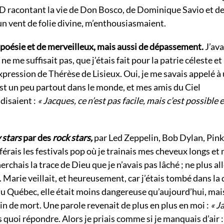
s BD racontant la vie de Don Bosco, de Dominique Savio et de
 un vent de folie divine, m’enthousiasmaient.
 poésie et de merveilleux, mais aussi de dépassement.
J’ava
ne me suffisait pas, que j’étais fait pour la patrie céleste e
xpression de Thérèse de Lisieux. Oui, je me savais appelé à
st un peu partout dans le monde, et mes amis du Ciel
disaient :
« Jacques, ce n’est pas facile, mais c’est possible e
 stars
par des
rock stars,
par Led Zeppelin, Bob Dylan, Pink
férais les festivals pop où je trainais mes cheveux longs et
erchais la trace de Dieu que je n’avais pas lâché ; ne plus all
t. Marie veillait, et heureusement, car j’étais tombé dans la
 au Québec, elle était moins dangereuse qu’aujourd’hui, mai
min de mort. Une parole revenait de plus en plus en moi :
« J
s quoi répondre. Alors je priais comme si je manquais d’air 