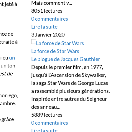
Mais comment v...
nt jeté à
8051 lectures
0 commentaires
Lire la suite
nce de
3 Janvier 2020
etraite à
La force de Star Wars
ai eu
un
Le blogue de Jacques Gauthier
’un ton
Depuis le premier film, en 1977,
est de
jusqu’à L’Ascension de Skywalker,
la saga Star Wars de George Lucas
a rassemblé plusieurs générations.
 mon ego,
Inspirée entre autres du Seigneur
chambre.
des anneau...
5889 lectures
e grâce
0 commentaires
Lire la suite