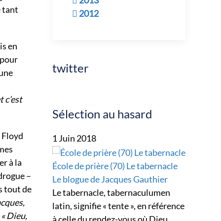
2013
 tant
2012
is en
t pour
twitter
 une
t c’est
Sélection au hasard
 Floyd
1 Juin 2018
 mes
er à la
École de prière (70) Le tabernacle
 drogue –
Le blogue de Jacques Gauthier
s tout de
Le tabernacle, tabernaculumen
acques,
latin, signifie « tente », en référence
:
« Dieu,
à celle du rendez-vous où Dieu