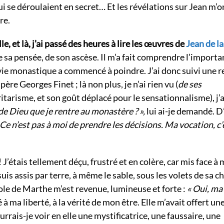
qui se déroulaient en secret… Et les révélations sur Jean m’o
ore.
, et là, j’ai passé des heures à lire les œuvres de
Jean de la
 sa pensée, de son ascèse. Il m’a fait comprendre l’importa
a vie monastique a commencé à poindre. J’ai donc suivi une r
e Georges Finet ; là non plus, je n’ai rien vu (
de ses
ritarisme, et son goût déplacé pour le sensationnalisme), j’
 de Dieu que je rentre au monastère ? »,
lui ai-je demandé. D
 Ce n’est pas à moi de prendre les décisions. Ma vocation, c’
! J’étais tellement déçu, frustré et en colère, car mis face à
 suis assis par terre, à même le sable, sous les volets de sa 
role de Marthe m’est revenue, lumineuse et forte :
« Oui, ma
 ma liberté, à la vérité de mon être. Elle m’avait offert un
rais-je voir en elle une mystificatrice, une faussaire, une