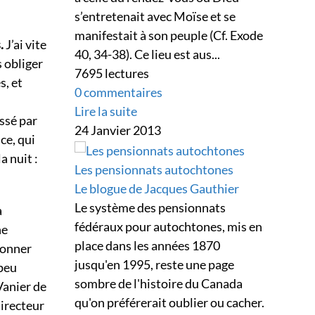
s’entretenait avec Moïse et se
manifestait à son peuple (Cf. Exode
s.
J’ai vite
40, 34-38). Ce lieu est aus...
s obliger
7695 lectures
s, et
0 commentaires
Lire la suite
essé par
24 Janvier 2013
ce, qui
a nuit :
Les pensionnats autochtones
Le blogue de Jacques Gauthier
Le système des pensionnats
a
fédéraux pour autochtones, mis en
ne
place dans les années 1870
donner
jusqu'en 1995, reste une page
 peu
sombre de l'histoire du Canada
Vanier de
qu'on préférerait oublier ou cacher.
directeur