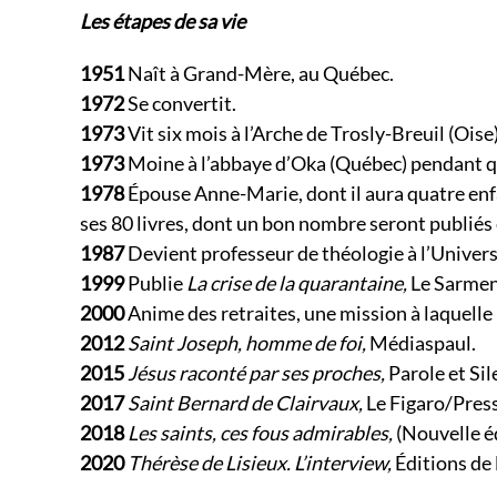
Les étapes de sa vie
1951
Naît à Grand-Mère, au Québec.
1972
Se convertit.
1973
Vit six mois à l’Arche de Trosly-Breuil (Oise
1973
Moine à l’abbaye d’Oka (Québec) pendant q
1978
Épouse Anne-Marie, dont il aura quatre enfa
ses 80 livres, dont un bon nombre seront publiés
1987
Devient professeur de théologie à l’Univer
1999
Publie
La crise de la quarantaine,
Le Sarmen
2000
Anime des retraites, une mission à laquelle
2012
Saint Joseph, homme de foi,
Médiaspaul.
2015
Jésus raconté par ses proches,
Parole et Sil
2017
Saint Bernard de Clairvaux,
Le Figaro/Pres
2018
Les saints, ces fous admirables,
(Nouvelle éd
2020
Thérèse de Lisieux. L’interview,
Éditions de