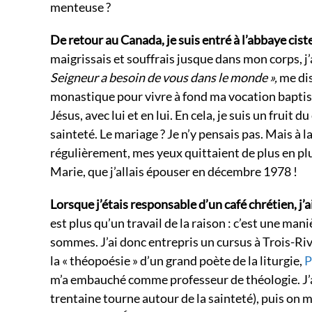
menteuse ?
De retour au Canada, je suis entré à l’abbaye cis
maigrissais et souffrais jusque dans mon corps, j’a
Seigneur a besoin de vous dans le monde »,
me dis
monastique pour vivre à fond ma vocation baptisma
Jésus, avec lui et en lui. En cela, je suis un fruit d
sainteté. Le mariage ? Je n’y pensais pas. Mais à l
régulièrement, mes yeux quittaient de plus en pl
Marie, que j’allais épouser en décembre 1978 !
Lorsque j’étais responsable d’un café chrétien, j’a
est plus qu’un travail de la raison : c’est une man
sommes. J’ai donc entrepris un cursus à Trois-Rivi
la « théopoésie » d’un grand poète de la liturgie,
P
m’a embauché comme professeur de théologie. J’ai 
trentaine tourne autour de la sainteté), puis on