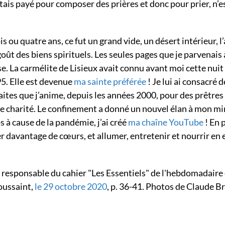
’étais payé pour composer des prières et donc pour prier, n’e
s ou quatre ans, ce fut un grand vide, un désert intérieur, l
dégoût des biens spirituels. Les seules pages que je parvenais à
se. La carmélite de Lisieux avait connu avant moi cette nuit
995. Elle est devenue
ma sainte préférée
! Je lui ai consacré d
raites que j’anime, depuis les années 2000, pour des prêtres
de charité. Le confinement a donné un nouvel élan à mon min
 à cause de la pandémie, j’ai créé
ma chaîne YouTube
! En 
r davantage de cœurs, et allumer, entretenir et nourrir en 
, responsable du cahier "Les Essentiels" de l'hebdomadaire
Toussaint,
le 29 octobre 2020
, p. 36-41. Photos de Claude B