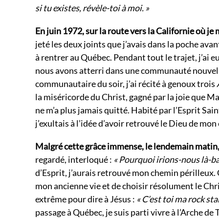
si tu existes, révèle-toi à moi. »
En juin 1972, sur la route vers la Californie où je
jeté les deux joints que j’avais dans la poche ava
à rentrer au Québec. Pendant tout le trajet, j’ai e
nous avons atterri dans une communauté nouvelle
communautaire du soir, j’ai récité à genoux trois
la miséricorde du Christ, gagné par la joie que M
ne m’a plus jamais quitté. Habité par l’Esprit Saint
j’exultais à l’idée d’avoir retrouvé le Dieu de mon
Malgré cette grâce immense, le lendemain matin, je
regardé, interloqué :
« Pourquoi irions-nous là-ba
d’Esprit, j’aurais retrouvé mon chemin périlleux.
mon ancienne vie et de choisir résolument le Chri
extrême pour dire à Jésus :
« C’est toi ma rock star
passage à Québec, je suis parti vivre à l’Arche d