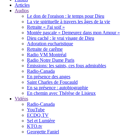
Articles
Audios
Le don de l'oraison : le temps pour Dieu
La vie spirituelle à travers les âges de la vie
Retraite « J'ai soif »
Montée pascale « Demeurez dans mon Amour »
Dieu caché : le vrai visage de Dieu
Adoration eucharistique
Retraite de carême
Radio VM Montréal
Radio Notre Dame Paris
Émissions: les saints, ces fous admirables
Radio-Canada
En présence des anges
Saint Charles de Foucauld
En sa présence : autobiographie
En chemin avec Thérèse de Lisieux
Vidéos
Radio-Canada
YouTube
ECDQ.TV
Sel et Lumière
KTO.tv
Georgette Faniel