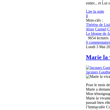
entier... et Lui
Lire la suite
1
Mots-clés :
Thérèse de Lis
Jésus
Carmel
C
Le blogue de J
9654 lectures
0 commentaire
Lundi 3 Mai 2
Marie la 
Jacques Gauthi
Pour le mois de
Marie a demandé
Mon témoignage 
Marie la vivant
passait bien ell
l’Immaculée Con