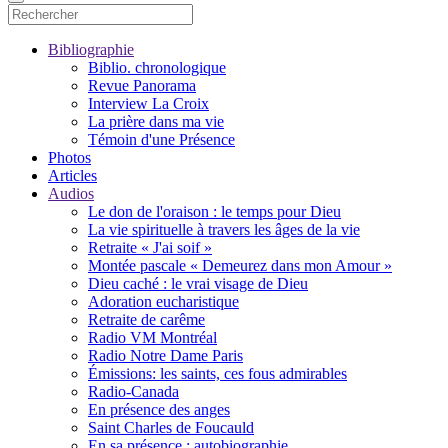
Bibliographie
Biblio. chronologique
Revue Panorama
Interview La Croix
La prière dans ma vie
Témoin d'une Présence
Photos
Articles
Audios
Le don de l'oraison : le temps pour Dieu
La vie spirituelle à travers les âges de la vie
Retraite « J'ai soif »
Montée pascale « Demeurez dans mon Amour »
Dieu caché : le vrai visage de Dieu
Adoration eucharistique
Retraite de carême
Radio VM Montréal
Radio Notre Dame Paris
Émissions: les saints, ces fous admirables
Radio-Canada
En présence des anges
Saint Charles de Foucauld
En sa présence : autobiographie