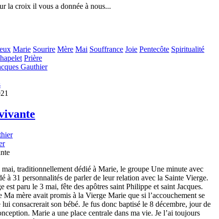
 sur la croix il vous a donnée à nous...
ieux
Marie
Sourire
Mère
Mai
Souffrance
Joie
Pentecôte
Spiritualité
hapelet
Prière
acques Gauthier
s
021
vivante
er
 mai, traditionnellement dédié à Marie, le groupe Une minute avec
 à 31 personnalités de parler de leur relation avec la Sainte Vierge.
est paru le 3 mai, fête des apôtres saint Philippe et saint Jacques.
e Ma mère avait promis à la Vierge Marie que si l’accouchement se
e lui consacrerait son bébé. Je fus donc baptisé le 8 décembre, jour de
ception. Marie a une place centrale dans ma vie. Je l’ai toujours