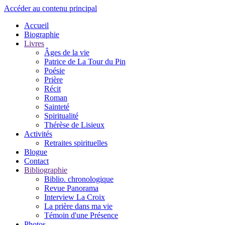
Accéder au contenu principal
Accueil
Biographie
Livres
Âges de la vie
Patrice de La Tour du Pin
Poésie
Prière
Récit
Roman
Sainteté
Spiritualité
Thérèse de Lisieux
Activités
Retraites spirituelles
Blogue
Contact
Bibliographie
Biblio. chronologique
Revue Panorama
Interview La Croix
La prière dans ma vie
Témoin d'une Présence
Photos