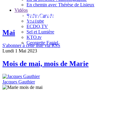
En chemin avec Thérèse de Lisieux
Vidéos
Le blogue de Jacques Gauthier
Radio-Canada
YouTube
ECDQ.TV
Mai
Sel et Lumière
KTO.tv
Georgette Faniel
S'abonner à cette liste via RSS
Lundi 1 Mai 2023
Mois de mai, mois de Marie
Jacques Gauthier