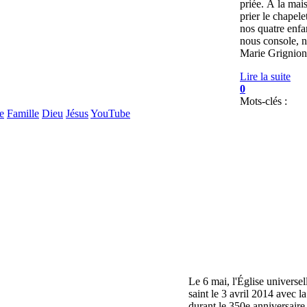
priée. À la mai
prier le chapel
nos quatre enfa
nous console, n
Marie Grignion 
Lire la suite
0
Mots-clés :
e
Famille
Dieu
Jésus
YouTube
Le 6 mai, l'Église universel
saint le 3 avril 2014 avec l
durant le 350e anniversair