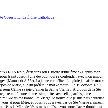
te
Coeur
Liturgie
Église
Catholique
ieux (1873-1897) écrit dans son Histoire d’une âme : «Depuis mon
 pour [saint Joseph] une dévotion qui se confondait avec mon amour
rge» (Manuscrit A 57r). La jeune carmélite n’emploie jamais le mot «
opos de Marie, elle lui préfère le mot «amour». Le 19 octobre 1892,
sa sœur Céline sa joie d’aimer la Sainte Vierge : A propos de la Ste
ue je te confie une de mes simplicités avec elle, parfois je me
 dire : «Mais ma bonne Ste Vierge, je trouve que je suis plus heureuse
e vous ai pour Mère, et vous, vous n'avez pas de Ste Vierge à aimer...
 vous êtes la Mère de Jésus mais ce Jésus vous nous l'avez donné tout