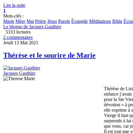
Lire la suite
1
Mots-clés :
Marie
Mère
Mai
Prière
Jésus
Parole
Évangile
Méditations
Bible
Écou
Le blogue de Jacques Gauthier
5333 lectures
2 commentaires
Jeudi 13 Mai 2021
Thérèse et le sourire de Marie
Jacques Gauthier
Thérèse de Lis
enfance j’avais
pour la Ste Vie
dévotion » à pr
elle exprime à 
Vierge il faut q
surprends à lui
que vous, car j
Il est vrai que