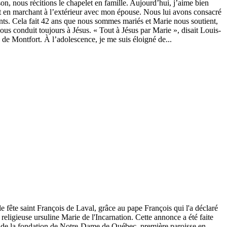
son, nous récitions le chapelet en famille. Aujourd’hui, j’aime bien
et en marchant à l’extérieur avec mon épouse. Nous lui avons consacré
nts. Cela fait 42 ans que nous sommes mariés et Marie nous soutient,
ous conduit toujours à Jésus. « Tout à Jésus par Marie », disait Louis-
de Montfort. À l’adolescence, je me suis éloigné de...
le fête saint François de Laval, grâce au pape François qui l'a déclaré
a religieuse ursuline Marie de l'Incarnation. Cette annonce a été faite
e de la fondation de Notre-Dame de Québec, première paroisse en