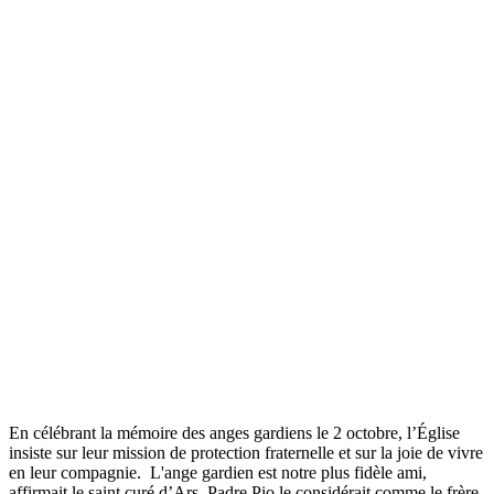
En célébrant la mémoire des anges gardiens le 2 octobre, l’Église
insiste sur leur mission de protection fraternelle et sur la joie de vivre
en leur compagnie. L'ange gardien est notre plus fidèle ami,
affirmait le saint curé d’Ars. Padre Pio le considérait comme le frère