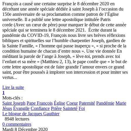
François a causé une certaine surprise le 8 décembre 2020 en
décrétant une année spéciale dédiée à saint Joseph à l’occasion du
150e anniversaire de sa proclamation comme patron de l’Église
universelle. Il a publié une lettre apostolique intitulée Patris
corde (Avec un cœur de père) pour marquer le début de cette année
spéciale qui se terminera le 8 décembre 2021. Écrite durant la
pandémie du COVID-19, François nous livre ses brèves réflexions
bibliques et spirituelles sur l’humble charpentier Joseph, gardien de
la Sainte Famille, « l’homme qui passe inaperçu », « si proche de la
condition humaine de chacun d’entre nous ». Une vie donnée En
méditant la parole de l’ange à Joseph, « lève-toi, prends avec toi
l’enfant et sa mère » (Matthieu 2, 13), le pape confie que « le but de
cette lettre apostolique est de faire grandir l’amour envers ce grand
saint, pour être poussés à implorer son intercession et pour imiter ses
vertus...
Lire la suite
1
Mots-clés :
Saint Joseph
Pape François
Église
Coeur
Paternité
Pandémie
Marie
Jésus
Évangile
Confiance
Prière
Sainteté
Foi
Le blogue de Jacques Gauthier
8948 lectures
0 commentaires
Mardi 8 Décembre 2020