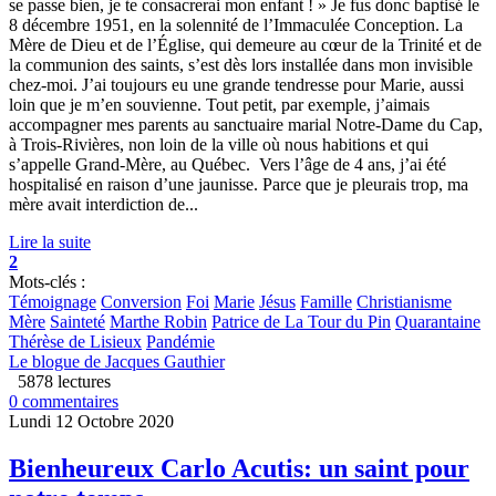
se passe bien, je te consacrerai mon enfant ! » Je fus donc baptisé le
8 décembre 1951, en la solennité de l’Immaculée Conception. La
Mère de Dieu et de l’Église, qui demeure au cœur de la Trinité et de
la communion des saints, s’est dès lors installée dans mon invisible
chez-moi. J’ai toujours eu une grande tendresse pour Marie, aussi
loin que je m’en souvienne. Tout petit, par exemple, j’aimais
accompagner mes parents au sanctuaire marial Notre-Dame du Cap,
à Trois-Rivières, non loin de la ville où nous habitions et qui
s’appelle Grand-Mère, au Québec. Vers l’âge de 4 ans, j’ai été
hospitalisé en raison d’une jaunisse. Parce que je pleurais trop, ma
mère avait interdiction de...
Lire la suite
2
Mots-clés :
Témoignage
Conversion
Foi
Marie
Jésus
Famille
Christianisme
Mère
Sainteté
Marthe Robin
Patrice de La Tour du Pin
Quarantaine
Thérèse de Lisieux
Pandémie
Le blogue de Jacques Gauthier
5878 lectures
0 commentaires
Lundi 12 Octobre 2020
Bienheureux Carlo Acutis: un saint pour