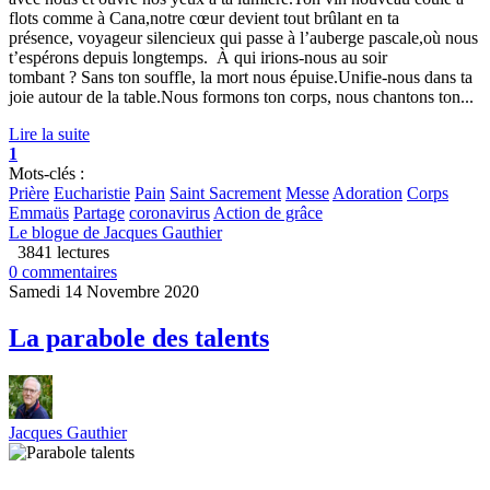
flots comme à Cana,notre cœur devient tout brûlant en ta
présence, voyageur silencieux qui passe à l’auberge pascale,où nous
t’espérons depuis longtemps. À qui irions-nous au soir
tombant ? Sans ton souffle, la mort nous épuise.Unifie-nous dans ta
joie autour de la table.Nous formons ton corps, nous chantons ton...
Lire la suite
1
Mots-clés :
Prière
Eucharistie
Pain
Saint Sacrement
Messe
Adoration
Corps
Emmaüs
Partage
coronavirus
Action de grâce
Le blogue de Jacques Gauthier
3841 lectures
0 commentaires
Samedi 14 Novembre 2020
La parabole des talents
Jacques Gauthier