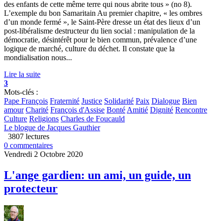
des enfants de cette même terre qui nous abrite tous » (no 8).
L’exemple du bon Samaritain Au premier chapitre, « les ombres
d’un monde fermé », le Saint-Père dresse un état des lieux d’un
post-libéralisme destructeur du lien social : manipulation de la
démocratie, désintérêt pour le bien commun, prévalence d’une
logique de marché, culture du déchet. Il constate que la
mondialisation nous...
Lire la suite
3
Mots-clés :
Pape François
Fraternité
Justice
Solidarité
Paix
Dialogue
Bien
amour
Charité
François d'Assise
Bonté
Amitié
Dignité
Rencontre
Culture
Religions
Charles de Foucauld
Le blogue de Jacques Gauthier
3807 lectures
0 commentaires
Vendredi 2 Octobre 2020
L'ange gardien: un ami, un guide, un
protecteur