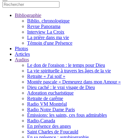
Bibliographie
Biblio. chronologique
Revue Panorama
Interview La Croix
La prière dans ma vie
Témoin d'une Présence
Photos
Articles
Audios
Le don de l'oraison : le temps pour Dieu
La vie spirituelle à travers les âges de la vie
Retraite « J'ai soif »
Montée pascale « Demeurez dans mon Amour »
Dieu caché : le vrai visage de Dieu
Adoration eucharistique
Retraite de carême
Radio VM Montréal
Radio Notre Dame Paris
Émissions: les saints, ces fous admirables
Radio-Canada
En présence des anges
Saint Charles de Foucauld
En sa présence : autobiographie