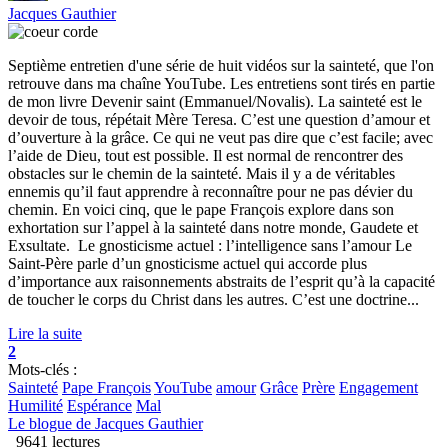
Jacques Gauthier
Septième entretien d'une série de huit vidéos sur la sainteté, que l'on
retrouve dans ma chaîne YouTube. Les entretiens sont tirés en partie
de mon livre Devenir saint (Emmanuel/Novalis). La sainteté est le
devoir de tous, répétait Mère Teresa. C’est une question d’amour et
d’ouverture à la grâce. Ce qui ne veut pas dire que c’est facile; avec
l’aide de Dieu, tout est possible. Il est normal de rencontrer des
obstacles sur le chemin de la sainteté. Mais il y a de véritables
ennemis qu’il faut apprendre à reconnaître pour ne pas dévier du
chemin. En voici cinq, que le pape François explore dans son
exhortation sur l’appel à la sainteté dans notre monde, Gaudete et
Exsultate. Le gnosticisme actuel : l’intelligence sans l’amour Le
Saint-Père parle d’un gnosticisme actuel qui accorde plus
d’importance aux raisonnements abstraits de l’esprit qu’à la capacité
de toucher le corps du Christ dans les autres. C’est une doctrine...
Lire la suite
2
Mots-clés :
Sainteté
Pape François
YouTube
amour
Grâce
Prère
Engagement
Humilité
Espérance
Mal
Le blogue de Jacques Gauthier
9641 lectures