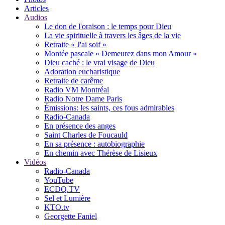
Articles
Audios
Le don de l'oraison : le temps pour Dieu
La vie spirituelle à travers les âges de la vie
Retraite « J'ai soif »
Montée pascale « Demeurez dans mon Amour »
Dieu caché : le vrai visage de Dieu
Adoration eucharistique
Retraite de carême
Radio VM Montréal
Radio Notre Dame Paris
Émissions: les saints, ces fous admirables
Radio-Canada
En présence des anges
Saint Charles de Foucauld
En sa présence : autobiographie
En chemin avec Thérèse de Lisieux
Vidéos
Radio-Canada
YouTube
ECDQ.TV
Sel et Lumière
KTO.tv
Georgette Faniel