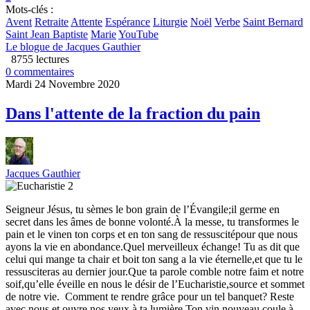
Mots-clés :
Avent
Retraite
Attente
Espérance
Liturgie
Noël
Verbe
Saint Bernard
Saint Jean Baptiste
Marie
YouTube
Le blogue de Jacques Gauthier
8755 lectures
0 commentaires
Mardi 24 Novembre 2020
Dans l'attente de la fraction du pain
Jacques Gauthier
Seigneur Jésus, tu sèmes le bon grain de l’Évangile;il germe en
secret dans les âmes de bonne volonté.À la messe, tu transformes le
pain et le vinen ton corps et en ton sang de ressuscitépour que nous
ayons la vie en abondance.Quel merveilleux échange! Tu as dit que
celui qui mange ta chair et boit ton sang a la vie éternelle,et que tu le
ressusciteras au dernier jour.Que ta parole comble notre faim et notre
soif,qu’elle éveille en nous le désir de l’Eucharistie,source et sommet
de notre vie. Comment te rendre grâce pour un tel banquet? Reste
avec nous et ouvre nos yeux à ta lumière.Ton vin nouveau coule à