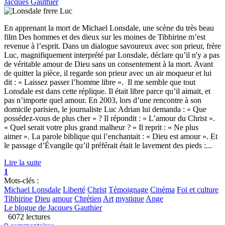
Jacques Gauthier
En apprenant la mort de Michael Lonsdale, une scène du très beau
film Des hommes et des dieux sur les moines de Tibhirine m’est
revenue à l’esprit. Dans un dialogue savoureux avec son prieur, frère
Luc, magnifiquement interprété par Lonsdale, déclare qu’il n'y a pas
de véritable amour de Dieu sans un consentement à la mort. Avant
de quitter la pièce, il regarde son prieur avec un air moqueur et lui
dit : « Laissez passer l’homme libre ». Il me semble que tout
Lonsdale est dans cette réplique. Il était libre parce qu’il aimait, et
pas n’importe quel amour. En 2003, lors d’une rencontre à son
domicile parisien, le journaliste Luc Adrian lui demanda : « Que
possédez-vous de plus cher » ? Il répondit : « L’amour du Christ ».
« Quel serait votre plus grand malheur ? » Il reprit : « Ne plus
aimer ». La parole biblique qui l’enchantait : « Dieu est amour ». Et
le passage d’Évangile qu’il préférait était le lavement des pieds :...
Lire la suite
1
Mots-clés :
Michael Lonsdale
Liberté
Christ
Témoignage
Cinéma
Foi et culture
Tibhirine
Dieu
amour
Chrétien
Art
mystique
Ange
Le blogue de Jacques Gauthier
6072 lectures