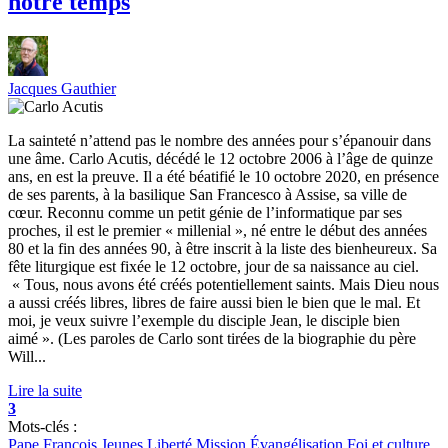
notre temps
Jacques Gauthier
La sainteté n’attend pas le nombre des années pour s’épanouir dans
une âme. Carlo Acutis, décédé le 12 octobre 2006 à l’âge de quinze
ans, en est la preuve. Il a été béatifié le 10 octobre 2020, en présence
de ses parents, à la basilique San Francesco à Assise, sa ville de
cœur. Reconnu comme un petit génie de l’informatique par ses
proches, il est le premier « millenial », né entre le début des années
80 et la fin des années 90, à être inscrit à la liste des bienheureux. Sa
fête liturgique est fixée le 12 octobre, jour de sa naissance au ciel.
« Tous, nous avons été créés potentiellement saints. Mais Dieu nous
a aussi créés libres, libres de faire aussi bien le bien que le mal. Et
moi, je veux suivre l’exemple du disciple Jean, le disciple bien
aimé ». (Les paroles de Carlo sont tirées de la biographie du père
Will...
Lire la suite
3
Mots-clés :
Pape François
Jeunes
Liberté
Mission
Évangélisation
Foi et culture