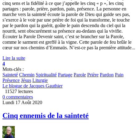
cinq sens et la fidélité à ce que j’appelle les cinq « p », les cinq
partages : parole, prière, pardon, pain, présence. La personne en
marche vers la sainteté écoute la parole de Dieu qui guide ses pas,
s’exerce à le voir par une prière de foi qui la transforme, le touche
par le pardon qui la guérit, goûte le pain descendu du ciel qui la
nourrit, sent obscurément sa présence au-dedans qui la vivifie.
Écouter la Parole Devenir saint, c’est se brancher sur la Parole,
comme le sarment est greffé à la vigne. Cette parole de feu brûle le
cœur sur nos chemins d’Emmaüs. N’est-ce pas la première attitude...
Lire la suite
4
Mots-clés :
Sainteté
Chemin
Spiritualité
Partage
Parole
Prière
Pardon
Pain
Présence
Jésus
Liturgie
Le blogue de Jacques Gauthier
11527 lectures
0 commentaires
Lundi 17 Août 2020
Cinq ennemis de la sainteté