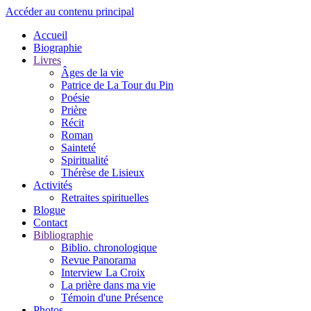
Accéder au contenu principal
Accueil
Biographie
Livres
Âges de la vie
Patrice de La Tour du Pin
Poésie
Prière
Récit
Roman
Sainteté
Spiritualité
Thérèse de Lisieux
Activités
Retraites spirituelles
Blogue
Contact
Bibliographie
Biblio. chronologique
Revue Panorama
Interview La Croix
La prière dans ma vie
Témoin d'une Présence
Photos