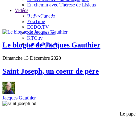
En chemin avec Thérèse de Lisieux
Vidéos
Le blogue de Jacques Gauthier
Radio-Canada
YouTube
ECDQ.TV
Sel et Lumière
KTO.tv
Georgette Faniel
Le blogue de Jacques Gauthier
Dimanche 13 Décembre 2020
Saint Joseph, un coeur de père
Jacques Gauthier
Le pape