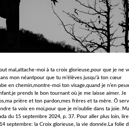
ut mal,attache-moi à ta croix glorieuse,pour que je ne v
 dans mon néantpour que tu m’élèves jusqu'à ton cœur
ombe en chemin,montre-moi ton visage,quand je n’en peu
fant.je prends le bon tournant où je me laisse aimer. Je
ps,ma prière et ton pardon,mes frères et ta mère. Ô serv
endre ta voix en moi,pour que je m’oublie dans ta joie. M
da du 15 septembre 2024, p. 37. Pour aller plus loin, lire
14 septembre: la Croix glorieuse, la vie donnée.La folie d