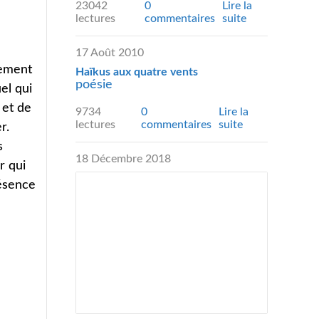
23042
0
Lire la
lectures
commentaires
suite
17 Août 2010
rement
Haïkus aux quatre vents
poésie
el qui
 et de
9734
0
Lire la
lectures
commentaires
suite
r.
s
18 Décembre 2018
r qui
résence