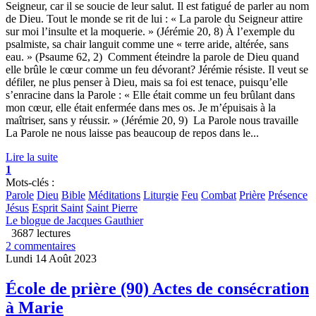
Seigneur, car il se soucie de leur salut. Il est fatigué de parler au nom
de Dieu. Tout le monde se rit de lui : « La parole du Seigneur attire
sur moi l’insulte et la moquerie. » (Jérémie 20, 8) À l’exemple du
psalmiste, sa chair languit comme une « terre aride, altérée, sans
eau. » (Psaume 62, 2) Comment éteindre la parole de Dieu quand
elle brûle le cœur comme un feu dévorant? Jérémie résiste. Il veut se
défiler, ne plus penser à Dieu, mais sa foi est tenace, puisqu’elle
s’enracine dans la Parole : « Elle était comme un feu brûlant dans
mon cœur, elle était enfermée dans mes os. Je m’épuisais à la
maîtriser, sans y réussir. » (Jérémie 20, 9) La Parole nous travaille
La Parole ne nous laisse pas beaucoup de repos dans le...
Lire la suite
1
Mots-clés :
Parole
Dieu
Bible
Méditations
Liturgie
Feu
Combat
Prière
Présence
Jésus
Esprit Saint
Saint Pierre
Le blogue de Jacques Gauthier
3687 lectures
2 commentaires
Lundi 14 Août 2023
École de prière (90) Actes de consécration
à Marie