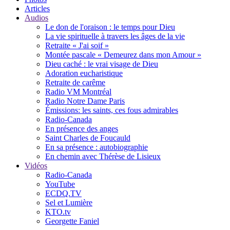
Articles
Audios
Le don de l'oraison : le temps pour Dieu
La vie spirituelle à travers les âges de la vie
Retraite « J'ai soif »
Montée pascale « Demeurez dans mon Amour »
Dieu caché : le vrai visage de Dieu
Adoration eucharistique
Retraite de carême
Radio VM Montréal
Radio Notre Dame Paris
Émissions: les saints, ces fous admirables
Radio-Canada
En présence des anges
Saint Charles de Foucauld
En sa présence : autobiographie
En chemin avec Thérèse de Lisieux
Vidéos
Radio-Canada
YouTube
ECDQ.TV
Sel et Lumière
KTO.tv
Georgette Faniel