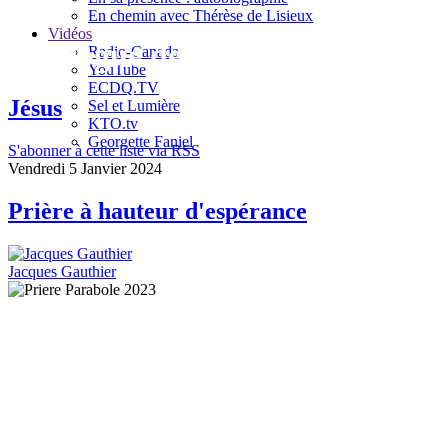
En chemin avec Thérèse de Lisieux
Vidéos
Le blogue de Jacques Gauthier
Radio-Canada
YouTube
ECDQ.TV
Jésus
Sel et Lumière
KTO.tv
Georgette Faniel
S'abonner à cette liste via RSS
Vendredi 5 Janvier 2024
Prière à hauteur d'espérance
Jacques Gauthier