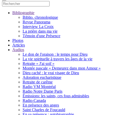
Bibliographie
Biblio. chronologique
Revue Panorama
Interview La Croix
La prière dans ma vie
Témoin d'une Présence
Photos
Articles
Audios
Le don de l'oraison : le temps pour Dieu
La vie spirituelle à travers les âges de la vie
Retraite « J'ai soif »
Montée pascale « Demeurez dans mon Amour »
Dieu caché : le vrai visage de Dieu
Adoration eucharistique
Retraite de carême
Radio VM Montréal
Radio Notre Dame Paris
Émissions: les saints, ces fous admirables
Radio-Canada
En présence des anges
Saint Charles de Foucauld
En sa présence : autobiographie