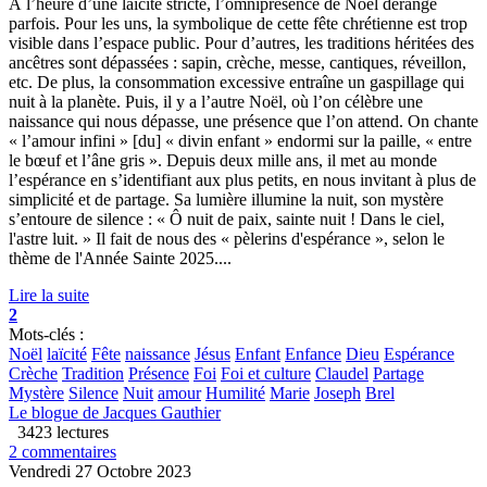
À l’heure d’une laïcité stricte, l’omniprésence de Noël dérange
parfois. Pour les uns, la symbolique de cette fête chrétienne est trop
visible dans l’espace public. Pour d’autres, les traditions héritées des
ancêtres sont dépassées : sapin, crèche, messe, cantiques, réveillon,
etc. De plus, la consommation excessive entraîne un gaspillage qui
nuit à la planète. Puis, il y a l’autre Noël, où l’on célèbre une
naissance qui nous dépasse, une présence que l’on attend. On chante
« l’amour infini » [du] « divin enfant » endormi sur la paille, « entre
le bœuf et l’âne gris ». Depuis deux mille ans, il met au monde
l’espérance en s’identifiant aux plus petits, en nous invitant à plus de
simplicité et de partage. Sa lumière illumine la nuit, son mystère
s’entoure de silence : « Ô nuit de paix, sainte nuit ! Dans le ciel,
l'astre luit. » Il fait de nous des « pèlerins d'espérance », selon le
thème de l'Année Sainte 2025....
Lire la suite
2
Mots-clés :
Noël
laïcité
Fête
naissance
Jésus
Enfant
Enfance
Dieu
Espérance
Crèche
Tradition
Présence
Foi
Foi et culture
Claudel
Partage
Mystère
Silence
Nuit
amour
Humilité
Marie
Joseph
Brel
Le blogue de Jacques Gauthier
3423 lectures
2 commentaires
Vendredi 27 Octobre 2023