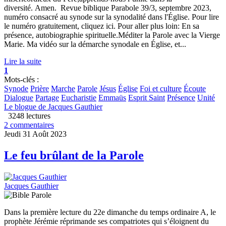
diversité. Amen. Revue biblique Parabole 39/3, septembre 2023,
numéro consacré au synode sur la synodalité dans l'Église. Pour lire
le numéro gratuitement, cliquez ici. Pour aller plus loin: En sa
présence, autobiographie spirituelle.Méditer la Parole avec la Vierge
Marie. Ma vidéo sur la démarche synodale en Église, et...
Lire la suite
1
Mots-clés :
Synode
Prière
Marche
Parole
Jésus
Église
Foi et culture
Écoute
Dialogue
Partage
Eucharistie
Emmaüs
Esprit Saint
Présence
Unité
Le blogue de Jacques Gauthier
3248 lectures
2 commentaires
Jeudi 31 Août 2023
Le feu brûlant de la Parole
Jacques Gauthier
Dans la première lecture du 22e dimanche du temps ordinaire A, le
prophète Jérémie réprimande ses compatriotes qui s’éloignent du