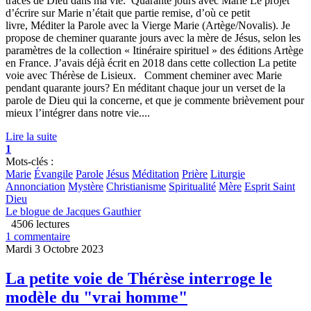
traces de Dieu dans ma vie. Quarante jours avec Marie Le projet
d’écrire sur Marie n’était que partie remise, d’où ce petit
livre, Méditer la Parole avec la Vierge Marie (Artège/Novalis). Je
propose de cheminer quarante jours avec la mère de Jésus, selon les
paramètres de la collection « Itinéraire spirituel » des éditions Artège
en France. J’avais déjà écrit en 2018 dans cette collection La petite
voie avec Thérèse de Lisieux. Comment cheminer avec Marie
pendant quarante jours? En méditant chaque jour un verset de la
parole de Dieu qui la concerne, et que je commente brièvement pour
mieux l’intégrer dans notre vie....
Lire la suite
1
Mots-clés :
Marie
Évangile
Parole
Jésus
Méditation
Prière
Liturgie
Annonciation
Mystère
Christianisme
Spiritualité
Mère
Esprit Saint
Dieu
Le blogue de Jacques Gauthier
4506 lectures
1 commentaire
Mardi 3 Octobre 2023
La petite voie de Thérèse interroge le
modèle du "vrai homme"