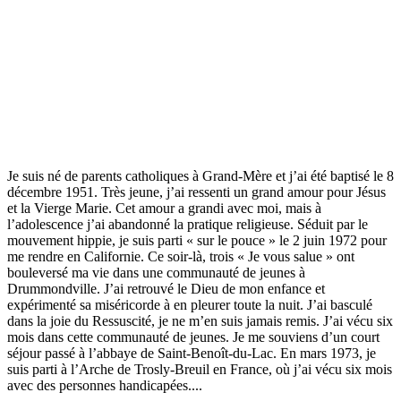
Je suis né de parents catholiques à Grand-Mère et j’ai été baptisé le 8
décembre 1951. Très jeune, j’ai ressenti un grand amour pour Jésus
et la Vierge Marie. Cet amour a grandi avec moi, mais à
l’adolescence j’ai abandonné la pratique religieuse. Séduit par le
mouvement hippie, je suis parti « sur le pouce » le 2 juin 1972 pour
me rendre en Californie. Ce soir-là, trois « Je vous salue » ont
bouleversé ma vie dans une communauté de jeunes à
Drummondville. J’ai retrouvé le Dieu de mon enfance et
expérimenté sa miséricorde à en pleurer toute la nuit. J’ai basculé
dans la joie du Ressuscité, je ne m’en suis jamais remis. J’ai vécu six
mois dans cette communauté de jeunes. Je me souviens d’un court
séjour passé à l’abbaye de Saint-Benoît-du-Lac. En mars 1973, je
suis parti à l’Arche de Trosly-Breuil en France, où j’ai vécu six mois
avec des personnes handicapées....