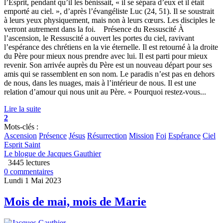
l’Esprit, pendant qu’il les bénissait, « il se sépara d’eux et il était
emporté au ciel. », d’après l’évangéliste Luc (24, 51). Il se soustrait
à leurs yeux physiquement, mais non à leurs cœurs. Les disciples le
verront autrement dans la foi. Présence du Ressuscité À
l’ascension, le Ressuscité a ouvert les portes du ciel, ravivant
l’espérance des chrétiens en la vie éternelle. Il est retourné à la droite
du Père pour mieux nous prendre avec lui. Il est parti pour mieux
revenir. Son arrivée auprès du Père est un nouveau départ pour ses
amis qui se rassemblent en son nom. Le paradis n’est pas en dehors
de nous, dans les nuages, mais à l’intérieur de nous. Il est une
relation d’amour qui nous unit au Père. « Pourquoi restez-vous...
Lire la suite
2
Mots-clés :
Ascension
Présence
Jésus
Résurrection
Mission
Foi
Espérance
Ciel
Esprit Saint
Le blogue de Jacques Gauthier
3445 lectures
0 commentaires
Lundi 1 Mai 2023
Mois de mai, mois de Marie