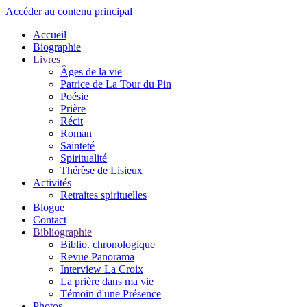
Accéder au contenu principal
Accueil
Biographie
Livres
Âges de la vie
Patrice de La Tour du Pin
Poésie
Prière
Récit
Roman
Sainteté
Spiritualité
Thérèse de Lisieux
Activités
Retraites spirituelles
Blogue
Contact
Bibliographie
Biblio. chronologique
Revue Panorama
Interview La Croix
La prière dans ma vie
Témoin d'une Présence
Photos