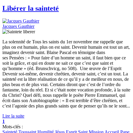
Libérer la sainteté
Jacques Gauthier
La solennité de Tous les saints du 1er novembre me rappelle que
plus on est humain, plus on est saint. Devenir humain est tout un art,
imaginez devenir saint. Blaise Pascal en témoigne dans
ses Pensées : « Pour faire d’un homme un saint, il faut bien que ce
soit la grâce, et qui en doute ne sait ce que c’est que saint et
qu’homme » (éd. Brunschvicg, no 508). Une œuvre de l’Esprit
Devenir soi-même, devenir chrétien, devenir saint, c’est un tout. La
sainteté est la libre réalisation de ce qu’il y a de meilleur en nous, de
plus beau et de plus vrai. Certains diront que c’est de l’ordre du
fantasme, loin du réel. Et si c’était notre vocation profonde, à la suite
du Christ? Quel défi, nous rappelle le poète Pierre Emmanuel, qui
écrit dans son Autobiographie : « Il est terrible d’être chrétien, et
c’est l’agonie des plus grands saints que de penser qu’ils ne le sont...
Lire la suite
1
Mots-clés :
Sainteté
Toussaint
Humilité
Jésus
Esprit Saint
Mission
Accueil
Pape