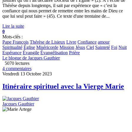
justifier qu’on l’ait déclarée Docteur de l’Église » (2). À l’école de
Thérèse depuis longtemps, il sait par expérience que « c’est la
confiance qui nous permet de remettre entre les mains de Dieu ce
que lui seul peut faire » (45). Ce texte d'une trentaine de...
Lire la suite
0
Mots-clés :
Pape François
Thérèse de Lisieux
Livre
Confiance
amour
Spiritualité
Église
Miséricorde
Mission
Jésus
Ciel
Sainteté
Foi
Nuit
Espérance
Évangile
Évangélisation
Prière
Le blogue de Jacques Gauthier
5070 lectures
4 commentaires
Vendredi 13 Octobre 2023
Itinéraire spirituel avec la Vierge Marie
Jacques Gauthier